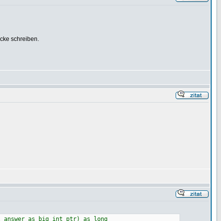
cke schreiben.
l answer as big_int ptr) as long