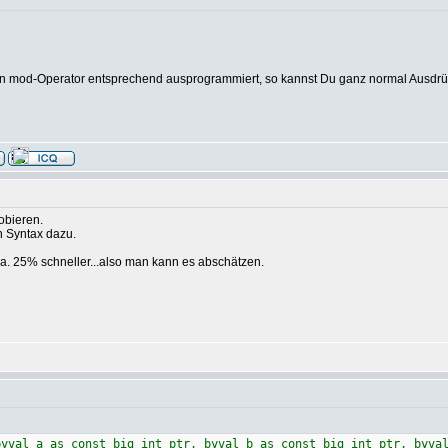
den mod-Operator entsprechend ausprogrammiert, so kannst Du ganz normal Ausdrü
obieren.
n Syntax dazu.
. 25% schneller...also man kann es abschätzen.
byval a as const big_int ptr, byval b as const big_int ptr, byva