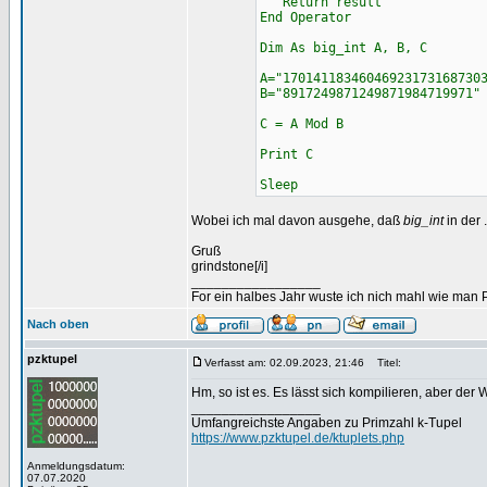
Return result
End Operator
Dim As big_int A, B, C
A="17014118346046923173168730
B="8917249871249871984719971"
C = A Mod B
Print C
Sleep
Wobei ich mal davon ausgehe, daß
big_int
in der 
Gruß
grindstone[/i]
_________________
For ein halbes Jahr wuste ich nich mahl wie man Pr
Nach oben
pzktupel
Verfasst am: 02.09.2023, 21:46
Titel:
Hm, so ist es. Es lässt sich kompilieren, aber der 
_________________
Umfangreichste Angaben zu Primzahl k-Tupel
https://www.pzktupel.de/ktuplets.php
Anmeldungsdatum:
07.07.2020