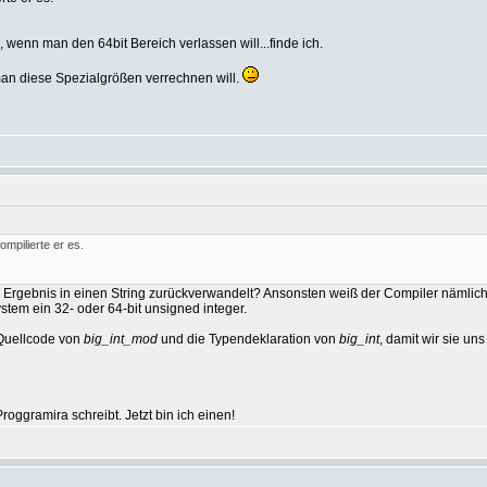
B, wenn man den 64bit Bereich verlassen will...finde ich.
an diese Spezialgrößen verrechnen will.
mpilierte er es.
 Ergebnis in einen String zurückverwandelt? Ansonsten weiß der Compiler nämlich n
ystem ein 32- oder 64-bit unsigned integer.
 Quellcode von
big_int_mod
und die Typendeklaration von
big_int
, damit wir sie u
oggramira schreibt. Jetzt bin ich einen!