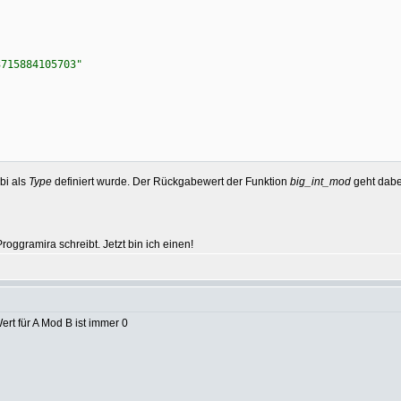
3715884105703"
.bi als
Type
definiert wurde. Der Rückgabewert der Funktion
big_int_mod
geht dabei
oggramira schreibt. Jetzt bin ich einen!
Wert für A Mod B ist immer 0