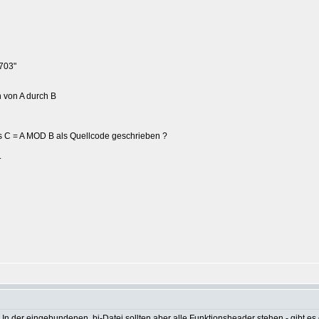
703"
n von A durch B
es C = A MOD B als Quellcode geschrieben ?
.
s. In der eingebundenen .bi-Datei sollten aber alle Funktionsheader stehen - gibt 