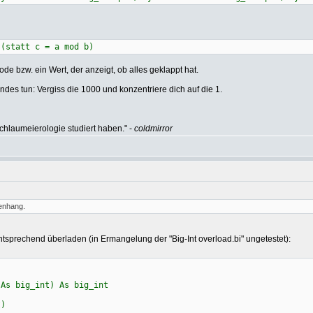
statt c = a mod b)
de bzw. ein Wert, der anzeigt, ob alles geklappt hat.
des tun: Vergiss die 1000 und konzentriere dich auf die 1.
hlaumeierologie studiert haben." -
coldmirror
enhang.
sprechend überladen (in Ermangelung der "Big-Int overload.bi" ungetestet):
"
 As big_int) As big_int
)