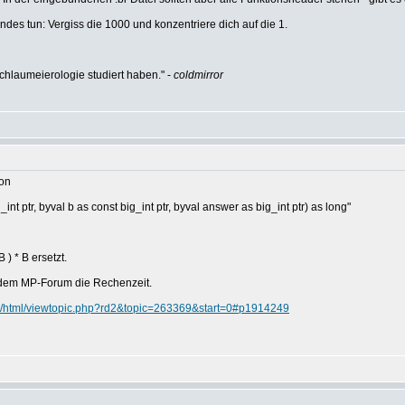
des tun: Vergiss die 1000 und konzentriere dich auf die 1.
hlaumeierologie studiert haben." -
coldmirror
von
nt ptr, byval b as const big_int ptr, byval answer as big_int ptr) as long"
 ) * B ersetzt.
s dem MP-Forum die Rechenzeit.
ke/html/viewtopic.php?rd2&topic=263369&start=0#p1914249