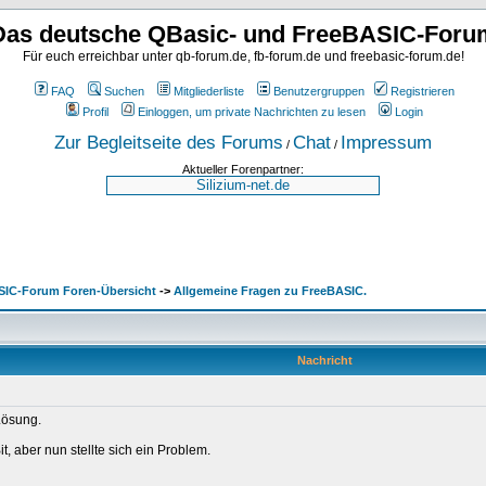
Das deutsche QBasic- und FreeBASIC-Foru
Für euch erreichbar unter qb-forum.de, fb-forum.de und freebasic-forum.de!
FAQ
Suchen
Mitgliederliste
Benutzergruppen
Registrieren
Profil
Einloggen, um private Nachrichten zu lesen
Login
Zur Begleitseite des Forums
Chat
Impressum
/
/
Aktueller Forenpartner:
SIC-Forum Foren-Übersicht
->
Allgemeine Fragen zu FreeBASIC.
Nachricht
Lösung.
t, aber nun stellte sich ein Problem.