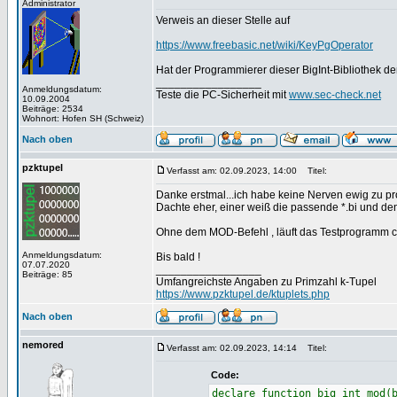
Administrator
Verweis an dieser Stelle auf
https://www.freebasic.net/wiki/KeyPgOperator
Hat der Programmierer dieser BigInt-Bibliothek 
_________________
Anmeldungsdatum:
Teste die PC-Sicherheit mit
www.sec-check.net
10.09.2004
Beiträge: 2534
Wohnort: Hofen SH (Schweiz)
Nach oben
pzktupel
Verfasst am: 02.09.2023, 14:00
Titel:
Danke erstmal...ich habe keine Nerven ewig zu pr
Dachte eher, einer weiß die passende *.bi und de
Ohne dem MOD-Befehl , läuft das Testprogramm ca
Anmeldungsdatum:
Bis bald !
07.07.2020
_________________
Beiträge: 85
Umfangreichste Angaben zu Primzahl k-Tupel
https://www.pzktupel.de/ktuplets.php
Nach oben
nemored
Verfasst am: 02.09.2023, 14:14
Titel:
Code:
declare function big_int_mod(