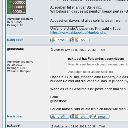
Ausgeben tut er an der Stelle nix.
Wir belassen das , es ist ziemlich kompliziert in F
Anmeldungsdatum:
Abgesehen davon, ist alles sehr langsam, wenn m
07.07.2020
_________________
Beiträge: 85
Umfangreichste Angaben zu Primzahl k-Tupel
https://www.pzktupel.de/ktuplets.php
Nach oben
grindstone
Verfasst am: 03.09.2023, 20:33
Titel:
pzktupel hat Folgendes geschrieben:
Anmeldungsdatum:
Print @result habe ich geschrieben, dann ko
03.10.2010
Beiträge: 1297
Wohnort: Ruhrpott
Ausgeben tut er an der Stelle nix.
Hat dein TYPE
big_int
denn eine Property, die das
nur den Pointer auf die Variable, das ist je nach S
Wenn es kein Geheimnis ist, poste doch mal den
Gruß
grindstone
_________________
For ein halbes Jahr wuste ich nich mahl wie man Pr
Nach oben
pzktupel
Verfasst am: 03.09.2023, 20:38
Titel: