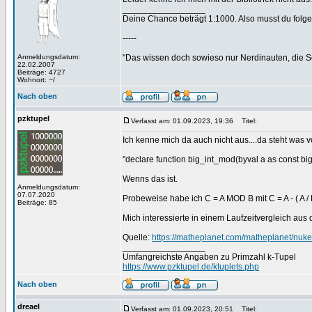
_________________
Deine Chance beträgt 1:1000. Also musst du folgen
-----
Anmeldungsdatum:
"Das wissen doch sowieso nur Nerdinauten, die Sc
22.02.2007
Beiträge: 4727
Wohnort: ~/
Nach oben
pzktupel
Verfasst am: 01.09.2023, 19:36
Titel:
Ich kenne mich da auch nicht aus....da steht was 
"declare function big_int_mod(byval a as const big_i
Wenns das ist.
Anmeldungsdatum:
07.07.2020
Probeweise habe ich C = A MOD B mit C = A - ( A / B
Beiträge: 85
Mich interessierte in einem Laufzeitvergleich au
Quelle:
https://matheplanet.com/matheplanet/nu
_________________
Umfangreichste Angaben zu Primzahl k-Tupel
https://www.pzktupel.de/ktuplets.php
Nach oben
dreael
Verfasst am: 01.09.2023, 20:51
Titel: