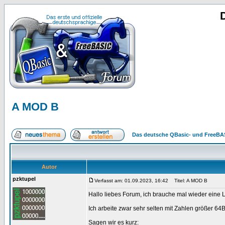
A MOD B
Das deutsche QBasic- und FreeBA
Autor
pzktupel
Verfasst am: 01.09.2023, 16:42
Titel: A MOD B
Hallo liebes Forum, ich brauche mal wieder eine 
Ich arbeite zwar sehr selten mit Zahlen größer 64Bi
Sagen wir es kurz: