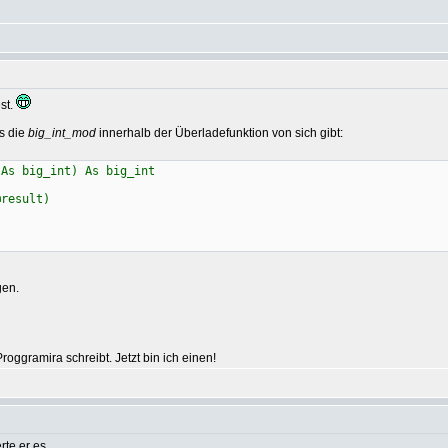
est.
as die
big_int_mod
innerhalb der Überladefunktion von sich gibt:
 As big_int) As big_int
result)
gen.
oggramira schreibt. Jetzt bin ich einen!
rte er es.