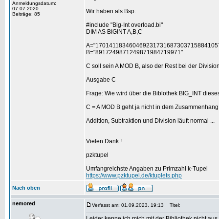
Anmeldungsdatum:
07.07.2020
Wir haben als Bsp:
Beiträge: 85
#include "Big-Int overload.bi"
DIM AS BIGINT A,B,C
A="170141183460469231731687303715884105
B="8917249871249871984719971"
C soll sein A MOD B, also der Rest bei der Divisio
Ausgabe C
Frage: Wie wird über die Biblothek BIG_INT dies
C = A MOD B geht ja nicht in dem Zusammenhang
Addition, Subtraktion und Division läuft normal ...
Vielen Dank !
pzktupel
_________________
Umfangreichste Angaben zu Primzahl k-Tupel
https://www.pzktupel.de/ktuplets.php
Nach oben
nemored
Verfasst am: 01.09.2023, 19:13
Titel:
Leider kenne ich mich mit der Bibliothek nicht au