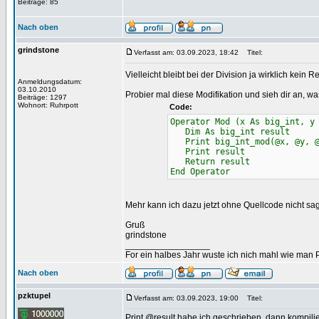
Beiträge: 85
Nach oben
grindstone
Verfasst am: 03.09.2023, 18:42
Titel:
Vielleicht bleibt bei der Division ja wirklich kein R
Anmeldungsdatum:
03.10.2010
Probier mal diese Modifikation und sieh dir an, w
Beiträge: 1297
Wohnort: Ruhrpott
Code:
Operator Mod (x As big_int, y
Dim As big_int result
Print big_int_mod(@x, @y, @
Print result
Return result
End Operator
Mehr kann ich dazu jetzt ohne Quellcode nicht sa
Gruß
grindstone
_________________
For ein halbes Jahr wuste ich nich mahl wie man Pr
Nach oben
pzktupel
Verfasst am: 03.09.2023, 19:00
Titel:
Print @result habe ich geschrieben, dann kompilie