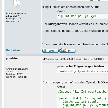
klingt für mich am ehesten nach dem Aufruf
Code:
Anmeldungsdatum:
22.02.2007
big_int_mod(@a, @b, @c) ' (
Beiträge: 4727
Wohnort: ~/
Der Rückgabewert ist dann vermutlich ein Fehlerco
_________________
Deine Chance beträgt 1:1000. Also musst du folgen
-----
"Das wissen doch sowieso nur Nerdinauten, die Sc
Nach oben
grindstone
Verfasst am: 02.09.2023, 19:34
Titel: Re: A MOD B
pzktupel hat Folgendes geschrieben:
Anmeldungsdatum:
C = A MOD B geht ja nicht in dem Zusamm
03.10.2010
Beiträge: 1297
Wohnort: Ruhrpott
Doch, das geht, du mußt nur den Operator MOD ent
Code:
#Include "Big-Int overload.bi
Operator Mod (x As big_int, y
Dim As big_int result
big_int_mod(@x, @y, @result