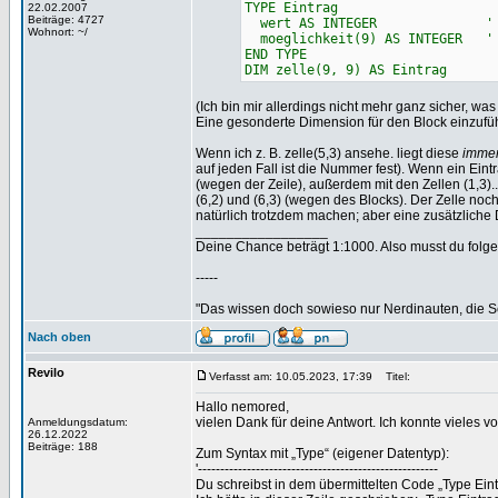
TYPE Eintrag
22.02.2007
Beiträge: 4727
wert AS INTEGER ' tatsae
Wohnort: ~/
moeglichkeit(9) AS INTEGER ' sp
END TYPE
DIM zelle(9, 9) AS Eintrag
(Ich bin mir allerdings nicht mehr ganz sicher, was
Eine gesonderte Dimension für den Block einzufüh
Wenn ich z. B. zelle(5,3) ansehe. liegt diese
imme
auf jeden Fall ist die Nummer fest). Wenn ein Ein
(wegen der Zeile), außerdem mit den Zellen (1,3)...(
(6,2) und (6,3) (wegen des Blocks). Der Zelle noch
natürlich trotzdem machen; aber eine zusätzliche 
_________________
Deine Chance beträgt 1:1000. Also musst du folgen
-----
"Das wissen doch sowieso nur Nerdinauten, die Sc
Nach oben
Revilo
Verfasst am: 10.05.2023, 17:39
Titel:
Hallo nemored,
vielen Dank für deine Antwort. Ich konnte vieles vo
Anmeldungsdatum:
26.12.2022
Beiträge: 188
Zum Syntax mit „Type“ (eigener Datentyp):
'------------------------------------------------------
Du schreibst in dem übermittelten Code „Type Eintr