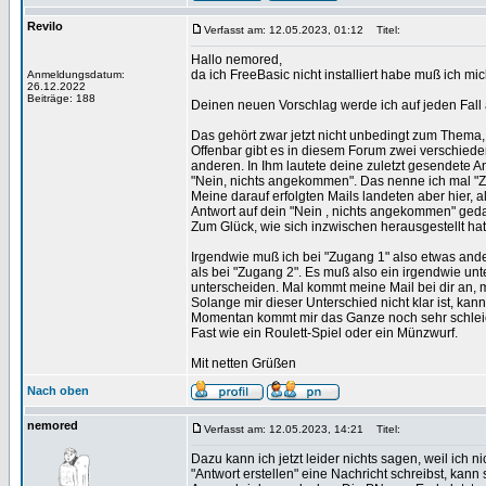
Revilo
Verfasst am: 12.05.2023, 01:12
Titel:
Hallo nemored,
da ich FreeBasic nicht installiert habe muß ich mi
Anmeldungsdatum:
26.12.2022
Beiträge: 188
Deinen neuen Vorschlag werde ich auf jeden Fall
Das gehört zwar jetzt nicht unbedingt zum Thema, 
Offenbar gibt es in diesem Forum zwei verschiedene
anderen. In Ihm lautete deine zuletzt gesendete An
"Nein, nichts angekommen". Das nenne ich mal "Z
Meine darauf erfolgten Mails landeten aber hier, a
Antwort auf dein "Nein , nichts angekommen" ged
Zum Glück, wie sich inzwischen herausgestellt hat
Irgendwie muß ich bei "Zugang 1" also etwas an
als bei "Zugang 2". Es muß also ein irgendwie un
unterscheiden. Mal kommt meine Mail bei dir an, m
Solange mir dieser Unterschied nicht klar ist, kan
Momentan kommt mir das Ganze noch sehr schleier
Fast wie ein Roulett-Spiel oder ein Münzwurf.
Mit netten Grüßen
Nach oben
nemored
Verfasst am: 12.05.2023, 14:21
Titel:
Dazu kann ich jetzt leider nichts sagen, weil ich 
"Antwort erstellen" eine Nachricht schreibst, kann 