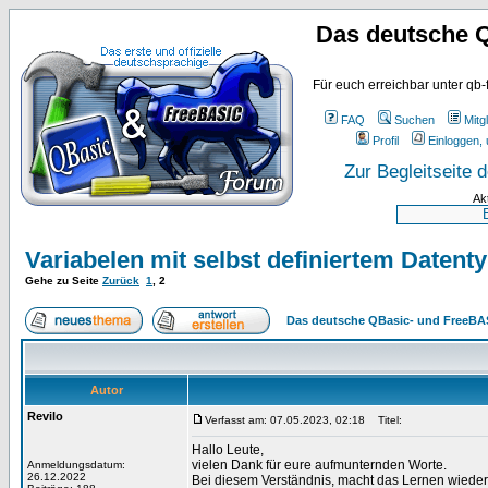
Das deutsche 
Für euch erreichbar unter qb-
FAQ
Suchen
Mitgl
Profil
Einloggen, 
Zur Begleitseite
Ak
Variabelen mit selbst definiertem Datent
Gehe zu Seite
Zurück
1
,
2
Das deutsche QBasic- und FreeBA
Autor
Revilo
Verfasst am: 07.05.2023, 02:18
Titel:
Hallo Leute,
vielen Dank für eure aufmunternden Worte.
Anmeldungsdatum:
26.12.2022
Bei diesem Verständnis, macht das Lernen wiede