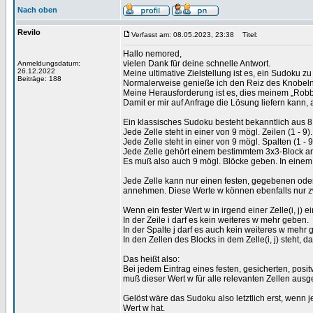
Nach oben
Revilo
Verfasst am: 08.05.2023, 23:38
Titel:
Hallo nemored,
vielen Dank für deine schnelle Antwort.
Anmeldungsdatum:
26.12.2022
Meine ultimative Zielstellung ist es, ein Sudoku zu
Beiträge: 188
Normalerweise genieße ich den Reiz des Knobelns
Meine Herausforderung ist es, dies meinem „Robb
Damit er mir auf Anfrage die Lösung liefern kann,
Ein klassisches Sudoku besteht bekanntlich aus 8
Jede Zelle steht in einer von 9 mögl. Zeilen (1 - 9).
Jede Zelle steht in einer von 9 mögl. Spalten (1 - 9
Jede Zelle gehört einem bestimmtem 3x3-Block an,
Es muß also auch 9 mögl. Blöcke geben. In einem 
Jede Zelle kann nur einen festen, gegebenen oder
annehmen. Diese Werte w können ebenfalls nur z
Wenn ein fester Wert w in irgend einer Zelle(i, j)
In der Zeile i darf es kein weiteres w mehr geben.
In der Spalte j darf es auch kein weiteres w mehr 
In den Zellen des Blocks in dem Zelle(i, j) steht, 
Das heißt also:
Bei jedem Eintrag eines festen, gesicherten, positv
muß dieser Wert w für alle relevanten Zellen ausge
Gelöst wäre das Sudoku also letztlich erst, wenn j
Wert w hat.