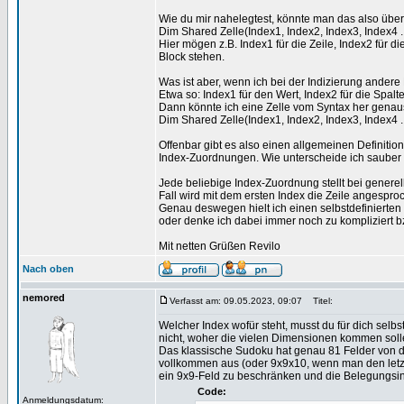
Wie du mir nahelegtest, könnte man das also übe
Dim Shared Zelle(Index1, Index2, Index3, Index4 ....
Hier mögen z.B. Index1 für die Zeile, Index2 für d
Block stehen.
Was ist aber, wenn ich bei der Indizierung andere
Etwa so: Index1 für den Wert, Index2 für die Spalte
Dann könnte ich eine Zelle vom Syntax her genau
Dim Shared Zelle(Index1, Index2, Index3, Index4 ...
Offenbar gibt es also einen allgemeinen Definiti
Index-Zuordnungen. Wie unterscheide ich sauber
Jede beliebige Index-Zuordnung stellt bei generel
Fall wird mit dem ersten Index die Zeile angesproc
Genau deswegen hielt ich einen selbstdefinierten
oder denke ich dabei immer noch zu kompliziert 
Mit netten Grüßen Revilo
Nach oben
nemored
Verfasst am: 09.05.2023, 09:07
Titel:
Welcher Index wofür steht, musst du für dich selbs
nicht, woher die vielen Dimensionen kommen soll
Das klassische Sudoku hat genau 81 Felder von de
vollkommen aus (oder 9x9x10, wenn man den letzte
ein 9x9-Feld zu beschränken und die Belegungsinf
Code:
Anmeldungsdatum: