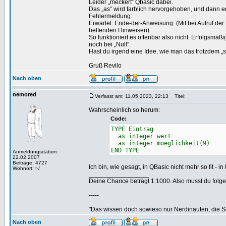
Leider „meckert“ Qbasic dabei.
Das „as“ wird farblich hervorgehoben, und dann er
Fehlermeldung:
Erwartet: Ende-der-Anweisung. (Mit bei Aufruf der 
helfenden Hinweisen).
So funktioniert es offenbar also nicht. Erfolgsmäßi
noch bei „Null“.
Hast du irgend eine Idee, wie man das trotzdem „s
Gruß Revilo
Nach oben
nemored
Verfasst am: 11.05.2023, 22:13
Titel:
Wahrscheinlich so herum:
Code:
TYPE Eintrag
as integer wert
as integer moeglichkeit(9)
END TYPE
Anmeldungsdatum:
22.02.2007
Beiträge: 4727
Ich bin, wie gesagt, in QBasic nicht mehr so fit - 
Wohnort: ~/
_________________
Deine Chance beträgt 1:1000. Also musst du folgen
-----
"Das wissen doch sowieso nur Nerdinauten, die Sc
Nach oben