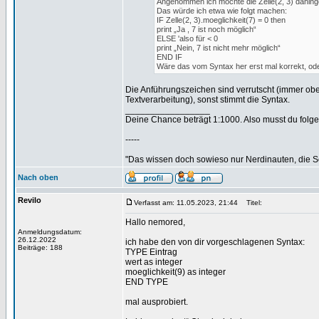
Angenommen ich möchte die Zelle(2, 3) dahinge
Das würde ich etwa wie folgt machen:
IF Zelle(2, 3).moeglichkeit(7) = 0 then
print „Ja , 7 ist noch möglich“
ELSE 'also für < 0
print „Nein, 7 ist nicht mehr möglich“
END IF
Wäre das vom Syntax her erst mal korrekt, oder
Die Anführungszeichen sind verrutscht (immer ob
Textverarbeitung), sonst stimmt die Syntax.
_________________
Deine Chance beträgt 1:1000. Also musst du folgen
-----
"Das wissen doch sowieso nur Nerdinauten, die Sc
Nach oben
Revilo
Verfasst am: 11.05.2023, 21:44
Titel:
Hallo nemored,
Anmeldungsdatum:
26.12.2022
ich habe den von dir vorgeschlagenen Syntax:
Beiträge: 188
TYPE Eintrag
wert as integer
moeglichkeit(9) as integer
END TYPE
mal ausprobiert.