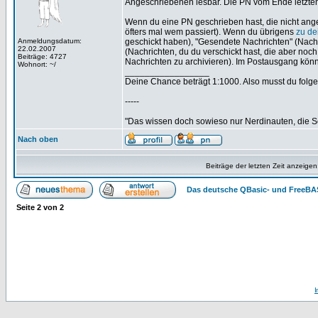
Angeschriebenen lesbar. Die PN vom Ende letzten 
Wenn du eine PN geschrieben hast, die nicht ange
öfters mal wem passiert). Wenn du übrigens
zu de
Anmeldungsdatum:
geschickt haben), "Gesendete Nachrichten" (Nachri
22.02.2007
(Nachrichten, du du verschickt hast, die aber noc
Beiträge: 4727
Nachrichten zu archivieren). Im Postausgang könnt
Wohnort: ~/
_________________
Deine Chance beträgt 1:1000. Also musst du folgen
-----
"Das wissen doch sowieso nur Nerdinauten, die Sc
Nach oben
Beiträge der letzten Zeit anzeigen
Das deutsche QBasic- und FreeBA
Seite
2
von
2
I