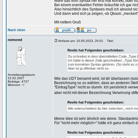
Wäre das vom Syntax her erst mal korrekt, oder is
Bei einem eventuellen Fehler bräuchte ich gar nic
Also hinsichtlich des Syntaxes muß ich absolut sich
Und dann wird sich ja zeigen, ob Qbasic „meckert“
Mit nettem Gruß
Nach oben
nemored
Verfasst am: 10.05.2023, 20:01
Titel:
Revilo hat Folgendes geschrieben:
Du schreibst in dem übermittelten Code „Type E
Ich hätte in dieser Zeile geschrieben: „Type Ein
zum korrekten Syntax gehören. (So steht es zum
Aber ist ja offenbar nicht so.
Anmeldungsdatum:
22.02.2007
Wie das UDT benannt wird, ist dir überlassen (solan
Beiträge: 4727
Bezeichnung so zu wählen, dass an anderen Stellen
Wohnort: ~/
"EintragType" nicht so dumm. Ich persönlich verwen
aber nicht mit dieser Bezeichnung Verwirrung stift
Revilo hat Folgendes geschrieben:
Wie unterscheidest du hier zwischen „ noch mo
Meine Idee ist sehr ähnlich wie deine. Standardmäß
Für "nicht mehr möglich>" hätte ich ganz einfach di
Revilo hat Folgendes geschrieben: