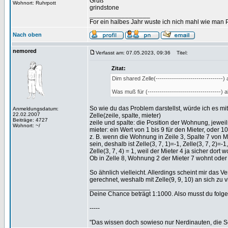
Gruß
Wohnort: Ruhrpott
grindstone
_________________
For ein halbes Jahr wuste ich nich mahl wie man Pr
Nach oben
nemored
Verfasst am: 07.05.2023, 09:36
Titel:
Zitat:
Dim shared Zelle(---------------------------------)
Was muß für (---------------------------------
So wie du das Problem darstellst, würde ich es mit
Anmeldungsdatum:
22.02.2007
Zelle(zeile, spalte, mieter)
Beiträge: 4727
zeile und spalte: die Position der Wohnung, jeweil
Wohnort: ~/
mieter: ein Wert von 1 bis 9 für den Mieter, oder 1
z. B. wenn die Wohnung in Zeile 3, Spalte 7 von Miet
sein, deshalb ist Zelle(3, 7, 1)=-1, Zelle(3, 7, 2)=-1,
Zelle(3, 7, 4) = 1, weil der Mieter 4 ja sicher dort w
Ob in Zelle 8, Wohnung 2 der Mieter 7 wohnt oder ni
So ähnlich vielleicht. Allerdings scheint mir das
gerechnet, weshalb mit Zelle(9, 9, 10) an sich zu v
_________________
Deine Chance beträgt 1:1000. Also musst du folgen
-----
"Das wissen doch sowieso nur Nerdinauten, die Sc