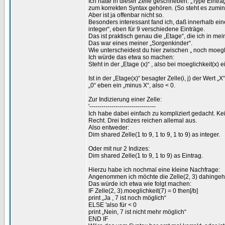
Ich hätte in dieser Zeile geschrieben: „Type Eintra
zum korrekten Syntax gehören. (So steht es zuminde
Aber ist ja offenbar nicht so.
Besonders interessant fand ich, daß innerhalb eine
integer“, eben für 9 verschiedene Einträge.
Das ist praktisch genau die „Etage“, die ich in me
Das war eines meiner „Sorgenkinder“.
Wie unterscheidest du hier zwischen „ noch moegl
Ich würde das etwa so machen:
Steht in der „Etage (x)“ , also bei moeglichkeit(x) 
Ist in der „Etage(x)“ besagter Zelle(i, j) der Wert „
„0“ eben ein „minus X“, also < 0.
Zur Indizierung einer Zelle:
'---------------------------------
Ich habe dabei einfach zu kompliziert gedacht. Ke
Recht. Drei Indizes reichen allemal aus.
Also entweder:
Dim shared Zelle(1 to 9, 1 to 9, 1 to 9) as integer.
Oder mit nur 2 Indizes:
Dim shared Zelle(1 to 9, 1 to 9) as Eintrag.
Hierzu habe ich nochmal eine kleine Nachfrage:
Angenommen ich möchte die Zelle(2, 3) dahingehen
Das würde ich etwa wie folgt machen:
IF Zelle(2, 3).moeglichkeit(7) = 0 then[/b]
print „Ja , 7 ist noch möglich“
ELSE 'also für < 0
print „Nein, 7 ist nicht mehr möglich“
END IF