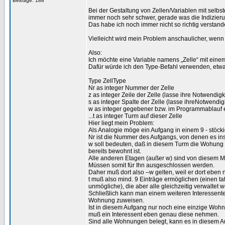
Beiträge: 188
Bei der Gestaltung von Zellen/Variablen mit selbst
immer noch sehr schwer, gerade was die Indizierung
Das habe ich noch immer nicht so richtig verstand
Vielleicht wird mein Problem anschaulicher, wenn
Also:
Ich möchte eine Variable namens „Zelle“ mit einem
Dafür würde ich den Type-Befahl verwenden, etwa 
Type ZellType
Nr as integer Nummer der Zelle
z as integer Zeile der Zelle (lasse ihre Notwendigke
s as integer Spalte der Zelle (lasse ihreNotwendigk
w as integer gegebener bzw. im Programmablauf er
...t as integer Turm auf dieser Zelle
Hier liegt mein Problem:
Als Analogie möge ein Aufgang in einem 9 - stöc
Nr ist die Nummer des Aufgangs, von denen es ins
w soll bedeuten, daß in diesem Turm die Wohung i
bereits bewohnt ist.
Alle anderen Etagen (außer w) sind von diesem Mi
Müssen somit für Ihn ausgeschlossen werden.
Daher muß dort also –w gelten, weil er dort eben 
t muß also mind. 9 Einträge ermöglichen (einen ta
unmögliche), die aber alle gleichzeitig verwaltet
Schließlich kann man einem weiteren Interessente
Wohnung zuweisen.
Ist in diesem Aufgang nur noch eine einzige Wohnu
muß ein Interessent eben genau diese nehmen.
Sind alle Wohnungen belegt, kann es in diesem A