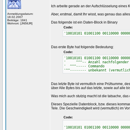
Ich arbeite gerade an der Aufschlüsselung eines 
Anmeldungsdatum:
Aber, erstmal, damit Ihr wisst, was genau das alle
18.02.2007
Beiträge: 1841
Das folgende ist ein Daten-Block in Binary
Wohnort: [JN58JR]
Code:
'10010101 01001100 00110000 0000
Das erste Byte hat folgende Bedeutung:
Code:
'10010101 01001100 00110000 0000
' ^^^-- Anzahl nachfolgender 
' ^^^----- Commando
'^^-------- unbekannt (vermutlic
Das letzte Byte ist vermutlich eine Prüfsumme, d
über Alle Bytes bis auf das letzte, sowie auf alle b
Was mich auch stutzig macht ist die tatsache, das d
Dieses Spezielle Datenblock, bzw. dieses komman
Tele. Die Geschwindigkeit wird (vermutlich) im Vorl
Code:
'10010101 01001100 00110000 0000