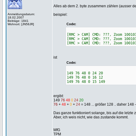
Alles ab dem 2. byte zusammen zählen (ausser d
Anmeldungsdatum:
beispiel:
18.02.2007
Beiträge: 1841
Code:
Wohnort: [JN58JR]
[RMC > CAM] CMD: ???, Zoom 10010
[RMC > CAM] CMD: ???, Zoom 10010
[RMC > CAM] CMD: ???, Zoom 10010
ist
Code:
149 76 48 0 24 20
149 76 48 0 16 12
149 76 48 0 15 149
ergibt:
149
76
48
0
24
20
76
+
48
+
0
+
24
= 148 ... größer 128 .. daher 148 
Das ganze funktioniert solange, bis auf die letzte ze
Aber, ich weis nicht, wie das zustande kommt.
MfG
TPM