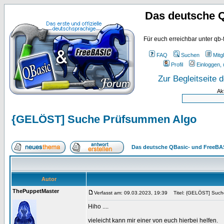
Das deutsche 
Für euch erreichbar unter qb-
FAQ
Suchen
Mitgl
Profil
Einloggen, 
Zur Begleitseite
Ak
{GELÖST] Suche Prüfsummen Algo
Das deutsche QBasic- und FreeBA
Autor
ThePuppetMaster
Verfasst am: 09.03.2023, 19:39
Titel: {GELÖST] Such
Hiho ....
vieleicht kann mir einer von euch hierbei helfen.