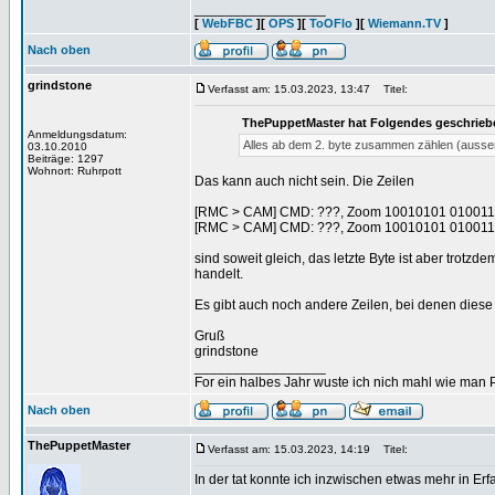
_________________
[
WebFBC
][
OPS
][
ToOFlo
][
Wiemann.TV
]
Nach oben
grindstone
Verfasst am: 15.03.2023, 13:47
Titel:
ThePuppetMaster hat Folgendes geschrieb
Anmeldungsdatum:
Alles ab dem 2. byte zusammen zählen (ausse
03.10.2010
Beiträge: 1297
Wohnort: Ruhrpott
Das kann auch nicht sein. Die Zeilen
[RMC > CAM] CMD: ???, Zoom 10010101 01001
[RMC > CAM] CMD: ???, Zoom 10010101 01001
sind soweit gleich, das letzte Byte ist aber trotz
handelt.
Es gibt auch noch andere Zeilen, bei denen diese K
Gruß
grindstone
_________________
For ein halbes Jahr wuste ich nich mahl wie man Pr
Nach oben
ThePuppetMaster
Verfasst am: 15.03.2023, 14:19
Titel:
In der tat konnte ich inzwischen etwas mehr in Er