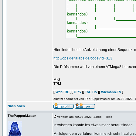
'^^^^^^^^ ^^^^^^^^ ^^^^^^^^ ^^^^
' | | | | |______
' | | | |_______________
kommandos)
' | | |___________________
kommandos)
' | |________________________
kommandos)
' |____________________________
Hier findet Ihr eine Aufzeichnung einer Sequenz, 
http://ops.deltalabs.de/code?id=313
Die Prüfsumme wird von einem ATMega8 berechnet
MfG
TPM
_________________
[
WebFBC
][
OPS
][
ToOFlo
][
Wiemann.TV
]
Zuletzt bearbeitet von ThePuppetMaster am 15.03.2023, 1
Nach oben
ThePuppetMaster
Verfasst am: 09.03.2023, 23:55
Titel:
Inzwischen konnte ich etwas mehr herausfinden.
Mit folgendem verfahren komme ich sehr häufig zu