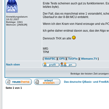
Erste Tests scheinen auch gut zu funktionieren. 
letztes byte).
Der Fall, das es manchmal eine 1 voransteht, schei
Anmeldungsdatum:
Überlauf in der 8-Bit MCU entsteht.
18.02.2007
Beiträge: 1841
Wenn ich den Kram von Hand erzeuge und via PC 
Wohnort: [JN58JR]
Ich gehe daher erstmal davon aus, das der Algo w
Dennoch THX an alle
MfG
TPM
_________________
[
WebFBC
][
OPS
][
ToOFlo
][
Wiemann.TV
]
Nach oben
Beiträge der letzten Zeit anzeigen
Das deutsche QBasic- und FreeBA
Seite
1
von
1