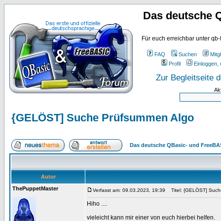
Das deutsche 
Für euch erreichbar unter qb-
FAQ
Suchen
Mitgl
Profil
Einloggen, 
Zur Begleitseite
Ak
{GELÖST] Suche Prüfsummen Algo
Das deutsche QBasic- und FreeBA
Autor
ThePuppetMaster
Verfasst am: 09.03.2023, 19:39
Titel: {GELÖST] Such
Hiho ....
vieleicht kann mir einer von euch hierbei helfen.