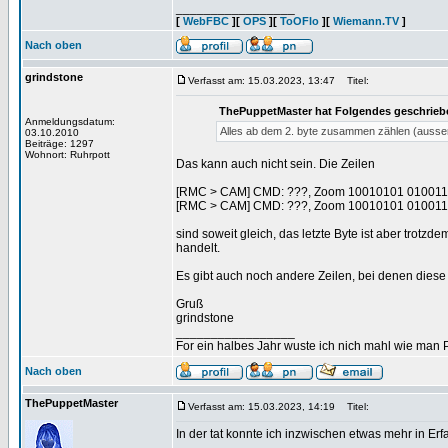
_________________
[
WebFBC
][
OPS
][
ToOFlo
][
Wiemann.TV
]
Nach oben
grindstone
Verfasst am: 15.03.2023, 13:47
Titel:
ThePuppetMaster hat Folgendes geschrieb
Anmeldungsdatum:
Alles ab dem 2. byte zusammen zählen (ausse
03.10.2010
Beiträge: 1297
Wohnort: Ruhrpott
Das kann auch nicht sein. Die Zeilen
[RMC > CAM] CMD: ???, Zoom 10010101 01001
[RMC > CAM] CMD: ???, Zoom 10010101 01001
sind soweit gleich, das letzte Byte ist aber trotz
handelt.
Es gibt auch noch andere Zeilen, bei denen diese K
Gruß
grindstone
_________________
For ein halbes Jahr wuste ich nich mahl wie man Pr
Nach oben
ThePuppetMaster
Verfasst am: 15.03.2023, 14:19
Titel:
In der tat konnte ich inzwischen etwas mehr in Er