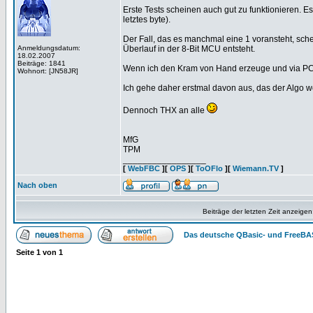
Erste Tests scheinen auch gut zu funktionieren. 
letztes byte).
Der Fall, das es manchmal eine 1 voransteht, schei
Anmeldungsdatum:
Überlauf in der 8-Bit MCU entsteht.
18.02.2007
Beiträge: 1841
Wenn ich den Kram von Hand erzeuge und via PC 
Wohnort: [JN58JR]
Ich gehe daher erstmal davon aus, das der Algo w
Dennoch THX an alle
MfG
TPM
_________________
[
WebFBC
][
OPS
][
ToOFlo
][
Wiemann.TV
]
Nach oben
Beiträge der letzten Zeit anzeigen
Das deutsche QBasic- und FreeBA
Seite
1
von
1