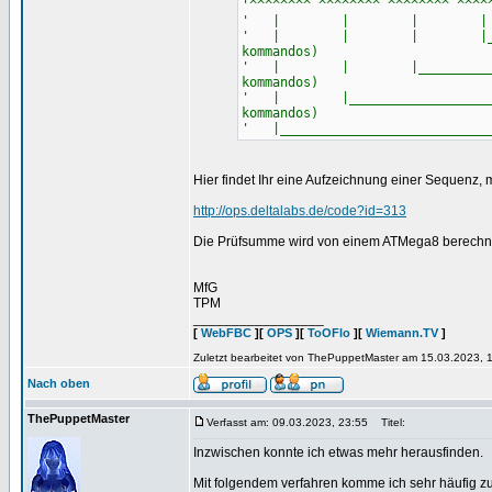
'^^^^^^^^ ^^^^^^^^ ^^^^^^^^ ^^^^
' | | | | |______
' | | | |_______________
kommandos)
' | | |___________________
kommandos)
' | |________________________
kommandos)
' |____________________________
Hier findet Ihr eine Aufzeichnung einer Sequenz, 
http://ops.deltalabs.de/code?id=313
Die Prüfsumme wird von einem ATMega8 berechnet
MfG
TPM
_________________
[
WebFBC
][
OPS
][
ToOFlo
][
Wiemann.TV
]
Zuletzt bearbeitet von ThePuppetMaster am 15.03.2023, 1
Nach oben
ThePuppetMaster
Verfasst am: 09.03.2023, 23:55
Titel:
Inzwischen konnte ich etwas mehr herausfinden.
Mit folgendem verfahren komme ich sehr häufig zu