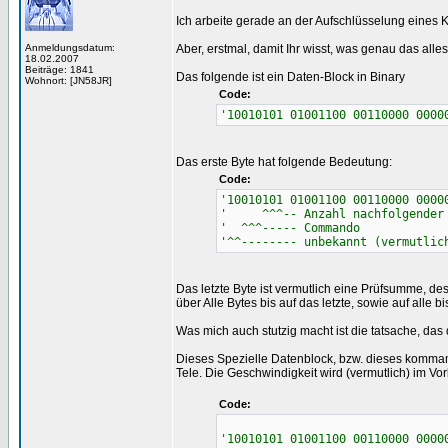
Ich arbeite gerade an der Aufschlüsselung eines 
Anmeldungsdatum:
Aber, erstmal, damit Ihr wisst, was genau das alle
18.02.2007
Beiträge: 1841
Das folgende ist ein Daten-Block in Binary
Wohnort: [JN58JR]
Code:
'10010101 01001100 00110000 0000
Das erste Byte hat folgende Bedeutung:
Code:
'10010101 01001100 00110000 0000
' ^^^-- Anzahl nachfolgender 
' ^^^----- Commando
'^^-------- unbekannt (vermutlic
Das letzte Byte ist vermutlich eine Prüfsumme, d
über Alle Bytes bis auf das letzte, sowie auf alle b
Was mich auch stutzig macht ist die tatsache, das d
Dieses Spezielle Datenblock, bzw. dieses komman
Tele. Die Geschwindigkeit wird (vermutlich) im Vorl
Code:
'10010101 01001100 00110000 0000