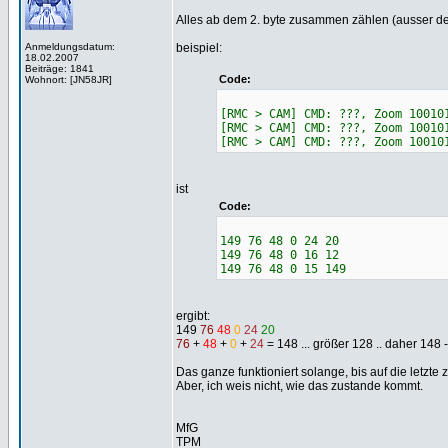
Alles ab dem 2. byte zusammen zählen (ausser d
Anmeldungsdatum:
beispiel:
18.02.2007
Beiträge: 1841
Code:
Wohnort: [JN58JR]
[RMC > CAM] CMD: ???, Zoom 10010
[RMC > CAM] CMD: ???, Zoom 10010
[RMC > CAM] CMD: ???, Zoom 10010
ist
Code:
149 76 48 0 24 20
149 76 48 0 16 12
149 76 48 0 15 149
ergibt:
149
76
48
0
24
20
76
+
48
+
0
+
24
= 148 ... größer 128 .. daher 148 
Das ganze funktioniert solange, bis auf die letzte ze
Aber, ich weis nicht, wie das zustande kommt.
MfG
TPM