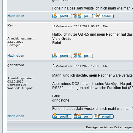
grindstone
_________________
For ein halbes Jahr wuste ich nich mahl wie man Pr
Nach oben
Reini
Verfasst am: 07.11.2022, 00:27
Titel:
Hallo, ich nutze QB 4.5 und mein Rechner hat da
Viele Grüße
Anmeldungsdatum:
23.10.2022
Reini
Beiträge: 3
Nach oben
grindstone
Verfasst am: 07.11.2022, 17:35
Titel:
Mann, und ich dachte,
mein
Rechner wäre veraltet
Anmeldungsdatum:
03.10.2010
Aber reines DOS hat auch seine Vorzüge. Na gut,
Beiträge: 1297
RS232 - Leitungen bei dir welche Funktion hat 
Wohnort: Ruhrpott
Gruß
grindstone
_________________
For ein halbes Jahr wuste ich nich mahl wie man Pr
Nach oben
Beiträge der letzten Zeit anzeigen