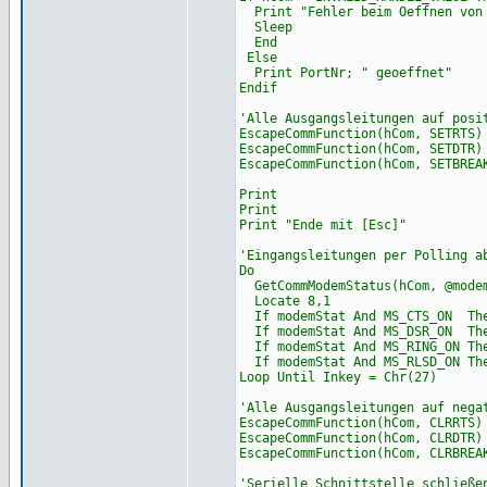
Print "Fehler beim Oeffnen von 
Sleep
End
Else
Print PortNr; " geoeffnet"
Endif
'Alle Ausgangsleitungen auf posi
EscapeCommFunction(hCom, SETRT
EscapeCommFunction(hCom, SETDT
EscapeCommFunction(hCom, SETBRE
Print
Print
Print "Ende mit [Esc]"
'Eingangsleitungen per Polling a
Do
GetCommModemStatus(hCom, @mode
Locate 8,1
If modemStat And MS_CTS_ON The
If modemStat And MS_DSR_ON The
If modemStat And MS_RING_ON The
If modemStat And MS_RLSD_ON The
Loop Until Inkey = Chr(27)
'Alle Ausgangsleitungen auf nega
EscapeCommFunction(hCom, CLRRT
EscapeCommFunction(hCom, CLRDT
EscapeCommFunction(hCom, CLRBRE
'Serielle Schnittstelle schließe