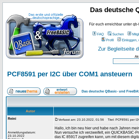
Das deutsche 
Für euch erreichbar unter qb-
FAQ
Suchen
Mitgl
Profil
Einloggen, 
Zur Begleitseite
Ak
PCF8591 per I2C über COM1 ansteuern
Das deutsche QBasic- und FreeBA
Autor
Reini
Verfasst am: 23.10.2022, 01:56
Titel: PCF8591 per I
Hallo, ich bin neu hier und habe nach Jahren me
Nun versuche ich verzweifelt, ein QUICKBASIC-Pro
Anmeldungsdatum:
23.10.2022
das IC 8591T zugreifen kann, um mit diesem digit