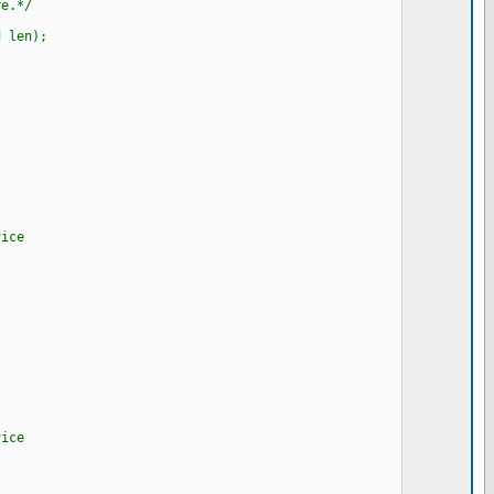
e.*/
 len);
.
ice
ice