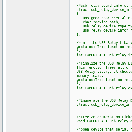
/*usb relay board info stru
struct usb_relay_device_inf
{
unsigned char *serial_nu
char *device_path;
usb_relay_device_type ty
usb_relay_device_info* n
};
/*init the USB Relay Libar
@returns: This function retu
*/
int EXPORT_API usb_relay_in
/*Finalize the USB Relay Li
This function frees all of t
USB Relay Libary. It should 
memory leaks.
@returns:This function retur
*/
int EXPORT_API usb_relay_ex
/*Enumerate the USB Relay D
struct usb_relay_device_info
/*Free an enumeration Linke
void EXPORT_API usb_relay_de
/*open device that serial nu