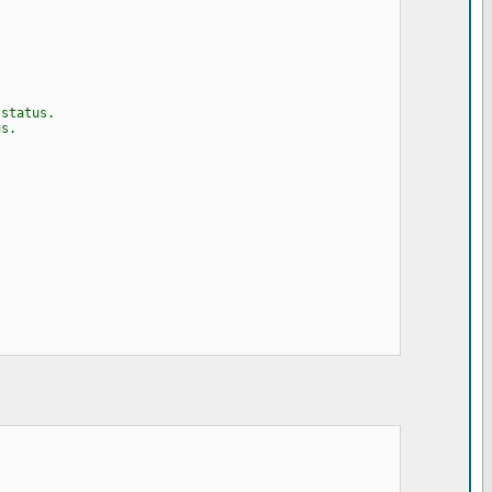
status.
us.