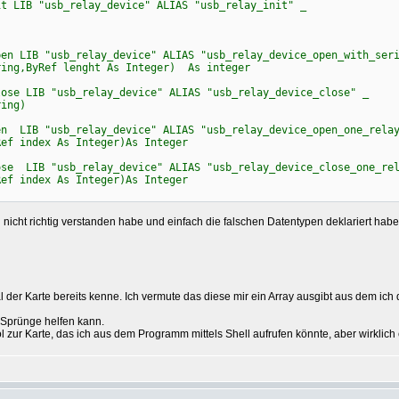
it LIB "usb_relay_device" ALIAS "usb_relay_init" _
pen LIB "usb_relay_device" ALIAS "usb_relay_device_open_with_ser
ng,ByRef lenght As Integer) As integer
lose LIB "usb_relay_device" ALIAS "usb_relay_device_close" _
ing)
en LIB "usb_relay_device" ALIAS "usb_relay_device_open_one_relay
Ref index As Integer)As Integer
ose LIB "usb_relay_device" ALIAS "usb_relay_device_close_one_rel
Ref index As Integer)As Integer
 nicht richtig verstanden habe und einfach die falschen Datentypen deklariert habe
rial der Karte bereits kenne. Ich vermute das diese mir ein Array ausgibt aus dem i
e Sprünge helfen kann.
zur Karte, das ich aus dem Programm mittels Shell aufrufen könnte, aber wirklich e