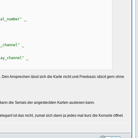
ial_number" _
_channel" _
ay_channel" _
. Den Ansprechen lässt sich die Karte nicht und Freebasic stürzt gern ohne
ch dann die Serials der angesteckten Karten auslesen kann.
legant ist das nicht, zumal sich dann ja jedes mal kurz die Konsole öffnet.