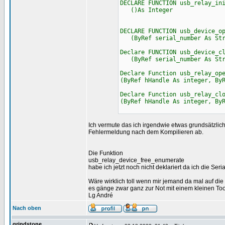
DECLARE FUNCTION usb_relay_in
()As Integer
DECLARE FUNCTION usb_device_o
(ByRef serial_number As Stri
Declare FUNCTION usb_device_c
(ByRef serial_number As Str
Declare Function usb_relay_op
(ByRef hHandle As integer, By
Declare Function usb_relay_cl
(ByRef hHandle As integer, By
Ich vermute das ich irgendwie etwas grundsätzlich
Fehlermeldung nach dem Kompilieren ab.
Die Funktion
usb_relay_device_free_enumerate
habe ich jetzt noch nicht deklariert da ich die Se
Wäre wirklich toll wenn mir jemand da mal auf di
es gänge zwar ganz zur Not mit einem kleinen Tool 
Lg André
Nach oben
grindstone