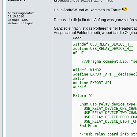
Verfasst am: 02.10.2022, 21:40
Titel:
Hallo AndreW und willkommen im Forum
Anmeldungsdatum:
03.10.2010
Da hast du dir ja für den Anfang was ganz schö
Beiträge: 1297
Wohnort: Ruhrpott
Ganz so einfach ist das Portieren einer Headerd
Anspruch auf Fehlerfreiheit), wobei ich die Orig
Code:
#Ifndef USB_RELAY_DEVICE_H__
#define USB_RELAY_DEVICE_H__
#EndIf
' //#Pragma comment(Lib, "se
#Ifdef _WIN32
#define EXPORT_API __declspec
#Else
#define EXPORT_API
#EndIf
Extern "C"
Enum usb_relay_device_type
USB_RELAY_DEVICE_ONE_CHAN
USB_RELAY_DEVICE_TWO_CHAN
USB_RELAY_DEVICE_FOUR_CHAN
USB_RELAY_DEVICE_EIGHT_C
End Enum
'/*usb relay board info str