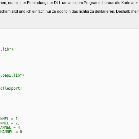
nnen, nur mit der Einbindung der DLL um aus dem Programm heraus die Karte anzus
schirm sitzt und ich einfach nur zu doof bin das richtig zu deklarieren. Deshalb me
i.lib")
upapi.lib")
(dllexport)
NEL = 1,
NEL = 2,
NNEL = 4,
CHANNEL = 8