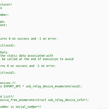
cture*/
o
mber;
pe;
ext;
y
rns 0 on success and -1 on error.
it(void);
bary.
he static data associated with
be called at the end of execution to avoid
ns 0 on success and -1 on error.
it(void);
evices.*/
 EXPORT_API * usb_relay_device_enumerate(void);
d List*/
vice_free_enumerate(struct usb_relay_device_info*);
mber is serial_number*/