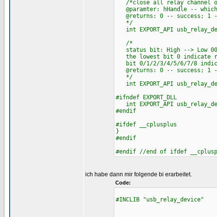
/*close all relay channel on
@paramter: hHandle -- which 
@returns: 0 -- success; 1 -
*/
int EXPORT_API usb_relay_dev
/*
status bit: High --> Low 0000
the lowest bit 0 indicate re
bit 0/1/2/3/4/5/6/7/8 indica
@returns: 0 -- success; 1 -
*/
int EXPORT_API usb_relay_dev
#ifndef EXPORT_DLL
int EXPORT_API usb_relay_dev
#endif
#ifdef __cplusplus
}
#endif
#endif //end of ifdef __cplus
ich habe dann mir folgende bi erarbeitet.
Code:
#INCLIB "usb_relay_device"