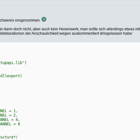
n schweres vorgenommen.
atei dann doch nicht, aber auch kein Hexenwerk, man sollte sich allerdings etwas
inaldeklarationen der Anschaulichkeit wegen auskommentiert dringelassen habe:
tupapi.lib")
(dllexport)
NEL = 1,
NEL = 2,
NEL = 4,
HANNEL = 8
ucture*/