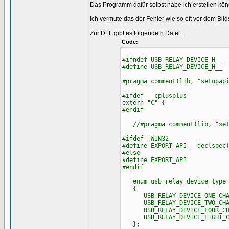
Das Programm dafür selbst habe ich erstellen kö
Ich vermute das der Fehler wie so oft vor dem Bild
Zur DLL gibt es folgende h Datei...
Code:
#ifndef USB_RELAY_DEVICE_H__
#define USB_RELAY_DEVICE_H__
#pragma comment(lib, "setupap
#ifdef __cplusplus
extern "C" {
#endif
//#pragma comment(lib, "set
#ifdef _WIN32
#define EXPORT_API __declspec
#else
#define EXPORT_API
#endif
enum usb_relay_device_type
{
USB_RELAY_DEVICE_ONE_CHAN
USB_RELAY_DEVICE_TWO_CHAN
USB_RELAY_DEVICE_FOUR_CHA
USB_RELAY_DEVICE_EIGHT_
};