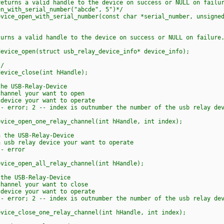
urns a valid handle to the device on success or NULL on failur
_with_serial_number("abcde", 5")*/
ce_open_with_serial_number(const char *serial_number, unsigned
rns a valid handle to the device on success or NULL on failure
ice_open(struct usb_relay_device_info* device_info);
/
vice_close(int hHandle);
e USB-Relay-Device
annel your want to open
evice your want to operate
error; 2 -- index is outnumber the number of the usb relay dev
ice_open_one_relay_channel(int hHandle, int index);
the USB-Relay-Device
usb relay device your want to operate
- error
ice_open_all_relay_channel(int hHandle);
he USB-Relay-Device
annel your want to close
evice your want to operate
error; 2 -- index is outnumber the number of the usb relay dev
ice_close_one_relay_channel(int hHandle, int index);