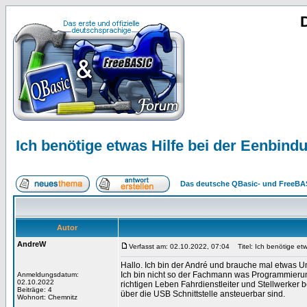
Ich benötige etwas Hilfe bei der Eenbind
Das deutsche QBasic- und FreeBA
Autor
AndreW
Verfasst am: 02.10.2022, 07:04
Titel: Ich benötige et
Hallo. Ich bin der André und brauche mal etwas U
Ich bin nicht so der Fachmann was Programmierun
Anmeldungsdatum:
02.10.2022
richtigen Leben Fahrdienstleiter und Stellwerker 
Beiträge: 4
über die USB Schnittstelle ansteuerbar sind.
Wohnort: Chemnitz