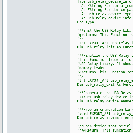
Type usb_relay_device_info
As ZString Ptr serial_num
As ZString Ptr device_pat
As usb_relay_device_type 
As usb_relay_device_info 
End Type
'/*init the USB Relay Libar
'@returns: This Function ret
'*/
'Int EXPORT_API usb_relay_i
Dim usb_relay_init As Funct
'/*Finalize the USB Relay L
'This Function frees all of 
'USB Relay Libary. It should
'memory leaks.
'@returns:This Function retu
'*/
'Int EXPORT_API usb_relay_e
Dim usb_relay_exit As Funct
'/*Enumerate the USB Relay 
'struct usb_relay_device_inf
Dim usb_relay_device_enumera
'/*Free an enumeration Link
'void EXPORT_API usb_relay_d
Dim usb_relay_device_free_en
'/*Open device that serial n
'/*@Return: This funcation re