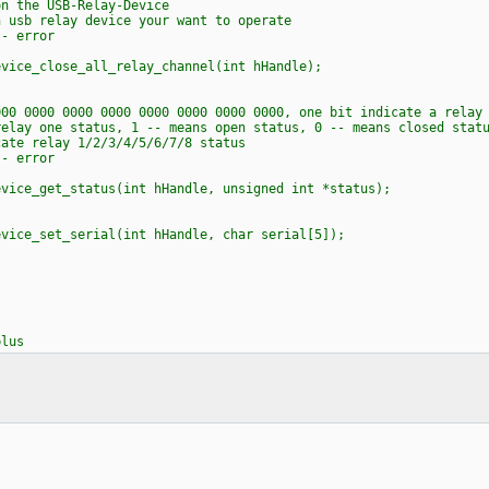
 the USB-Relay-Device
usb relay device your want to operate
- error
ice_close_all_relay_channel(int hHandle);
 0000 0000 0000 0000 0000 0000 0000, one bit indicate a relay 
lay one status, 1 -- means open status, 0 -- means closed stat
te relay 1/2/3/4/5/6/7/8 status
- error
ice_get_status(int hHandle, unsigned int *status);
ice_set_serial(int hHandle, char serial[5]);
plus