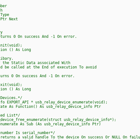
ber
h
Type
Ptr Next
y
urns 0 On success And -1 On error.
nit(void);
ion () As Long
ibary.
the Static Data associated With
 be called at the End of execution To avoid
rns 0 On success And -1 On error.
xit(void);
ion () As Long
Devices.*/
o EXPORT_API * usb_relay_device_enumerate(void);
te As Function() As usb_relay_device_info Ptr
ed List*/
evice_free_enumerate(struct usb_relay_device_info*);
umerate As Sub (As usb_relay_device_info Ptr)
umber Is serial_number*/
turns a valid handle To the device On success Or NULL On failu