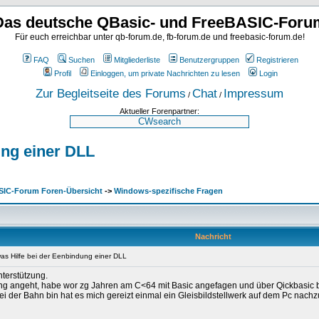
Das deutsche QBasic- und FreeBASIC-Foru
Für euch erreichbar unter qb-forum.de, fb-forum.de und freebasic-forum.de!
FAQ
Suchen
Mitgliederliste
Benutzergruppen
Registrieren
Profil
Einloggen, um private Nachrichten zu lesen
Login
Zur Begleitseite des Forums
Chat
Impressum
/
/
Aktueller Forenpartner:
ung einer DLL
SIC-Forum Foren-Übersicht
->
Windows-spezifische Fragen
Nachricht
was Hilfe bei der Eenbindung einer DLL
nterstützung.
g angeht, habe wor zg Jahren am C<64 mit Basic angefagen und über Qickbasic bi
bei der Bahn bin hat es mich gereizt einmal ein Gleisbildstellwerk auf dem Pc nac