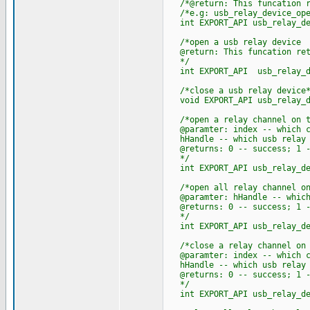
/*@return: This funcation ret
/*e.g: usb_relay_device_open
int EXPORT_API usb_relay_devi
/*open a usb relay device
@return: This funcation retu
*/
int EXPORT_API usb_relay_dev
/*close a usb relay device*
void EXPORT_API usb_relay_de
/*open a relay channel on th
@paramter: index -- which ch
hHandle -- which usb relay d
@returns: 0 -- success; 1 -- 
*/
int EXPORT_API usb_relay_dev
/*open all relay channel on 
@paramter: hHandle -- which 
@returns: 0 -- success; 1 -
*/
int EXPORT_API usb_relay_dev
/*close a relay channel on t
@paramter: index -- which ch
hHandle -- which usb relay d
@returns: 0 -- success; 1 -- 
*/
int EXPORT_API usb_relay_dev