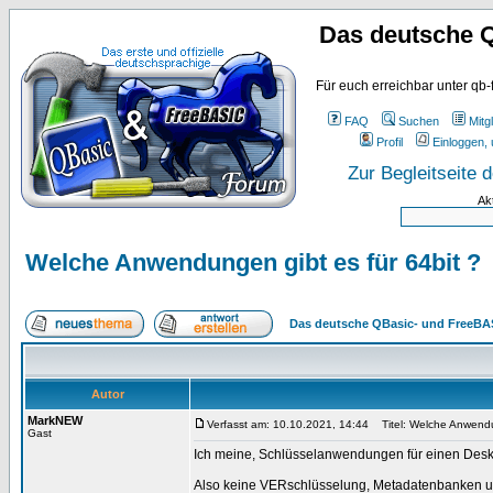
Das deutsche 
Für euch erreichbar unter qb-
FAQ
Suchen
Mitgl
Profil
Einloggen, 
Zur Begleitseite
Ak
Welche Anwendungen gibt es für 64bit ?
Das deutsche QBasic- und FreeBA
Autor
MarkNEW
Verfasst am: 10.10.2021, 14:44
Titel: Welche Anwendun
Gast
Ich meine, Schlüsselanwendungen für einen Des
Also keine VERschlüsselung, Metadatenbanken u