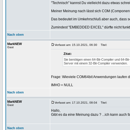
"Technisch" kannst Du vielleicht dazu etwas schre
Meiner Meinung nach lässt sich COM (Component O
Das bedeutet im Umkehrschluß aber auch, dass se
Zumindest "EMBEDDED EXCEL" dürfte nicht funktio
Nach oben
MarkNEW
Verfasst am: 15.10.2021, 06:30
Titel:
Gast
Zitat:
Sie benötigen einen 64-Bit-Compiler und 64-B
Server mit einem 32-Bit-Compiler verwenden.
Frage: Wieviele COM64bit Anwendungen laufen d
IMHO = NULL
Nach oben
MarkNEW
Verfasst am: 17.10.2021, 08:04
Titel:
Gast
Hallo,
Gibt es da eine Meinung dazu ? ...ich kann auch f
Nach oben