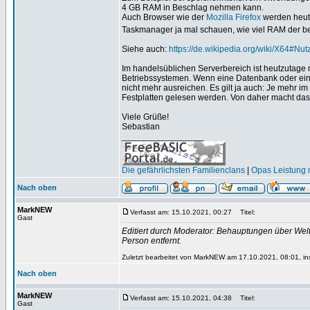
4 GB RAM in Beschlag nehmen kann.
Auch Browser wie der
Mozilla Firefox
werden heute 
Taskmanager ja mal schauen, wie viel RAM der be
Siehe auch:
https://de.wikipedia.org/wiki/X64#Nu
Im handelsüblichen Serverbereich ist heutzutage mi
Betriebssystemen. Wenn eine Datenbank oder ein 
nicht mehr ausreichen. Es gilt ja auch: Je meh
Festplatten gelesen werden. Von daher macht das
Viele Grüße!
Sebastian
_________________
Die gefährlichsten Familienclans
|
Opas Leistung m
Nach oben
MarkNEW
Verfasst am: 15.10.2021, 00:27
Titel:
Gast
Editiert durch Moderator: Behauptungen über Weltk
Person entfernt.
Zuletzt bearbeitet von MarkNEW am 17.10.2021, 08:01, in
Nach oben
MarkNEW
Verfasst am: 15.10.2021, 04:38
Titel:
Gast