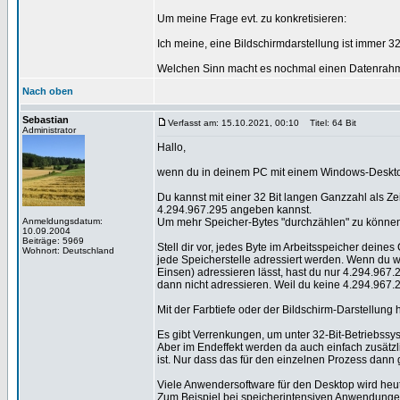
Um meine Frage evt. zu konkretisieren:
Ich meine, eine Bildschirmdarstellung ist immer 32
Welchen Sinn macht es nochmal einen Datenrahme
Nach oben
Sebastian
Verfasst am: 15.10.2021, 00:10
Titel: 64 Bit
Administrator
Hallo,
wenn du in deinem PC mit einem Windows-Desktop-B
Du kannst mit einer 32 Bit langen Ganzzahl als Ze
4.294.967.295 angeben kannst.
Anmeldungsdatum:
Um mehr Speicher-Bytes "durchzählen" zu können
10.09.2004
Beiträge: 5969
Stell dir vor, jedes Byte im Arbeitsspeicher dei
Wohnort: Deutschland
jede Speicherstelle adressiert werden. Wenn du w
Einsen) adressieren lässt, hast du nur 4.294.967
dann nicht adressieren. Weil du keine 4.294.967.
Mit der Farbtiefe oder der Bildschirm-Darstellung 
Es gibt Verrenkungen, um unter 32-Bit-Betriebs
Aber im Endeffekt werden da auch einfach zusätz
ist. Nur dass das für den einzelnen Prozess dann gg
Viele Anwendersoftware für den Desktop wird heutz
Zum Beispiel bei speicherintensiven Anwendung