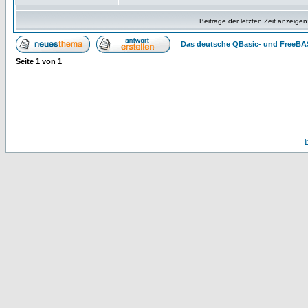
Beiträge der letzten Zeit anzeigen
Das deutsche QBasic- und FreeBA
Seite
1
von
1
I