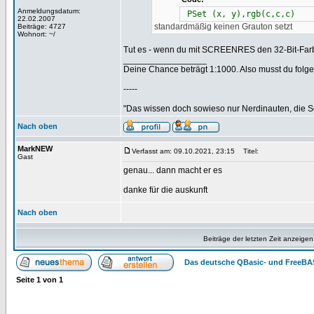
Anmeldungsdatum:
PSet (x, y),rgb(c,c,c)
22.02.2007
standardmäßig keinen Grauton setzt
Beiträge: 4727
Wohnort: ~/
Tut es - wenn du mit SCREENRES den 32-Bit-Farb
_________________
Deine Chance beträgt 1:1000. Also musst du folgen
-----
"Das wissen doch sowieso nur Nerdinauten, die Sc
Nach oben
MarkNEW
Verfasst am: 09.10.2021, 23:15
Titel:
Gast
genau... dann macht er es
danke für die auskunft
Nach oben
Beiträge der letzten Zeit anzeigen
Das deutsche QBasic- und FreeBA
Seite
1
von
1