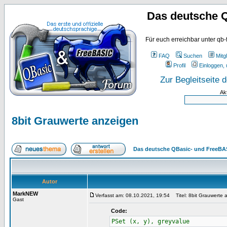
Das deutsche 
Für euch erreichbar unter qb-
FAQ
Suchen
Mitgl
Profil
Einloggen, 
Zur Begleitseite
Ak
8bit Grauwerte anzeigen
Das deutsche QBasic- und FreeBA
Autor
MarkNEW
Verfasst am: 08.10.2021, 19:54
Titel: 8bit Grauwerte 
Gast
Code:
PSet (x, y), greyvalue