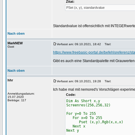
Zitat:
PSet (x, y), standardvalue
Standardvalue ist offensichtlich mit INTEGERwerte
Nach oben
MarkNEW
Verfasst am: 09.10.2021, 18:42
Titel:
Gast
https://www.freebasic-portal.de/befehlsreferenz/s
Gibt es auch eine Standardpalette mit Grauwerten
Nach oben
hhr
Verfasst am: 09.10.2021, 19:28
Titel:
Ich habe mal mit nemored's Vorschlägen experimen
Anmeldungsdatum:
Code:
15.07.2020
Beiträge: 117
Dim As Short x,y
Screenres(256,256,32)
For y=0 To 255
For x=0 To 255
Pset (x,y),Rgb(x,x,x)
Next x
Next y