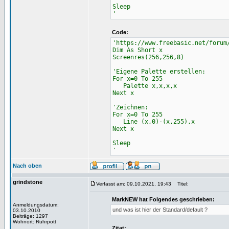
Sleep
'
Code:
'https://www.freebasic.net/forum
Dim As Short x
Screenres(256,256,8)
'Eigene Palette erstellen:
For x=0 To 255
Palette x,x,x,x
Next x
'Zeichnen:
For x=0 To 255
Line (x,0)-(x,255),x
Next x
Sleep
'
Nach oben
grindstone
Verfasst am: 09.10.2021, 19:43
Titel:
MarkNEW hat Folgendes geschrieben:
Anmeldungsdatum:
und was ist hier der Standard/default ?
03.10.2010
Beiträge: 1297
Wohnort: Ruhrpott
Zitat: