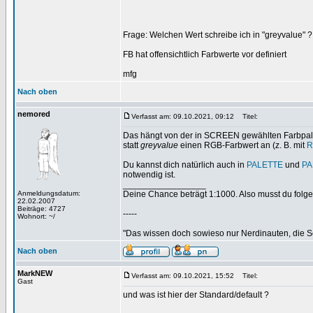
Frage: Welchen Wert schreibe ich in "greyvalue" ?
FB hat offensichtlich Farbwerte vor definiert
mfg
Nach oben
nemored
Verfasst am: 09.10.2021, 09:12
Titel:
Das hängt von der in SCREEN gewählten Farbpale
statt
greyvalue
einen RGB-Farbwert an (z. B. mit
R
Du kannst dich natürlich auch in
PALETTE
und
PA
notwendig ist.
_________________
Anmeldungsdatum:
Deine Chance beträgt 1:1000. Also musst du folgen
22.02.2007
Beiträge: 4727
-----
Wohnort: ~/
"Das wissen doch sowieso nur Nerdinauten, die Sc
Nach oben
MarkNEW
Verfasst am: 09.10.2021, 15:52
Titel:
Gast
und was ist hier der Standard/default ?