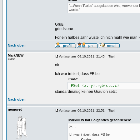
"...Wenn 'Farbe' ausgelassen wird, verwendet
wurde."
Gruß
grindstone
_________________
For ein halbes Jahr wuste ich nich mahl wie man Pr
Nach oben
MarkNEW
Verfasst am: 09.10.2021, 21:45
Titel:
Gast
ok ...
Ich war irritiert, dass FB bei
Code:
PSet (x, y),rgb(c,c,c)
standardmäßig keinen Grauton setzt
Nach oben
nemored
Verfasst am: 09.10.2021, 22:51
Titel:
MarkNEW hat Folgendes geschrieben:
ok ...
Ich war irritiert, dass FB bei
Code: