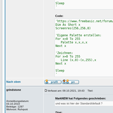
Sleep
'
Code:
'https://www.freebasic.net/forum
Dim As Short x
Screenres(256,256,8)
'Eigene Palette erstellen:
For x=0 To 255
Palette x,x,x,x
Next x
'Zeichnen:
For x=0 To 255
Line (x,0)-(x,255),x
Next x
Sleep
'
Nach oben
grindstone
Verfasst am: 09.10.2021, 19:43
Titel:
MarkNEW hat Folgendes geschrieben:
Anmeldungsdatum:
und was ist hier der Standard/default ?
03.10.2010
Beiträge: 1297
Wohnort: Ruhrpott
Zitat: