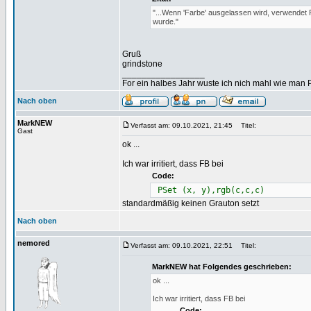
"...Wenn 'Farbe' ausgelassen wird, verwendet
wurde."
Gruß
grindstone
_________________
For ein halbes Jahr wuste ich nich mahl wie man Pr
Nach oben
MarkNEW
Verfasst am: 09.10.2021, 21:45
Titel:
Gast
ok ...
Ich war irritiert, dass FB bei
Code:
PSet (x, y),rgb(c,c,c)
standardmäßig keinen Grauton setzt
Nach oben
nemored
Verfasst am: 09.10.2021, 22:51
Titel:
MarkNEW hat Folgendes geschrieben:
ok ...
Ich war irritiert, dass FB bei
Code: