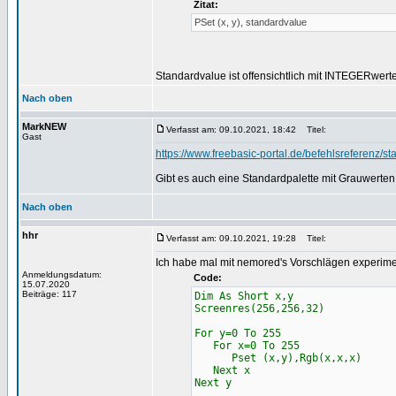
Zitat:
PSet (x, y), standardvalue
Standardvalue ist offensichtlich mit INTEGERwerte
Nach oben
MarkNEW
Verfasst am: 09.10.2021, 18:42
Titel:
Gast
https://www.freebasic-portal.de/befehlsreferenz/s
Gibt es auch eine Standardpalette mit Grauwerten
Nach oben
hhr
Verfasst am: 09.10.2021, 19:28
Titel:
Ich habe mal mit nemored's Vorschlägen experimen
Anmeldungsdatum:
Code:
15.07.2020
Beiträge: 117
Dim As Short x,y
Screenres(256,256,32)
For y=0 To 255
For x=0 To 255
Pset (x,y),Rgb(x,x,x)
Next x
Next y