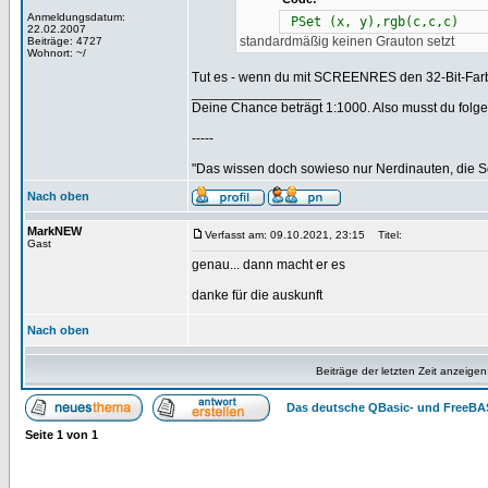
Anmeldungsdatum:
PSet (x, y),rgb(c,c,c)
22.02.2007
standardmäßig keinen Grauton setzt
Beiträge: 4727
Wohnort: ~/
Tut es - wenn du mit SCREENRES den 32-Bit-Farb
_________________
Deine Chance beträgt 1:1000. Also musst du folgen
-----
"Das wissen doch sowieso nur Nerdinauten, die Sc
Nach oben
MarkNEW
Verfasst am: 09.10.2021, 23:15
Titel:
Gast
genau... dann macht er es
danke für die auskunft
Nach oben
Beiträge der letzten Zeit anzeigen
Das deutsche QBasic- und FreeBA
Seite
1
von
1