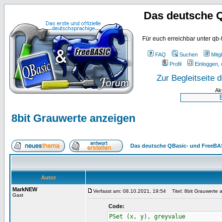
Das deutsche 
Für euch erreichbar unter qb-
FAQ
Suchen
Mitgl
Profil
Einloggen, 
Zur Begleitseite
Ak
8bit Grauwerte anzeigen
Das deutsche QBasic- und FreeBA
Autor
MarkNEW
Verfasst am: 08.10.2021, 19:54
Titel: 8bit Grauwerte 
Gast
Code:
PSet (x, y), greyvalue