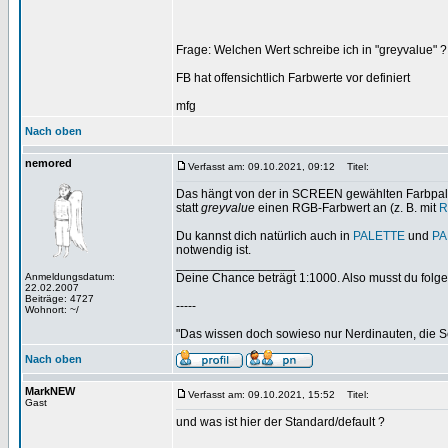
Frage: Welchen Wert schreibe ich in "greyvalue" ?
FB hat offensichtlich Farbwerte vor definiert
mfg
Nach oben
nemored
Verfasst am: 09.10.2021, 09:12
Titel:
Das hängt von der in SCREEN gewählten Farbpale
statt
greyvalue
einen RGB-Farbwert an (z. B. mit
R
Du kannst dich natürlich auch in
PALETTE
und
PA
notwendig ist.
_________________
Anmeldungsdatum:
Deine Chance beträgt 1:1000. Also musst du folgen
22.02.2007
Beiträge: 4727
-----
Wohnort: ~/
"Das wissen doch sowieso nur Nerdinauten, die Sc
Nach oben
MarkNEW
Verfasst am: 09.10.2021, 15:52
Titel:
Gast
und was ist hier der Standard/default ?