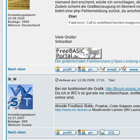
niemand dort erscheint, würde ich vorschlagen, d
Zudem scheint die Grafikerzeugung im Moment nicht
liefert eine php-Fehlermeldung zurück, da ansche
Anmeldungsdatum:
Zitat:
10.09.2004
Beiträge: 5969
Fatal error: Call to undefined function imagecr
Wohnort: Deutschland
Viele Grüße!
Sebastian
_________________
Die gefährlichsten Familienclans
|
Opas Leistung m
Nach oben
St_W
Verfasst am: 12.09.2009, 17:01
Titel:
Bei mir funktioniert die Grafik:
http://forum.qbasic.a
Da ich in IRC's so gut wie nie vorbeischaue, woll
online sind.
_________________
Aktuelle FreeBasic Builds, Projekte, Code-Snippets unt
http://www.mv-lacken.at
Musikverein Lacken (MV Lacke
Anmeldungsdatum:
22.07.2007
Beiträge: 959
Wohnort: Austria
Nach oben