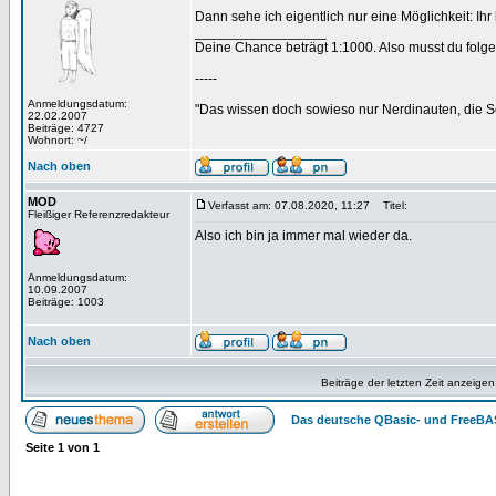
Dann sehe ich eigentlich nur eine Möglichkeit: Ih
_________________
Deine Chance beträgt 1:1000. Also musst du folgen
-----
Anmeldungsdatum:
"Das wissen doch sowieso nur Nerdinauten, die Sc
22.02.2007
Beiträge: 4727
Wohnort: ~/
Nach oben
MOD
Verfasst am: 07.08.2020, 11:27
Titel:
Fleißiger Referenzredakteur
Also ich bin ja immer mal wieder da.
Anmeldungsdatum:
10.09.2007
Beiträge: 1003
Nach oben
Beiträge der letzten Zeit anzeigen
Das deutsche QBasic- und FreeBA
Seite
1
von
1