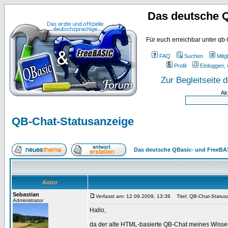
Das deutsche 
Für euch erreichbar unter qb-
FAQ
Suchen
Mitgl
Profil
Einloggen, 
Zur Begleitseite
Ak
QB-Chat-Statusanzeige
Das deutsche QBasic- und FreeBA
Autor
Sebastian
Verfasst am: 12.09.2009, 13:38
Titel: QB-Chat-Status
Administrator
Hallo,
da der alte HTML-basierte QB-Chat meines Wissen