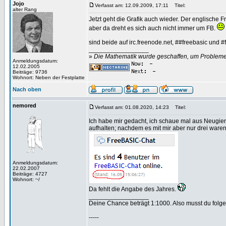
Jojo
Verfasst am: 12.09.2009, 17:11
Titel:
alter Rang
Jetzt geht die Grafik auch wieder. Der englische 
aber da dreht es sich auch nicht immer um FB.
sind beide auf irc.freenode.net, ##freebasic und #
_________________
»
Die Mathematik wurde geschaffen, um Probleme z
Anmeldungsdatum:
12.02.2005
Beiträge: 9736
Wohnort: Neben der Festplatte
Nach oben
nemored
Verfasst am: 01.08.2020, 14:23
Titel:
Ich habe mir gedacht, ich schaue mal aus Neugier
aufhalten; nachdem es mit mir aber nur drei waren 
Anmeldungsdatum:
22.02.2007
Beiträge: 4727
Wohnort: ~/
Da fehlt die Angabe des Jahres.
_________________
Deine Chance beträgt 1:1000. Also musst du folgen
-----