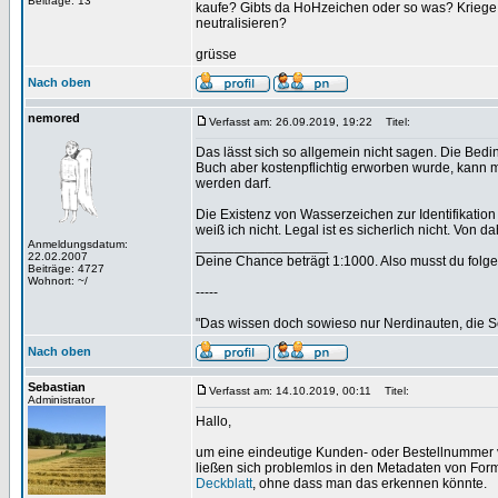
Beiträge: 13
kaufe? Gibts da HoHzeichen oder so was? Kriege 
neutralisieren?
grüsse
Nach oben
nemored
Verfasst am: 26.09.2019, 19:22
Titel:
Das lässt sich so allgemein nicht sagen. Die Bedi
Buch aber kostenpflichtig erworben wurde, kann m
werden darf.
Die Existenz von Wasserzeichen zur Identifikation
weiß ich nicht. Legal ist es sicherlich nicht. Von 
Anmeldungsdatum:
_________________
22.02.2007
Deine Chance beträgt 1:1000. Also musst du folgen
Beiträge: 4727
Wohnort: ~/
-----
"Das wissen doch sowieso nur Nerdinauten, die Sc
Nach oben
Sebastian
Verfasst am: 14.10.2019, 00:11
Titel:
Administrator
Hallo,
um eine eindeutige Kunden- oder Bestellnummer ve
ließen sich problemlos in den Metadaten von For
Deckblatt
, ohne dass man das erkennen könnte.