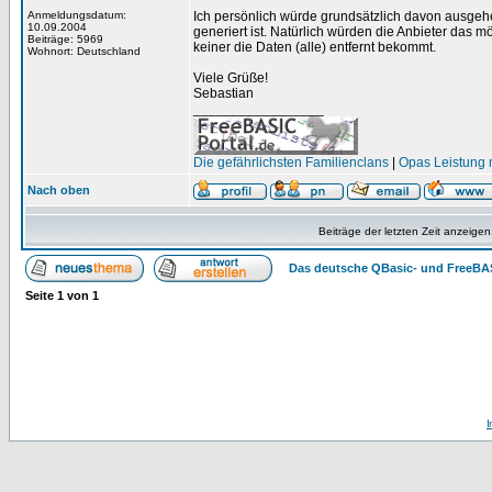
Anmeldungsdatum:
Ich persönlich würde grundsätzlich davon ausge
10.09.2004
generiert ist. Natürlich würden die Anbieter das m
Beiträge: 5969
keiner die Daten (alle) entfernt bekommt.
Wohnort: Deutschland
Viele Grüße!
Sebastian
_________________
Die gefährlichsten Familienclans
|
Opas Leistung m
Nach oben
Beiträge der letzten Zeit anzeigen
Das deutsche QBasic- und FreeBA
Seite
1
von
1
I