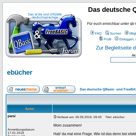
Das deutsche 
Für euch erreichbar unter qb-
FAQ
Suchen
Mitgl
Profil
Einloggen, 
Zur Begleitseite
Ak
ebücher
Das deutsche QBasic- und FreeBA
Autor
parsi
Verfasst am: 26.09.2019, 09:45
Titel: ebücher
Moin zusammen!
Anmeldungsdatum:
17.01.2019
Hab' da mal eine Frage. Wie ist das denn bei ele