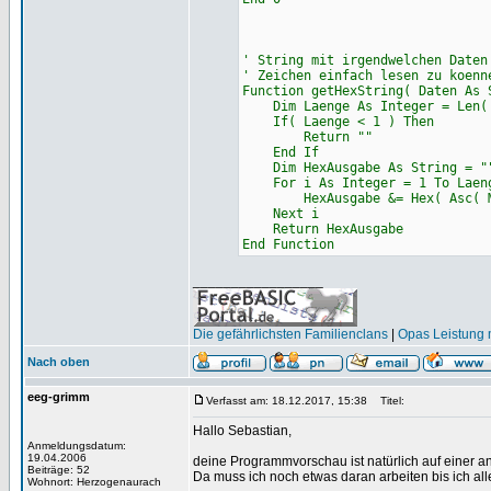
' String mit irgendwelchen Daten
' Zeichen einfach lesen zu koenn
Function getHexString( Daten As 
Dim Laenge As Integer = Len( 
If( Laenge < 1 ) Then
Return ""
End If
Dim HexAusgabe As String = "
For i As Integer = 1 To Laen
HexAusgabe &= Hex( Asc( Mid(
Next i
Return HexAusgabe
End Function
_________________
Die gefährlichsten Familienclans
|
Opas Leistung m
Nach oben
eeg-grimm
Verfasst am: 18.12.2017, 15:38
Titel:
Hallo Sebastian,
Anmeldungsdatum:
19.04.2006
deine Programmvorschau ist natürlich auf einer
Beiträge: 52
Da muss ich noch etwas daran arbeiten bis ich a
Wohnort: Herzogenaurach