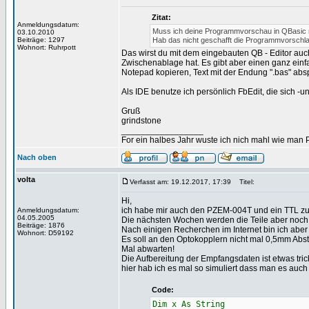
Zitat:
Anmeldungsdatum:
Muss ich deine Programmvorschau in QBasic mi
03.10.2010
Beiträge: 1297
Hab das nicht geschafft die Programmvorschla
Wohnort: Ruhrpott
Das wirst du mit dem eingebauten QB - Editor auch
Zwischenablage hat. Es gibt aber einen ganz ein
Notepad kopieren, Text mit der Endung ".bas" abs
Als IDE benutze ich persönlich FbEdit, die sich -u
Gruß
grindstone
_________________
For ein halbes Jahr wuste ich nich mahl wie man Pr
Nach oben
volta
Verfasst am: 19.12.2017, 17:39
Titel:
Hi,
ich habe mir auch den PZEM-004T und ein TTL zu 
Anmeldungsdatum:
04.05.2005
Die nächsten Wochen werden die Teile aber noch
Beiträge: 1876
Nach einigen Recherchen im Internet bin ich aber ve
Wohnort: D59192
Es soll an den Optokopplern nicht mal 0,5mm Abs
Mal abwarten!
Die Aufbereitung der Empfangsdaten ist etwas trick
hier hab ich es mal so simuliert dass man es auch
Code:
Dim x As String