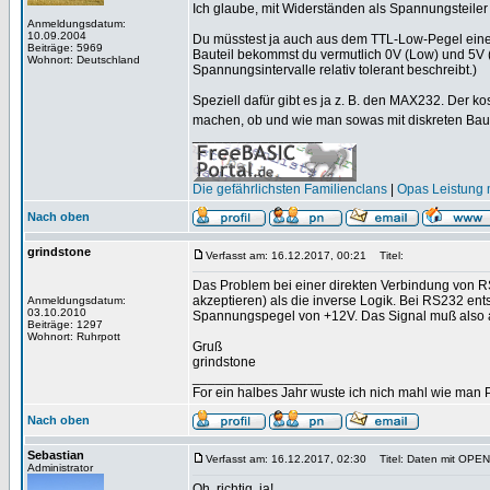
Ich glaube, mit Widerständen als Spannungsteiler 
Anmeldungsdatum:
10.09.2004
Du müsstest ja auch aus dem TTL-Low-Pegel eine
Beiträge: 5969
Bauteil bekommst du vermutlich 0V (Low) und 5V 
Wohnort: Deutschland
Spannungsintervalle relativ tolerant beschreibt.)
Speziell dafür gibt es ja z. B. den MAX232. Der 
machen, ob und wie man sowas mit diskreten Ba
_________________
Die gefährlichsten Familienclans
|
Opas Leistung m
Nach oben
grindstone
Verfasst am: 16.12.2017, 00:21
Titel:
Das Problem bei einer direkten Verbindung von R
akzeptieren) als die inverse Logik. Bei RS232 en
Anmeldungsdatum:
03.10.2010
Spannungspegel von +12V. Das Signal muß also auf
Beiträge: 1297
Wohnort: Ruhrpott
Gruß
grindstone
_________________
For ein halbes Jahr wuste ich nich mahl wie man Pr
Nach oben
Sebastian
Verfasst am: 16.12.2017, 02:30
Titel: Daten mit OPE
Administrator
Oh, richtig, ja!