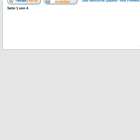
Das deutsche QBasic- und FreeBA
Seite
1
von
4