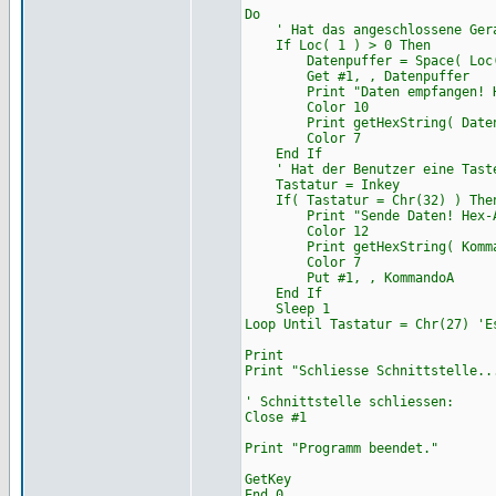
Do
' Hat das angeschlossene Gerae
If Loc( 1 ) > 0 Then
Datenpuffer = Space( Loc(
Get #1, , Datenpuffer
Print "Daten empfangen! He
Color 10
Print getHexString( Datenp
Color 7
End If
' Hat der Benutzer eine Taste
Tastatur = Inkey
If( Tastatur = Chr(32) ) Then
Print "Sende Daten! Hex-An
Color 12
Print getHexString( Komma
Color 7
Put #1, , KommandoA
End If
Sleep 1
Loop Until Tastatur = Chr(27) 'E
Print
Print "Schliesse Schnittstelle..
' Schnittstelle schliessen:
Close #1
Print "Programm beendet."
GetKey
End 0