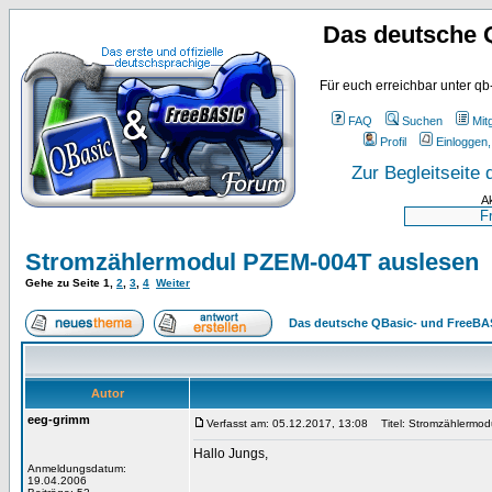
Das deutsche 
Für euch erreichbar unter qb
FAQ
Suchen
Mitg
Profil
Einloggen,
Zur Begleitseite
Ak
Stromzählermodul PZEM-004T auslesen
Gehe zu Seite
1
,
2
,
3
,
4
Weiter
Das deutsche QBasic- und FreeBA
Autor
eeg-grimm
Verfasst am: 05.12.2017, 13:08
Titel: Stromzählermod
Hallo Jungs,
Anmeldungsdatum:
19.04.2006