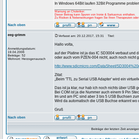
In Windows 64Bit laufen 32Bit Programme proble
_________________
Warnung an Choleriker:
Dieser Beitrag kann Spuren von Ironie & Sarkasmus enthalten.
Zu Risiken & Nebenwirkungen fragen Sie Ihren Therapeuten oder
Nach oben
eeg-grimm
Verfasst am: 20.12.2017, 15:31
Titel:
Hallo volta,
Anmeldungsdatum:
19.04.2006
auf der Platine ist ja das IC SD3004 verbaut und
Beiträge: 52
oder auch vom PZEN-004 nicht, auch noch nicht 
Wohnort: Herzogenaurach
http://www.sdicmicro.com/DataSheet/SD3004%20
Zitat:
„Beim 'TTL zu Serial USB Adapter' wird ein virtue
Das ist ja klar, nur hab ich noch nichts über US
Bei COM ist ja die Nummer auch einem 9 Pin Stec
Im und am PC sind aber 3 bis 5 USB Buchsen zum
Wird da automatisch die USB Buchse erkannt wo 
Gruß
Nach oben
Beiträge der letzten Zeit anzeige