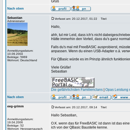
Gruß
Nach oben
Sebastian
Verfasst am: 20.12.2017, 01:22
Titel:
Administrator
Hallo,
ahh, tut mir Leid, dass ich's nicht dabeigeschri
Hätte immerhin den Vorteil, dass du's ganz norm
Falls du's mal mit FreeBASIC ausprobierst, müss
Anmeldungsdatum:
anpassen. Wenn du einen USB-Adapter o.ä. verw
10.09.2004
Beiträge: 5969
Für QBasic würde es im Prinzip ähnlich funktioni
Wohnort: Deutschland
Viele Grüße!
Sebastian
_________________
Die gefährlichsten Familienclans
|
Opas Leistung m
Nach oben
eeg-grimm
Verfasst am: 20.12.2017, 09:14
Titel:
Hallo Sebastian,
Anmeldungsdatum:
19.04.2006
O.K. wenn das für FreeBASIC ist dann ist das eine
Beiträge: 52
ich von der QBasic Baustelle kenne.
Wohnort: Herzogenaurach