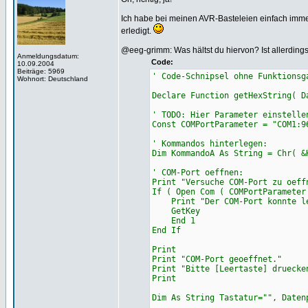
Ich habe bei meinen AVR-Basteleien einfach im
erledigt.
@eeg-grimm: Was hältst du hiervon? Ist allerdings
Anmeldungsdatum:
Code:
10.09.2004
Beiträge: 5969
' Code-Schnipsel ohne Funktionsg
Wohnort: Deutschland
Declare Function getHexString( D
' TODO: Hier Parameter einstelle
Const COMPortParameter = "COM1:9
' Kommandos hinterlegen:
Dim KommandoA As String = Chr( &
' COM-Port oeffnen:
Print "Versuche COM-Port zu oeff
If ( Open Com ( COMPortParameter
Print "Der COM-Port konnte lei
GetKey
End 1
End If
Print
Print "COM-Port geoeffnet."
Print "Bitte [Leertaste] druecke
Print
Dim As String Tastatur="", Daten