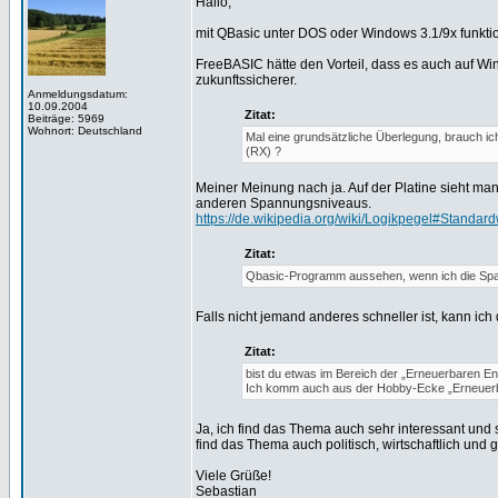
Hallo,
mit QBasic unter DOS oder Windows 3.1/9x funktio
FreeBASIC hätte den Vorteil, dass es auch auf W
zukunftssicherer.
Anmeldungsdatum:
10.09.2004
Zitat:
Beiträge: 5969
Wohnort: Deutschland
Mal eine grundsätzliche Überlegung, brauch i
(RX) ?
Meiner Meinung nach ja. Auf der Platine sieht man
anderen Spannungsniveaus.
https://de.wikipedia.org/wiki/Logikpegel#Standar
Zitat:
Qbasic-Programm aussehen, wenn ich die Spa
Falls nicht jemand anderes schneller ist, kann ic
Zitat:
bist du etwas im Bereich der „Erneuerbaren Ene
Ich komm auch aus der Hobby-Ecke „Erneuerb
Ja, ich find das Thema auch sehr interessant und
find das Thema auch politisch, wirtschaftlich und g
Viele Grüße!
Sebastian