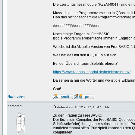
Die Leistungsmessmodule (PZEM-004T) sind einget
Muss ich deine Programmvorschau in QBasic mit H
Hab das nicht geschafft die Programmvorschlag i
######################
Noch einige Fragen zu FreeBASIC.
Ist die Programmieroberfläche immer in Englisch g
Welche ist die Aktuelle Version von FreeBASIC, 
Was hat das mit den IDE, IDEs auf sich.
Bei der Übersicht zum „Befehlsreferenz“
https://www.freebasic-portal.de/befehlsreferenz/
Da sehen ja nur die Wörter und wo ist die Erklär
Gruß
Nach oben
nemored
Verfasst am: 18.12.2017, 18:47
Titel:
Zu den Fragen zu FreeBASIC:
Der fbc ist ein Compiler, der FreeBASIC-Quellcod
Schlüsselwörter), bringt aber selbst noch keine P
zunächst einmal offen. Prinzipiell kannst du den 
compilieren.