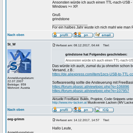
Ansonsten würde ich auch einen TTL-nach-USB - Wa
Windows >= XP.
Gruß
grindstone
_________________
For ein halbes Jahr wuste ich nich mahl wie man Pr
Nach oben
St_W
Verfasst am: 08.12.2017, 04:44
Titel:
grindstone hat Folgendes geschrieben:
Ansonsten würde ich auch einen TTL-nach-USB 
Das würde ich auch, zumal du ja ohnehin schon be
Versand, z.B.:
https://de.aliexpress.com/item/1pcs-USB-to-TT
Anmeldungsdatum:
22.07.2007
Softwareseitig sollte die Ansteuerung mit FreeBa
Beiträge: 959
https://forum.qbasic.at/viewtopic.php?p=106896
Wohnort: Austria
https://forum.qbasic.at/viewtopic.php?p=107957
_________________
Aktuelle FreeBasic Builds, Projekte, Code-Snippets unt
http://www.mv-lacken.at
Musikverein Lacken (MV Lacke
Nach oben
eeg-grimm
Verfasst am: 14.12.2017, 14:57
Titel:
Hallo Leute,
Anmeldungsdatum: