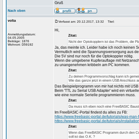
Gruß
Nach oben
volta
Verfasst am: 20.12.2017, 13:32
Titel:
Hi,
Anmeldungsdatum:
Zitat:
04.05.2005
Beiträge: 1876
Nicht der Optokopplern ist das Problem, die Pl
Wohnort: D59192
Ja, das meinte ich. Leider habe ich noch keinen
Vermutlich wird die Spannungsversorgung aus d
Die 5V sind nur noch für die Optokoppler nötig.
Wenn die umgebene Kupferauflage mit Netzanschlu
zu unangenehmen kribbeln am PC kommen.
Zitat:
Zu deinen Programmvorschlag kann ich gemeind
Wie das ganze jetzt in einem USB Anschluss a
Das Beispielprogramm von mir hat nichts mit USB 
Beim 'TTL zu Serial USB Adapter' wird ein virtuel
wie eine normale Serielle programmieren muss.
Zitat:
Da muss ich eben noch eine FreeBASIC Bauste
Im FreeBASIC-Portal findest du alles zu FB:
https://www.freebasic-portal.de/tutorials/was-man-
https://www.freebasic-portal.de/tutorials/installati
Zitat:
Wenn das FreeBASIC Programm durch den Compu
soll ist das O.K. ?