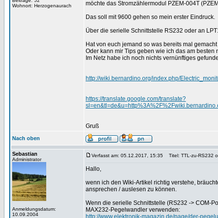
Beiträge: 52
möchte das Stromzählermodul PZEM-004T (PZEM-00
Wohnort: Herzogenaurach
Das soll mit 9600 gehen so mein erster Eindruck.
Über die serielle Schnittstelle RS232 oder an LPT
Hat von euch jemand so was bereits mal gemacht
Oder kann mir Tips geben wie ich das am besten
Im Netz habe ich noch nichts vernünftiges gefunde
http://wiki.bernardino.org/index.php/Electric_
https://translate.google.com/translate?
sl=en&tl=de&u=http%3A%2F%2Fwiki.bernardino
Gruß
Nach oben
Sebastian
Verfasst am: 05.12.2017, 15:35
Titel: TTL-zu-RS232 
Administrator
Hallo,
wenn ich den Wiki-Artikel richtig verstehe, bräuc
ansprechen / auslesen zu können.
Wenn die serielle Schnittstelle (RS232 -> COM-Po
Anmeldungsdatum:
MAX232-Pegelwandler verwenden:
10.09.2004
http://www.elektronik-magazin.de/page/der-pege