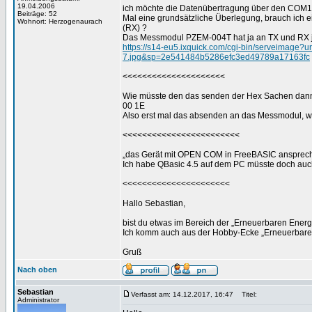
19.04.2006
ich möchte die Datenübertragung über den COM
Beiträge: 52
Mal eine grundsätzliche Überlegung, brauch ich
Wohnort: Herzogenaurach
(RX) ?
Das Messmodul PZEM-004T hat ja an TX und RX je
https://s14-eu5.ixquick.com/cgi-bin/serveim
7.jpg&sp=2e541484b5286efc3ed49789a17163fc
<<<<<<<<<<<<<<<<<<<<<
Wie müsste den das senden der Hex Sachen dann
00 1E
Also erst mal das absenden an das Messmodul, w
<<<<<<<<<<<<<<<<<<<<<<<<
„das Gerät mit OPEN COM in FreeBASIC ansprec
Ich habe QBasic 4.5 auf dem PC müsste doch auc
<<<<<<<<<<<<<<<<<<<<<<
Hallo Sebastian,
bist du etwas im Bereich der „Erneuerbaren Energi
Ich komm auch aus der Hobby-Ecke „Erneuerbaren
Gruß
Nach oben
Sebastian
Verfasst am: 14.12.2017, 16:47
Titel:
Administrator