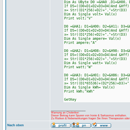
Dim As UByte D0 =&HA0 ,D1=&H00, 
If D5=((D0+D1+D2+D3+D4)And &Hff)
x= Str((D1*256)+D2)+"."+Str(D3)
Dim As Single volt= Val(x)
Print volt;"V"
D0 =&HA1: D1=&H00: D2=&H11: D3=&
If D5=((D0+D1+D2+D3+D4)And &Hff)
x= Str((D1*256)+D2)+"."+Str(D3)
Dim As Single ampere= Val(x)
Print ampere;"A"
D0 =&HA2: D1=&H08: D2=&H98: D3=&
If D5=((D0+D1+D2+D3+D4)And &Hff)
x= Str((D1*256)+D2)+"."+Str(D3)
Dim As Single watt= Val(x)
Print watt;"W"
D0 =&HA3: D1=&H01: D2=&H86: D3=&
If D5=((D0+D1+D2+D3+D4)And &Hff)
x= Str((D1*65536)+(D2*256)+D3)+"
Dim As Single kWh= Val(x)
Print kWh;"kWh"
GetKey
_________________
Warnung an Choleriker:
Dieser Beitrag kann Spuren von Ironie & Sarkasmus enthalten.
Zu Risiken & Nebenwirkungen fragen Sie Ihren Therapeuten oder
Nach oben