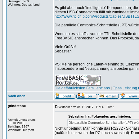
Beiträge: 5969
Wohnort: Deutschland
Es gibt aber auch "intelligente" Komponenten, di
diesen USB-Connectoren fällt mir zumindest immer
http://www.ftdichip.com/Products/Cables/USBTTLS
Die parallele Centronics-Schnittstelle (LPT) würde
Wenn du es schaffst, von der TTL-Schnittstelle 
FreeBASIC ansprechen können. Das Protokoll, das
Viele Grüße!
Sebastian
PS: Meine persönliche Laien-Meinung zu Elektroni
Insbesondere mit Netzspannung am besten gar nich
_________________
Die gefährlichsten Familienclans
|
Opas Leistung m
Nach oben
grindstone
Verfasst am: 06.12.2017, 11:14
Titel:
Sebastian hat Folgendes geschrieben:
Anmeldungsdatum:
Die parallele Centronics-Schnittstelle (LPT) w
03.10.2010
Beiträge: 1297
Nicht unbedingt. Man könnte das RS232 - Signal 
Wohnort: Ruhrpott
(natürlich nur, wenn der PC noch sowas hat). Da