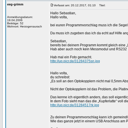
eeg-grimm
Verfasst am: 20.12.2017, 01:10
Titel:
Hallo Sebastian,
Hallo volta,
Anmeldungsdatum:
19.04.2006
Beiträge: 52
bei euren Programmvorschlag muss ich die Segel s
Wohnort: Herzogenaurach
Da muss ich zugeben das ich da echt auf Hilfe an
Sebastian,
bereits bei deinem Programm kommt gleich eine „F
Hab aber auch noch kein Messmodul und RS232
Hab mal ein Foto gemacht.
http://up.picr.de/31284375sn.jpg
Hallo volta,
du schreibst:
„Es soll an den Optokopplern nicht mal 0,5mm Abs
Nicht der Optokopplern ist das Problem, die Plat
Das kenne ich eigentlich anders, das soll eigentl
In dem Foto sieht man das die „Kupferlatte“ voll 
http://up.picr.de/31284517rk.jpg
Zu deinen Programmvorschlag kann ich gemeindlic
Wie das ganze jetzt in einem USB Anschluss am P