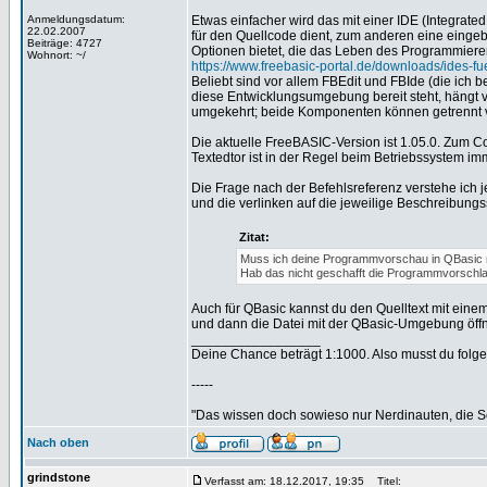
Anmeldungsdatum:
Etwas einfacher wird das mit einer IDE (Integrat
22.02.2007
für den Quellcode dient, zum anderen eine eingeb
Beiträge: 4727
Optionen bietet, die das Leben des Programmierer
Wohnort: ~/
https://www.freebasic-portal.de/downloads/ides-fue
Beliebt sind vor allem FBEdit und FBIde (die ich
diese Entwicklungsumgebung bereit steht, hängt vo
umgekehrt; beide Komponenten können getrennt 
Die aktuelle FreeBASIC-Version ist 1.05.0. Zum Co
Textedtor ist in der Regel beim Betriebssystem im
Die Frage nach der Befehlsreferenz verstehe ich j
und die verlinken auf die jeweilige Beschreibungs
Zitat:
Muss ich deine Programmvorschau in QBasic mi
Hab das nicht geschafft die Programmvorschla
Auch für QBasic kannst du den Quelltext mit einem
und dann die Datei mit der QBasic-Umgebung öff
_________________
Deine Chance beträgt 1:1000. Also musst du folgen
-----
"Das wissen doch sowieso nur Nerdinauten, die Sc
Nach oben
grindstone
Verfasst am: 18.12.2017, 19:35
Titel: