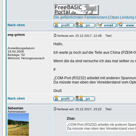
_________________
Die gefährlichsten Familienclans
|
Opas Leistung m
Nach oben
eeg-grimm
Verfasst am: 15.12.2017, 12:48
Titel:
Hallo,
Anmeldungsdatum:
19.04.2006
Ich warte ja noch auf die Teile aus China (PZEM-
Beiträge: 52
Wohnort: Herzogenaurach
Wenn die da sind versuche ich das mal selber zu 
#
„COM-Port (RS232) arbeitet mit anderen Spannu
Da müsste man eben den Vorwiderstand vom Opt
Gruß
Nach oben
Sebastian
Verfasst am: 15.12.2017, 15:22
Titel:
Administrator
Zitat:
„COM-Port (RS232) arbeitet mit anderen Spa
Da müsste man eben den Vorwiderstand vom 