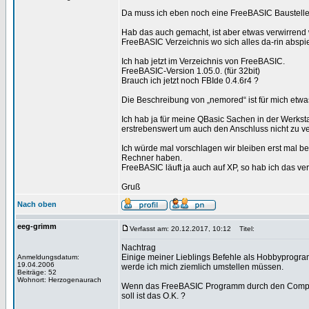
Da muss ich eben noch eine FreeBASIC Baustell
Hab das auch gemacht, ist aber etwas verwirrend
FreeBASIC Verzeichnis wo sich alles da-rin abspi
Ich hab jetzt im Verzeichnis von FreeBASIC.
FreeBASIC-Version 1.05.0. (für 32bit)
Brauch ich jetzt noch FBIde 0.4.6r4 ?
Die Beschreibung von „nemored“ ist für mich etwa
Ich hab ja für meine QBasic Sachen in der Werksta
erstrebenswert um auch den Anschluss nicht zu v
Ich würde mal vorschlagen wir bleiben erst mal 
Rechner haben.
FreeBASIC läuft ja auch auf XP, so hab ich das ve
Gruß
Nach oben
eeg-grimm
Verfasst am: 20.12.2017, 10:12
Titel:
Nachtrag
Einige meiner Lieblings Befehle als Hobbyprogr
Anmeldungsdatum:
19.04.2006
werde ich mich ziemlich umstellen müssen.
Beiträge: 52
Wohnort: Herzogenaurach
Wenn das FreeBASIC Programm durch den Computer
soll ist das O.K. ?