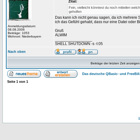
Zitat:
Fein, vielleicht könntest du noch mitteilen w
geholfen
Das kann ich nicht genau sagen, da ich mehrere S
ich das Gefühl gehabt, dass nur eine Datei oder Bib
Anmeldungsdatum:
08.08.2006
Gruß
Beiträge: 1053
ALWIM
Wohnort: Niederbayern
_________________
SHELL SHUTDOWN -s -t 05
Nach oben
Beiträge der letzten Zeit anzeigen
Das deutsche QBasic- und FreeBA
Seite
1
von
1
I