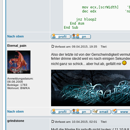
mov ecx,[scrWidth] 'bildbre
dec edx 'nächste
jnz hloop2
End Asm
End Sub
Nach oben
Eternal_pain
Verfasst am: 09.04.2015, 19:35
Titel:
Also der letzte ist von der Gerschwindigkeit verm
fehler drinne steckt weil es nach einigen Sekunden
nicht ganz so schick... aber hut ab, gefällt mir
_________________
Anmeldungsdatum:
08.08.2006
Beiträge: 1783
Wohnort: BW/KA
Nach oben
grindstone
Verfasst am: 10.04.2015, 02:01
Titel:
Muß die Maske für pshufb nicht lauten: { 11,10,9,8,