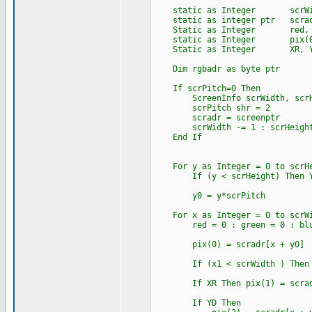
static as Integer scrWidth
static as integer ptr scra
Static as Integer red, gr
static as Integer pix(0 
Static as Integer XR, YD,
Dim rgbadr as byte ptr
If scrPitch=0 Then
ScreenInfo scrWidth, scrHei
scrPitch shr = 2
scradr = screenptr
scrWidth -= 1 : scrHeight
End If
For y as Integer = 0 to scrHe
If (y < scrHeight) Then YD=1 
y0 = y*scrPitch
For x as Integer = 0 to scrW
red = 0 : green = 0 : blue 
pix(0) = scradr[x + y0]
If (x1 < scrWidth ) Then XR=1
If XR Then pix(1) = scradr
If YD Then