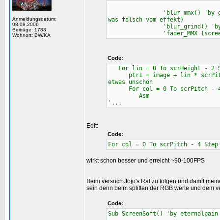
'blur_mmx() 'by grindst
Anmeldungsdatum:
was falsch vom effekt)
08.08.2006
'blur_grind() 'by g
Beiträge: 1783
'fader_MMX (screenptr)
Wohnort: BW/KA
Code:
For lin = 0 To scrHeight - 2 
ptr1 = image + lin * scrPit
etwas unschön
For col = 0 To scrPitch - 4
Asm
'...
Edit:
Code:
For col = 0 To scrPitch - 4 Step
wirkt schon besser und erreicht ~90-100FPS
Beim versuch Jojo's Rat zu folgen und damit mein
sein denn beim splitten der RGB werte und dem ver
Code:
Sub ScreenSoft() 'by eternalpain