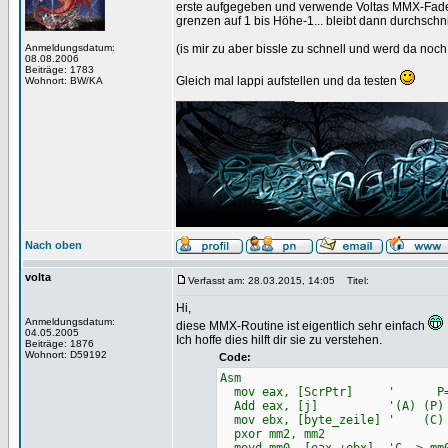
erste aufgegeben und verwende Voltas MMX-Fader,
grenzen auf 1 bis Höhe-1... bleibt dann durchschn
Anmeldungsdatum:
(is mir zu aber bissle zu schnell und werd da noch 
08.08.2006
Beiträge: 1783
Gleich mal lappi aufstellen und da testen
Wohnort: BW/KA
_________________
Nach oben
volta
Verfasst am: 28.03.2015, 14:05
Titel:
Hi,
Anmeldungsdatum:
diese MMX-Routine ist eigentlich sehr einfach
04.05.2005
Ich hoffe dies hilft dir sie zu verstehen.
Beiträge: 1876
Wohnort: D59192
Code:
Asm
mov eax, [ScrPtr] ' P=Poi
Add eax, [j] '(A) (P) 
mov ebx, [byte_zeile] ' (C)
pxor mm2, mm2