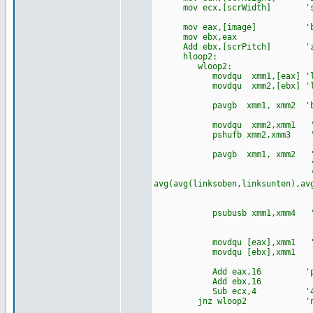
mov ecx,[scrWidth] 'spa
mov eax,[image] 'bild
mov ebx,eax
Add ebx,[scrPitch] 'zeige
hloop2: 'zeilen
wloop2: 'spalte
movdqu xmm1,[eax] 'lade 4
movdqu xmm2,[ebx] 'lade 4
pavgb xmm1, xmm2 'berechn
movdqu xmm2,xmm1 'kopiere 
pshufb xmm2,xmm3 'und verta
pavgb xmm1, xmm2 'berechne
'den gesamtdurchsc
'xmm1
avg(avg(linksoben,linksunten),a
psubusb xmm1,xmm4 'fad
movdqu [eax],xmm1 '4 ober
movdqu [ebx],xmm1 '4 unt
Add eax,16 'pointer a
Add ebx,16
Sub ecx,4 '4 Pixe
jnz wloop2 'nächst