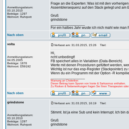
Frage an die Experten: Was ist mit den vorherige
Assemblersequenz auf den Stack gelegt und am E
Anmeldungsdatum:
03.10.2010
Beiträge: 1297
Gruß
Wohnort: Ruhrpott
grindstone
_________________
For ein halbes Jahr wuste ich nich mahl wie man Pr
Nach oben
volta
Verfasst am: 31.03.2015, 15:26
Titel:
Hi,
ncht unbedingt!
Anmeldungsdatum:
04.05.2005
FB speichert alles in Variablen (Data-Bereich).
Beiträge: 1876
Werte mit denen Prozeduren gefüttert werden, w
Wohnort: D59192
Wichtig ist nur das esp-Register (Stackpointer) zu 
Wenn du ein Programm mit der Option -R kompilier
_________________
Warnung an Choleriker:
Dieser Beitrag kann Spuren von Ironie & Sarkasmus enthalten.
Zu Risiken & Nebenwirkungen fragen Sie Ihren Therapeuten oder
Nach oben
grindstone
Verfasst am: 31.03.2015, 16:19
Titel:
Stimmt. Ist ja eine Sub und kein Interrupt. Ich bin
Anmeldungsdatum:
03.10.2010
Gruß
Beiträge: 1297
grindstone
Wohnort: Ruhrpott
_________________