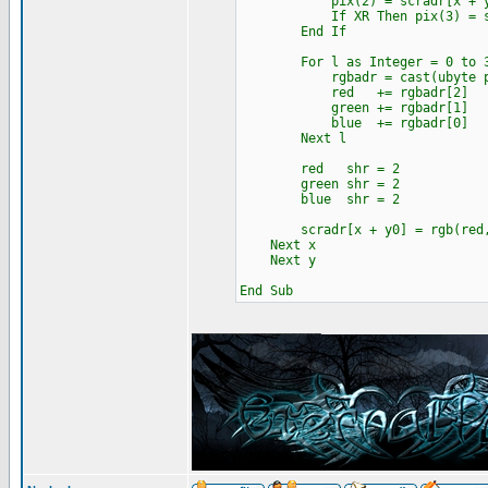
pix(2) = scradr[x + y
If XR Then pix(3) = scra
End If
For l as Integer = 0 to 
rgbadr = cast(ubyte ptr
red += rgbadr[2]
green += rgbadr[1]
blue += rgbadr[0]
Next l
red shr = 2
green shr = 2
blue shr = 2
scradr[x + y0] = rgb(red,g
Next x
Next y
End Sub
_________________