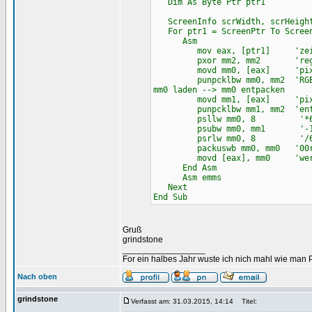
Dim As Byte Ptr ptr1
ScreenInfo scrWidth, scrHeight
For ptr1 = ScreenPtr To ScreenP
Asm
mov eax, [ptr1] 'zeilenpo
pxor mm2, mm2 'register
movd mm0, [eax] 'pixel in
punpcklbw mm0, mm2 'RGBA -> 0
mm0 laden --> mm0 entpacken
movd mm1, [eax] 'pixel in
punpcklbw mm1, mm2 'entp
psllw mm0, 8 '*6
psubw mm0, mm1 '-
psrlw mm0, 8 '/6
packuswb mm0, mm0 '00rr00gg0
movd [eax], mm0 'wert zu
End Asm
Asm emms
Next
End Sub
Gruß
grindstone
_________________
For ein halbes Jahr wuste ich nich mahl wie man Pr
Nach oben
grindstone
Verfasst am: 31.03.2015, 14:14
Titel: