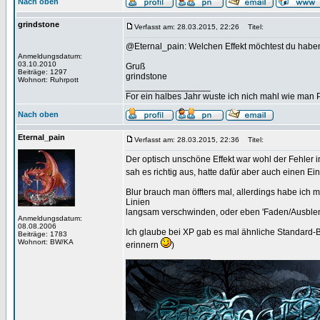
Nach oben
grindstone
Verfasst am: 28.03.2015, 22:26
Titel:
@Eternal_pain: Welchen Effekt möchtest du haben
Anmeldungsdatum:
03.10.2010
Gruß
Beiträge: 1297
grindstone
Wohnort: Ruhrpott
_________________
For ein halbes Jahr wuste ich nich mahl wie man Pr
Nach oben
Eternal_pain
Verfasst am: 28.03.2015, 22:36
Titel:
Der optisch unschöne Effekt war wohl der Fehler in
sah es richtig aus, hatte dafür aber auch einen 
Blur brauch man öffters mal, allerdings habe ich 
Linien
langsam verschwinden, oder eben 'Faden/Ausble
Anmeldungsdatum:
08.08.2006
Ich glaube bei XP gab es mal ähnliche Standard-B
Beiträge: 1783
Wohnort: BW/KA
erinnern
)
_________________