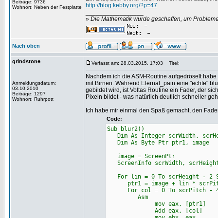
Beiträge: 9736
http://blog.kebby.org/?p=47
Wohnort: Neben der Festplatte
_________________
»
Die Mathematik wurde geschaffen, um Probleme z
Nach oben
grindstone
Verfasst am: 28.03.2015, 17:03
Titel:
Nachdem ich die ASM-Routine aufgedröselt habe (@
mit Birnen. Während Eternal_pain eine "echte" blu
Anmeldungsdatum:
03.10.2010
gebildet wird, ist Voltas Routine ein Fader, der si
Beiträge: 1297
Pixeln bildet - was natürlich deutlich schneller geh
Wohnort: Ruhrpott
Ich habe mir einmal den Spaß gemacht, den Fader
Code:
Sub blur2()
Dim As Integer scrWidth, scrHe
Dim As Byte Ptr ptr1, image
image = ScreenPtr
ScreenInfo scrWidth, scrHeight
For lin = 0 To scrHeight - 2 S
ptr1 = image + lin * scrPi
For col = 0 To scrPitch - 4
Asm
mov eax, [ptr1] 'zeilen
Add eax, [col] 'spalte
mov ebx, eax 'pointer