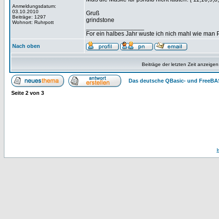
Anmeldungsdatum:
03.10.2010
Gruß
Beiträge: 1297
grindstone
Wohnort: Ruhrpott
_________________
For ein halbes Jahr wuste ich nich mahl wie man Pr
Nach oben
Beiträge der letzten Zeit anzeigen
Das deutsche QBasic- und FreeBA
Seite
2
von
3
I