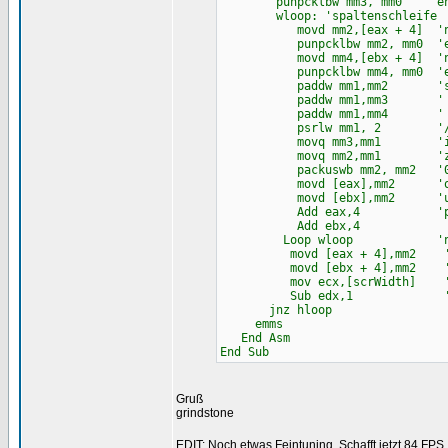
punpcklbw mm3, mm0 'ent
wloop: 'spaltenschleife
movd mm2,[eax + 4] 'nächst
punpcklbw mm2, mm0 'ent
movd mm4,[ebx + 4] 'nächst
punpcklbw mm4, mm0 'ent
paddw mm1,mm2 'summ
paddw mm1,mm3 '
paddw mm1,mm4 '
psrlw mm1, 2 '/4 --> = d
movq mm3,mm1 'in linkes u
movq mm2,mm1 'zum pack
packuswb mm2, mm2 '00rr00gg
movd [eax],mm2 'oberes l
movd [ebx],mm2 'unteres 
Add eax,4 'pointer a
Add ebx,4
Loop wloop 'nächst
movd [eax + 4],mm2 'zeilene
movd [ebx + 4],mm2 'untere
mov ecx,[scrWidth] 'bildbr
Sub edx,1 'nächs
jnz hloop
emms
End Asm
End Sub
Gruß
grindstone
EDIT: Noch etwas Feintuning. Schafft jetzt 84 FPS