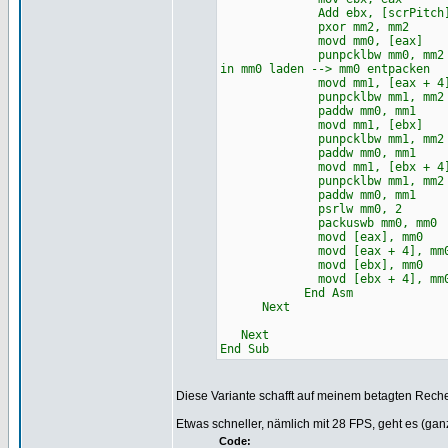
Add ebx, [scrPitch] '1 
pxor mm2, mm2 'regist
movd mm0, [eax] 'pixel 
punpcklbw mm0, mm2 'RGBA ->
in mm0 laden --> mm0 entpacken
movd mm1, [eax + 4] 'folge
punpcklbw mm1, mm2 'mm
paddw mm0, mm1 'mm1 word
movd mm1, [ebx] 'darunter
punpcklbw mm1, mm2 'mm
paddw mm0, mm1 'mm1 wo
movd mm1, [ebx + 4] 'nächs
punpcklbw mm1, mm2 'mm
paddw mm0, mm1 'mm1 wo
psrlw mm0, 2 'summe i
packuswb mm0, mm0 '00rr00g
movd [eax], mm0 'durchsch
movd [eax + 4], mm
movd [ebx], mm
movd [ebx + 4], m
End Asm
Next
Next
End Sub
Diese Variante schafft auf meinem betagten Rec
Etwas schneller, nämlich mit 28 FPS, geht es (gan
Code: