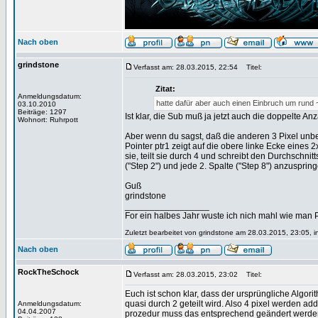
Nach oben
grindstone
Verfasst am: 28.03.2015, 22:54
Titel:
Zitat:
Anmeldungsdatum:
hatte dafür aber auch einen Einbruch um rund
03.10.2010
Beiträge: 1297
Ist klar, die Sub muß ja jetzt auch die doppelte An
Wohnort: Ruhrpott
Aber wenn du sagst, daß die anderen 3 Pixel unbe
Pointer ptr1 zeigt auf die obere linke Ecke eines
sie, teilt sie durch 4 und schreibt den Durchschnit
("Step 2") und jede 2. Spalte ("Step 8") anzuspri
Guß
grindstone
_________________
For ein halbes Jahr wuste ich nich mahl wie man Pr
Zuletzt bearbeitet von grindstone am 28.03.2015, 23:05, i
Nach oben
RockTheSchock
Verfasst am: 28.03.2015, 23:02
Titel:
Euch ist schon klar, dass der ursprüngliche Algori
quasi durch 2 geteilt wird. Also 4 pixel werden addie
Anmeldungsdatum:
04.04.2007
prozedur muss das entsprechend geändert werde