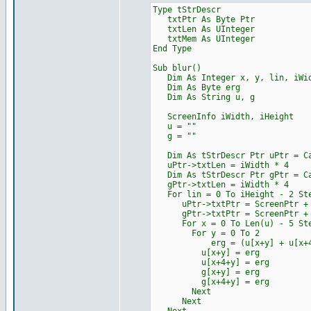
Type tStrDescr
txtPtr As Byte Ptr
txtLen As UInteger
txtMem As UInteger
End Type
Sub blur()
Dim As Integer x, y, lin, iWid
Dim As Byte erg
Dim As String u, g
ScreenInfo iWidth, iHeight
u = ""
g = ""
Dim As tStrDescr Ptr uPtr = Ca
uPtr->txtLen = iWidth * 4
Dim As tStrDescr Ptr gPtr = Ca
gPtr->txtLen = iWidth * 4
For lin = 0 To iHeight - 2 St
uPtr->txtPtr = ScreenPtr + l
gPtr->txtPtr = ScreenPtr + (l
For x = 0 To Len(u) - 5 Ste
For y = 0 To 2
erg = (u[x+y] + u[x+4+y] +
u[x+y] = erg
u[x+4+y] = erg
g[x+y] = erg
g[x+4+y] = erg
Next
Next