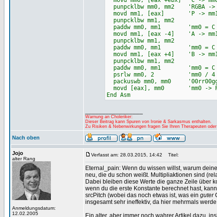
movd mm0, [eax +ebx] 'C -> mm
punpcklbw mm0, mm2 'RGBA -> 0
movd mm1, [eax] 'P -> mm
punpcklbw mm1, mm2
paddw mm0, mm1 'mm0 = C 
movd mm1, [eax -4] 'A -> mm
punpcklbw mm1, mm2
paddw mm0, mm1 'mm0 = C +
movd mm1, [eax +4] 'B -> mm
punpcklbw mm1, mm2
paddw mm0, mm1 'mm0 = C +
psrlw mm0, 2 'mm0 / 4
packuswb mm0, mm0 '00rr00gg0
movd [eax], mm0 'mm0 -> 
End Asm
_________________
Warnung an Choleriker:
Dieser Beitrag kann Spuren von Ironie & Sarkasmus enthalten.
Zu Risiken & Nebenwirkungen fragen Sie Ihren Therapeuten oder
Nach oben
Jojo
Verfasst am: 28.03.2015, 14:42
Titel:
alter Rang
Eternal_pain: Wenn du wissen willst, warum deine
neu, die du schon weißt. Multipliaktionen sind (rel
Dabei bleiben diese Werte die ganze Zeile über k
wenn du die erste Konstante berechnet hast, kanns
srcPitch (wobei das noch etwas ist, was ein
guter
C
insgesamt sehr ineffektiv, da hier mehrmals werde
Anmeldungsdatum:
12.02.2005
Ein alter, aber immer noch wahrer Artikel dazu, i