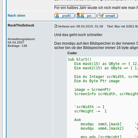
_________________
For ein halbes Jahr wuste ich nich mahl wie man Pr
Nach oben
RockTheSchock
Verfasst am: 08.04.2015, 01:36
Titel: Blur mit SSE2 B
Und das geht noch schneller.
Anmeldungsdatum:
04.04.2007
Das movdqu auf den Bildspeicher in der inneren Sc
Beiträge: 138
sicher bin ob der Bildspeicher immer 16 byte aligned
Code:
Sub blur5()
Dim mask(15) as UByte => { 12,1
Dim mask2(15) as UByte => { 1,1
Dim As Integer scrWidth, scrHe
Dim As Byte Ptr image
image = ScreenPtr
ScreenInfo scrWidth, scrHeight
'scrWidth -= 1
scrHeight -= 1
Asm
movdqu xmm3,[mask] 'unalig
movdqu xmm4,[mask2] 'da 16 b
mov edx,[scrHeight] 'zei