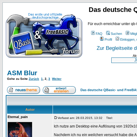
Das deutsche 
Für euch erreichbar unter qb-
FAQ
Suchen
Mitgl
Profil
Einloggen, 
Zur Begleitseite
Ak
ASM Blur
Gehe zu Seite
Zurück
1
,
2
,
3
Weiter
Das deutsche QBasic- und FreeBA
Autor
Eternal_pain
Verfasst am: 28.03.2015, 13:32
Titel:
Ich nutze am Desktop eine Auflösung von 1920x1
Nachdem ich nu ein weilchen versucht habe die AS