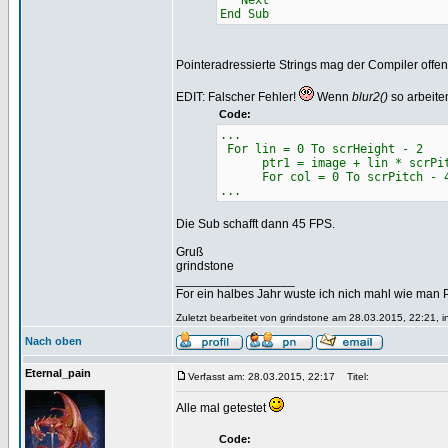
Next
End Sub
Pointeradressierte Strings mag der Compiler offe
EDIT: Falscher Fehler!
Wenn
blur2()
so arbeite
Code:
...
For lin = 0 To scrHeight - 2
ptr1 = image + lin * scrPi
For col = 0 To scrPitch - 4
...
Die Sub schafft dann 45 FPS.
Gruß
grindstone
_________________
For ein halbes Jahr wuste ich nich mahl wie man Pr
Zuletzt bearbeitet von grindstone am 28.03.2015, 22:21, i
Nach oben
Eternal_pain
Verfasst am: 28.03.2015, 22:17
Titel:
Alle mal getestet
Code: