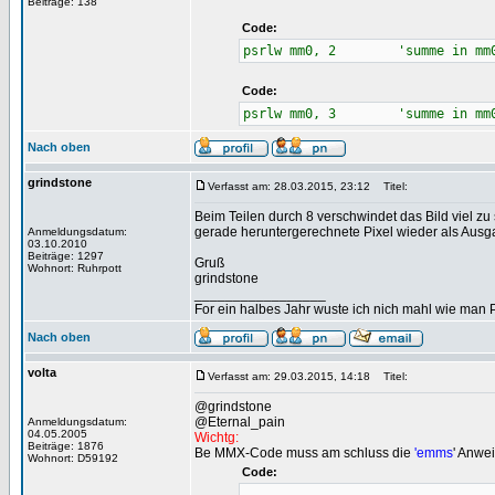
Beiträge: 138
Code:
psrlw mm0, 2 'summe in mm0 
Code:
psrlw mm0, 3 'summe in mm0 
Nach oben
grindstone
Verfasst am: 28.03.2015, 23:12
Titel:
Beim Teilen durch 8 verschwindet das Bild viel zu
gerade heruntergerechnete Pixel wieder als Aus
Anmeldungsdatum:
03.10.2010
Beiträge: 1297
Gruß
Wohnort: Ruhrpott
grindstone
_________________
For ein halbes Jahr wuste ich nich mahl wie man Pr
Nach oben
volta
Verfasst am: 29.03.2015, 14:18
Titel:
@grindstone
@Eternal_pain
Anmeldungsdatum:
04.05.2005
Wichtg:
Beiträge: 1876
Be MMX-Code muss am schluss die
'emms
' Anwei
Wohnort: D59192
Code: