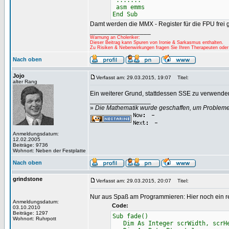
.......
asm emms
End Sub
Damt werden die MMX - Register für die FPU frei
_________________
Warnung an Choleriker:
Dieser Beitrag kann Spuren von Ironie & Sarkasmus enthalten.
Zu Risiken & Nebenwirkungen fragen Sie Ihren Therapeuten oder
Nach oben
Jojo
Verfasst am: 29.03.2015, 19:07
Titel:
alter Rang
Ein weiterer Grund, stattdessen SSE zu verwende
_________________
»
Die Mathematik wurde geschaffen, um Probleme z
Anmeldungsdatum:
12.02.2005
Beiträge: 9736
Wohnort: Neben der Festplatte
Nach oben
grindstone
Verfasst am: 29.03.2015, 20:07
Titel:
Nur aus Spaß am Programmieren: Hier noch ein r
Anmeldungsdatum:
Code:
03.10.2010
Beiträge: 1297
Sub fade()
Wohnort: Ruhrpott
Dim As Integer scrWidth, scrHe