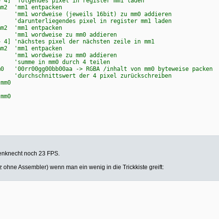
gendes pixel in register mm1 laden
mm1 entpacken
rdweise (jeweils 16bit) zu mm0 addieren
erliegendes pixel in register mm1 laden
mm1 entpacken
ordweise zu mm0 addieren
hstes pixel der nächsten zeile in mm1
mm1 entpacken
ordweise zu mm0 addieren
 in mm0 durch 4 teilen
0gg00bb00aa -> RGBA /inhalt von mm0 byteweise packen
chnittswert der 4 pixel zurückschreiben
mm0
m0
 mm0
henknecht noch 23 FPS.
z ohne Assembler) wenn man ein wenig in die Trickkiste greift: