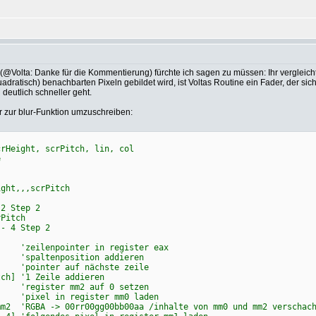
Volta: Danke für die Kommentierung) fürchte ich sagen zu müssen: Ihr vergleicht 
adratisch) benachbarten Pixeln gebildet wird, ist Voltas Routine ein Fader, der sich
 deutlich schneller geht.
 zur blur-Funktion umzuschreiben:
Height, scrPitch, lin, col
e
ght,,,scrPitch
2 Step 2
Pitch
 4 Step 2
enpointer in register eax
tenposition addieren
er auf nächste zeile
1 Zeile addieren
ster mm2 auf 0 setzen
l in register mm0 laden
> 00rr00gg00bb00aa /inhalte von mm0 und mm2 verschachtelt