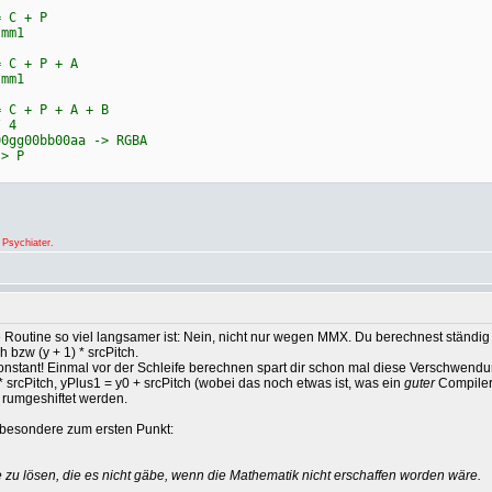
C + P
mm1
 + P + A
mm1
 + P + A + B
 4
g00bb00aa -> RGBA
> P
 Psychiater.
Routine so viel langsamer ist: Nein, nicht nur wegen MMX. Du berechnest ständig Di
 bzw (y + 1) * srcPitch.
onstant! Einmal vor der Schleife berechnen spart dir schon mal diese Verschwendu
* srcPitch, yPlus1 = y0 + srcPitch (wobei das noch etwas ist, was ein
guter
Compiler 
 rumgeshiftet werden.
nsbesondere zum ersten Punkt:
u lösen, die es nicht gäbe, wenn die Mathematik nicht erschaffen worden wäre.