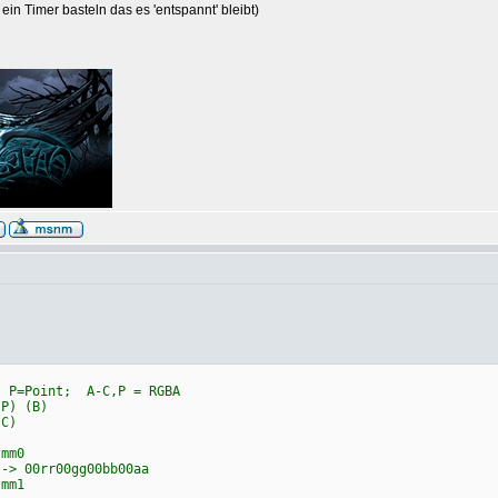
ein Timer basteln das es 'entspannt' bleibt)
oint; A-C,P = RGBA
) (B)
C)
mm0
> 00rr00gg00bb00aa
mm1