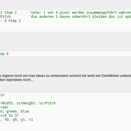
2 Step 2 'note: 1 von 4 pixel werden zusammengeführt währen
tch 'die anderen 3 davon unberührt bleiben das ist optis
 4 Step 2
tep 4
e eigene noch ein mal etwas zu verbessern scheint mir wohl ein Denkfehler unter
er irgendwie nicht....
ain
th, scrHeight, scrPitch
radr
green, blue
0 to 3)
D, y0, y1, x1