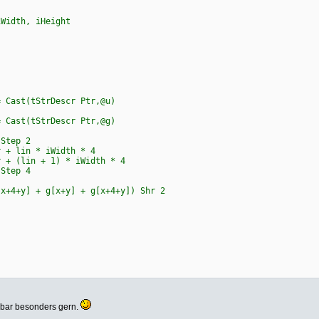
Width, iHeight
Cast(tStrDescr Ptr,@u)
Cast(tStrDescr Ptr,@g)
Step 2
 lin * iWidth * 4
 (lin + 1) * iWidth * 4
Step 4
 + g[x+y] + g[x+4+y]) Shr 2
nbar besonders gern.