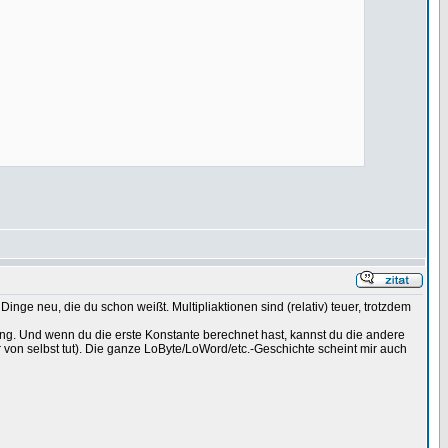
nge neu, die du schon weißt. Multipliaktionen sind (relativ) teuer, trotzdem
ng. Und wenn du die erste Konstante berechnet hast, kannst du die andere
von selbst tut). Die ganze LoByte/LoWord/etc.-Geschichte scheint mir auch