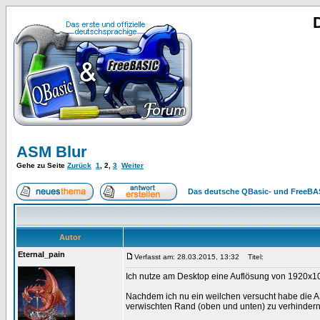
ASM Blur
Gehe zu Seite
Zurück
1
,
2
,
3
Weiter
Das deutsche QBasic- und FreeBA
Autor
Eternal_pain
Verfasst am: 28.03.2015, 13:32
Titel:
Ich nutze am Desktop eine Auflösung von 1920x1
Nachdem ich nu ein weilchen versucht habe die A
verwischten Rand (oben und unten) zu verhindern, 