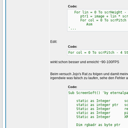
Code:
For lin = 0 To scrHeight - 
ptr1 = image + lin * scrPi
For col = 0 To scrPitch -
Asm
'...
Edit:
Code:
For col = 0 To scrPitch - 4 S
wirkt schon besser und erreicht ~90-100FPS
Beim versuch Jojo's Rat zu folgen und damit mein
irgendwie was falsch zu laufen, sehe den Fehler ab
Code:
Sub ScreenSoft() 'by eternalp
static as Integer scrWid
static as integer ptr sc
Static as Integer red, 
static as Integer pix(
Static as Integer XR, Y
Dim rgbadr as byte ptr