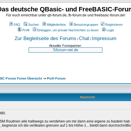
Das deutsche QBasic- und FreeBASIC-Foru
Für euch erreichbar unter qb-forum.de, fb-forum.de und freebasic-forum.de!
FAQ
Suchen
Mitgliederliste
Benutzergruppen
Registrieren
Profil
Einloggen, um private Nachrichten zu lesen
Login
Zur Begleitseite des Forums
Chat
Impressum
/
/
Aktueller Forenpartner:
SIC-Forum Foren-Übersicht
->
Profi-Forum
Nachricht
080.
SM Routinen alle halbwegs zu verstehen um mir dann eine eigene zu basteln hab 
begrenze ich die vertikalen grenzen auf 1 bis Höhe-1... bleibt dann durchschnittl