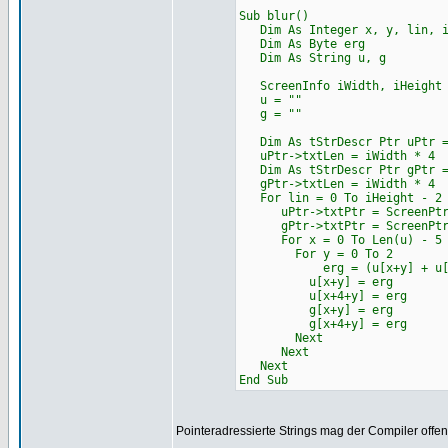
Sub blur()
Dim As Integer x, y, lin, i
Dim As Byte erg
Dim As String u, g
ScreenInfo iWidth, iHeight
u = ""
g = ""
Dim As tStrDescr Ptr uPtr = 
uPtr->txtLen = iWidth * 4
Dim As tStrDescr Ptr gPtr = 
gPtr->txtLen = iWidth * 4
For lin = 0 To iHeight - 2 
uPtr->txtPtr = ScreenPtr +
gPtr->txtPtr = ScreenPtr +
For x = 0 To Len(u) - 5 
For y = 0 To 2
erg = (u[x+y] + u[x+4+y]
u[x+y] = erg
u[x+4+y] = erg
g[x+y] = erg
g[x+4+y] = erg
Next
Next
Next
End Sub
Pointeradressierte Strings mag der Compiler offe