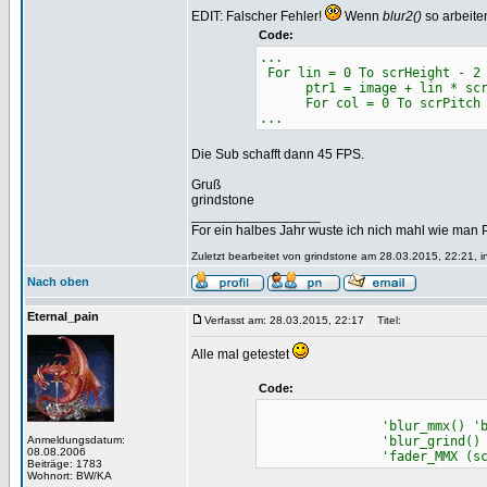
EDIT: Falscher Fehler!
Wenn
blur2()
so arbeite
Code:
...
For lin = 0 To scrHeight - 2
ptr1 = image + lin * scr
For col = 0 To scrPitch -
...
Die Sub schafft dann 45 FPS.
Gruß
grindstone
_________________
For ein halbes Jahr wuste ich nich mahl wie man Pr
Zuletzt bearbeitet von grindstone am 28.03.2015, 22:21, i
Nach oben
Eternal_pain
Verfasst am: 28.03.2015, 22:17
Titel:
Alle mal getestet
Code:
'blur_mmx() 'by grinds
Anmeldungsdatum:
'blur_grind() 'by
08.08.2006
'fader_MMX (screenpt
Beiträge: 1783
Wohnort: BW/KA