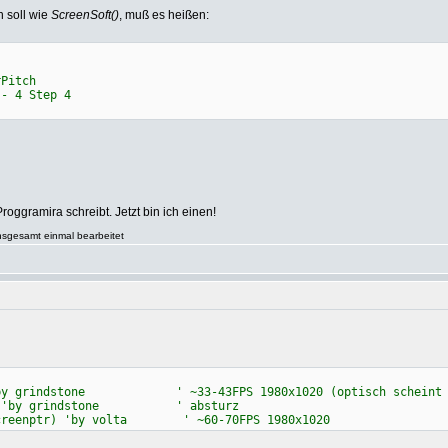
n soll wie
ScreenSoft()
, muß es heißen:
Pitch
 4 Step 4
oggramira schreibt. Jetzt bin ich einen!
nsgesamt einmal bearbeitet
tone ' ~33-43FPS 1980x1020 (optisch scheint da wa
 grindstone ' absturz
r) 'by volta ' ~60-70FPS 1980x1020