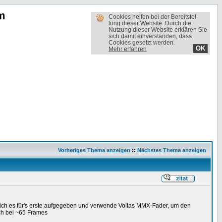
m
Cookies helfen bei der Bereit­stel­
lung dieser Website. Durch die
Nutzung dieser Website erklären Sie
sich damit einverstanden, dass
Cookies gesetzt werden.
OK
Mehr erfahren
Vorheriges Thema anzeigen
::
Nächstes Thema anzeigen
ich es für's erste aufgegeben und verwende Voltas MMX-Fader, um den
ich bei ~65 Frames