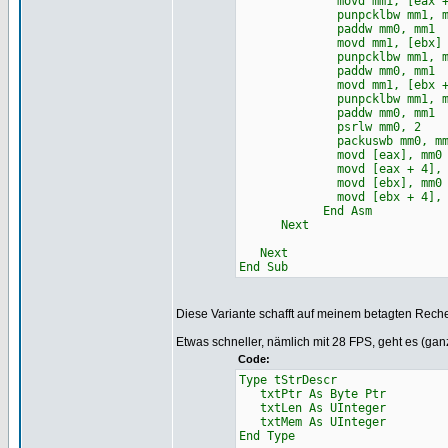
movd mm1, [eax + 4] 'fol
punpcklbw mm1, mm2 '
paddw mm0, mm1 'mm1 wo
movd mm1, [ebx] 'darunt
punpcklbw mm1, mm2 '
paddw mm0, mm1 'mm1 w
movd mm1, [ebx + 4] 'näc
punpcklbw mm1, mm2 '
paddw mm0, mm1 'mm1 w
psrlw mm0, 2 'summe
packuswb mm0, mm0 '00rr0
movd [eax], mm0 'durchs
movd [eax + 4], 
movd [ebx], m
movd [ebx + 4],
End Asm
Next
Next
End Sub
Diese Variante schafft auf meinem betagten Rec
Etwas schneller, nämlich mit 28 FPS, geht es (gan
Code:
Type tStrDescr
txtPtr As Byte Ptr
txtLen As UInteger
txtMem As UInteger
End Type