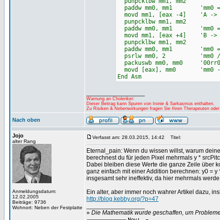
punpcklbw mm1, mm2
paddw mm0, mm1 'mm0 = 
movd mm1, [eax -4] 'A -> 
punpcklbw mm1, mm2
paddw mm0, mm1 'mm0 = C
movd mm1, [eax +4] 'B -> 
punpcklbw mm1, mm2
paddw mm0, mm1 'mm0 = C
psrlw mm0, 2 'mm0 /
packuswb mm0, mm0 '00rr00g
movd [eax], mm0 'mm0 -
End Asm
_________________
Warnung an Choleriker:
Dieser Beitrag kann Spuren von Ironie & Sarkasmus enthalten.
Zu Risiken & Nebenwirkungen fragen Sie Ihren Therapeuten oder
Nach oben
Jojo
Verfasst am: 28.03.2015, 14:42
Titel:
alter Rang
Eternal_pain: Wenn du wissen willst, warum deine 
berechnest du für jeden Pixel mehrmals y * srcPitch
Dabei bleiben diese Werte die ganze Zeile über k
ganz einfach mit einer Addition berechnen: y0 = y 
insgesamt sehr ineffektiv, da hier mehrmals werde
Anmeldungsdatum:
Ein alter, aber immer noch wahrer Artikel dazu, i
12.02.2005
http://blog.kebby.org/?p=47
Beiträge: 9736
_________________
Wohnort: Neben der Festplatte
»
Die Mathematik wurde geschaffen, um Probleme z