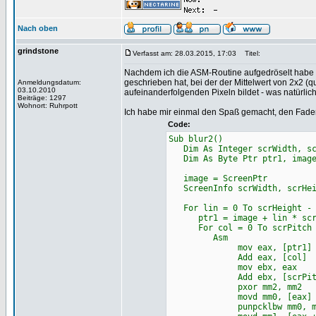
Nach oben
grindstone
Verfasst am: 28.03.2015, 17:03
Titel:
Nachdem ich die ASM-Routine aufgedröselt habe (@
geschrieben hat, bei der der Mittelwert von 2x2 (qu
Anmeldungsdatum:
03.10.2010
aufeinanderfolgenden Pixeln bildet - was natürlich
Beiträge: 1297
Wohnort: Ruhrpott
Ich habe mir einmal den Spaß gemacht, den Fader
Code:
Sub blur2()
Dim As Integer scrWidth, scr
Dim As Byte Ptr ptr1, imag
image = ScreenPtr
ScreenInfo scrWidth, scrHei
For lin = 0 To scrHeight - 
ptr1 = image + lin * scr
For col = 0 To scrPitch -
Asm
mov eax, [ptr1] 'zeil
Add eax, [col] 'spal
mov ebx, eax 'point
Add ebx, [scrPitch] '
pxor mm2, mm2 'regi
movd mm0, [eax] 'pixe
punpcklbw mm0, mm2 'RGBA -