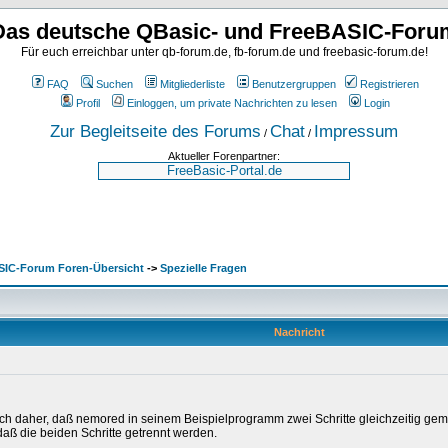
Das deutsche QBasic- und FreeBASIC-Foru
Für euch erreichbar unter qb-forum.de, fb-forum.de und freebasic-forum.de!
FAQ
Suchen
Mitgliederliste
Benutzergruppen
Registrieren
Profil
Einloggen, um private Nachrichten zu lesen
Login
Zur Begleitseite des Forums
Chat
Impressum
/
/
Aktueller Forenpartner:
SIC-Forum Foren-Übersicht
->
Spezielle Fragen
Nachricht
ch daher, daß nemored in seinem Beispielprogramm zwei Schritte gleichzeitig gem
aß die beiden Schritte getrennt werden.