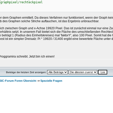
*graphpixel/rechteckpixel
ter dem Graphen ermittelt. Da dieses Verfahren nur funktioniert, wenn der Graph k
b des Graphen solche Striche auftauchen, ist das Ergebnis unbrauchbar.
ch zwischen Graph und x-Achse 19920 Pixel. Das ist zunächst einmal nur eine Zahl
hältnis setzt. In unserem Fall bietet sich die Fläche des umschließenden Rechtecks 
öhe beträgt 1 (Radius des Einheitskreises) mal 'faktorY', also 100 Pixel. Somit hat 
st ist ein simpler Dreisatz: Pi * 19920 / 31400 ergibt eine bewertete Fläche unte
oggramira schreibt. Jetzt bin ich einen!
Beiträge der letzten Zeit anzeigen:
SIC-Forum Foren-Übersicht
->
Spezielle Fragen