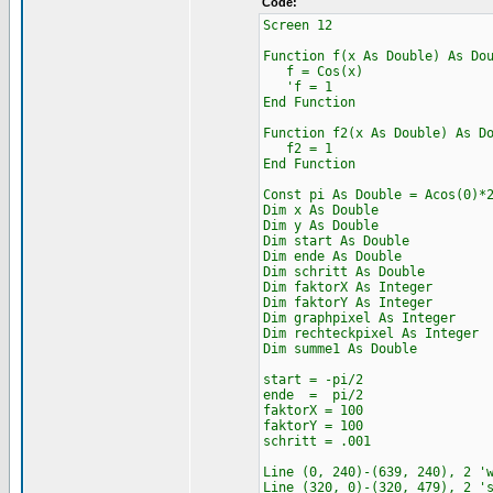
Code:
Screen 12
Function f(x As Double) As Do
f = Cos(x)
'f = 1
End Function
Function f2(x As Double) As D
f2 = 1
End Function
Const pi As Double = Acos(0)*
Dim x As Double
Dim y As Double
Dim start As Double
Dim ende As Double
Dim schritt As Double
Dim faktorX As Integer
Dim faktorY As Integer
Dim graphpixel As Integer
Dim rechteckpixel As Integer
Dim summe1 As Double
start = -pi/2
ende = pi/2
faktorX = 100
faktorY = 100
schritt = .001
Line (0, 240)-(639, 240), 2 '
Line (320, 0)-(320, 479), 2 '