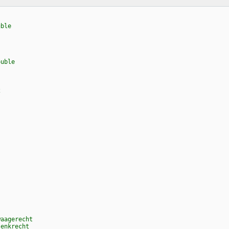
uble
ouble
2
waagerecht
senkrecht