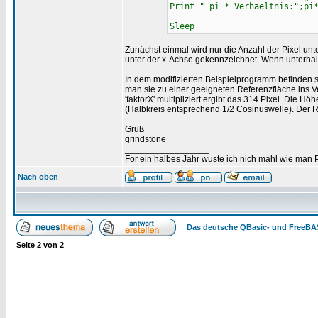
Print " pi * Verhaeltnis:";pi
Sleep
Zunächst einmal wird nur die Anzahl der Pixel un
unter der x-Achse gekennzeichnet. Wenn unterhal
In dem modifizierten Beispielprogramm befinden si
man sie zu einer geeigneten Referenzfläche ins Ver
'faktorX' multipliziert ergibt das 314 Pixel. Die H
(Halbkreis entsprechend 1/2 Cosinuswelle). Der Re
Gruß
grindstone
_________________
For ein halbes Jahr wuste ich nich mahl wie man Pr
Nach oben
Das deutsche QBasic- und FreeBA
Seite
2
von
2