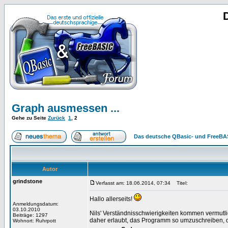
Graph ausmessen ...
Gehe zu Seite
Zurück
1
,
2
Das deutsche QBasic- und FreeBA
Autor
grindstone
Verfasst am: 18.06.2014, 07:34
Titel:
Hallo allerseits!
Anmeldungsdatum:
03.10.2010
Nils' Verständnisschwierigkeiten kommen vermutli
Beiträge: 1297
daher erlaubt, das Programm so umzuschreiben, d
Wohnort: Ruhrpott