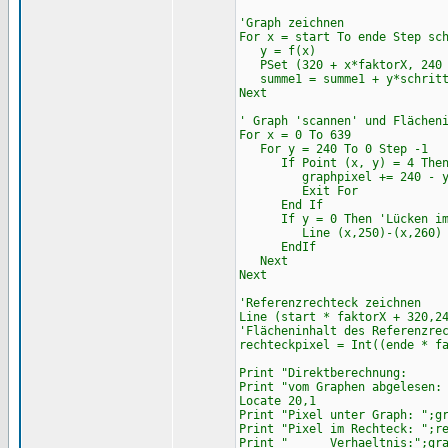
'Graph zeichnen
For x = start To ende Step sc
y = f(x)
PSet (320 + x*faktorX, 240 
summe1 = summe1 + y*schrit
Next
' Graph 'scannen' und Flächen
For x = 0 To 639
For y = 240 To 0 Step -1
If Point (x, y) = 4 The
graphpixel += 240 - y 'Anz
Exit For
End If
If y = 0 Then 'Lücken im G
Line (x,250)-(x,260)
EndIf
Next
Next
'Referenzrechteck zeichnen
Line (start * faktorX + 320,2
'Flächeninhalt des Referenzre
rechteckpixel = Int((ende * f
Print "Direktberechnung: "
Print "vom Graphen abgelesen:
Locate 20,1
Print "Pixel unter Graph: ";g
Print "Pixel im Rechteck: ";r
Print " Verhaeltnis:";grap