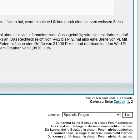
eine Lücken hat, werden solche Lücken durch einen kurzen weissen Strich
 ohne allzuviel Informationswert. Aussagekräftig wird sie erst dadurch, daß
an. Das Rechteck reicht von -Pi/2 bis Pi/2, hat also eine Breite von Pi. Mit
die Referenzfläche eine Größe von 31400 Pixeln und repräsentiert den Wert Pi
r dem Graphen von 1,9930...usw.
Alle Zeiten sind GMT + 1 Stunde
Gehe zu Seite
Zurück
1
,
2
Gehe zu:
Du
kannst keine
Beiträge in dieses Forum schreiben.
Du
kannst
auf Beiträge in diesem Forum
nicht
antworten.
Du
kannst
deine Beiträge in diesem Forum
nicht
bearbeiten.
Du
kannst
deine Beiträge in diesem Forum
nicht
löschen.
Du
kannst
an Umfragen in diesem Forum
nicht
mitmachen.