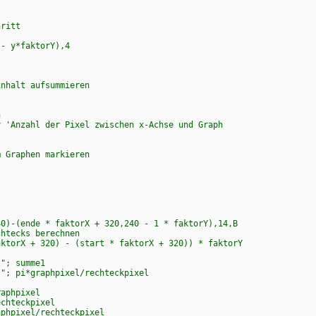
hritt
- y*faktorY),4
t
inhalt aufsummieren
n
ahl der Pixel zwischen x-Achse und Graph
raphen markieren
40)-(ende * faktorX + 320,240 - 1 * faktorY),14,B
chtecks berechnen
aktorX + 320) - (start * faktorX + 320)) * faktorY
; summe1
 "; pi*graphpixel/rechteckpixel
raphpixel
echteckpixel
hpixel/rechteckpixel