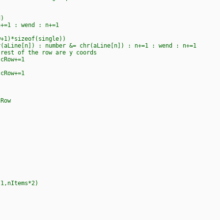
d)
+=1 : wend : n+=1
1)*sizeof(single))
Line[n]) : number &= chr(aLine[n]) : n+=1 : wend : n+=1
est of the row are y coords
Row+=1
Row+=1
Row
,1,nItems*2)