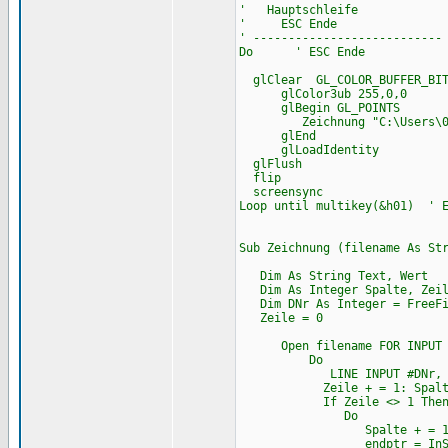
' Hauptschleife
' ESC Ende
' ---------------------------
Do ' ESC Ende
glClear GL_COLOR_BUFFER_BIT
glColor3ub 255,0,0 '
glBegin GL_POINTS
Zeichnung "C:\Users\00\De
glEnd
glLoadIdentity ' Wiede
glFlush
flip
screensync
Loop until multikey(&h01) ' E
Sub Zeichnung (filename As St
Dim As String Text, Wert
Dim As Integer Spalte, Zeile
Dim DNr As Integer = FreeFi
Zeile = 0
Open filename FOR INPUT EN
Do
LINE INPUT #DNr, T
Zeile + = 1: Spalte = 
If Zeile <> 1 The
Do ' s
Spalte + = 
endptr = InStr(anfp