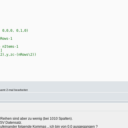
)
 0,0,0, 0,1,0)
Rows-1
nItems-1
]
,y,zc-(nRows\2))
samt 2-mal bearbeitet
eihen sind aber zu wenig (bei 1010 Spalten).
CSV Datensatz.
 aufeinander folgende Kommas ,, ich bin von 0.0 ausgegangen ?