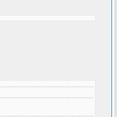
----------------------------------------------------
----------------------------------------------------
----------------------------------------------------