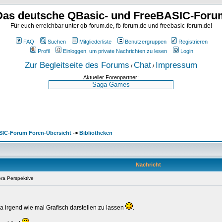
Das deutsche QBasic- und FreeBASIC-Foru
Für euch erreichbar unter qb-forum.de, fb-forum.de und freebasic-forum.de!
FAQ
Suchen
Mitgliederliste
Benutzergruppen
Registrieren
Profil
Einloggen, um private Nachrichten zu lesen
Login
Zur Begleitseite des Forums
Chat
Impressum
/
/
Aktueller Forenpartner:
SIC-Forum Foren-Übersicht
->
Bibliotheken
Nachricht
a Perspektive
a irgend wie mal Grafisch darstellen zu lassen
.