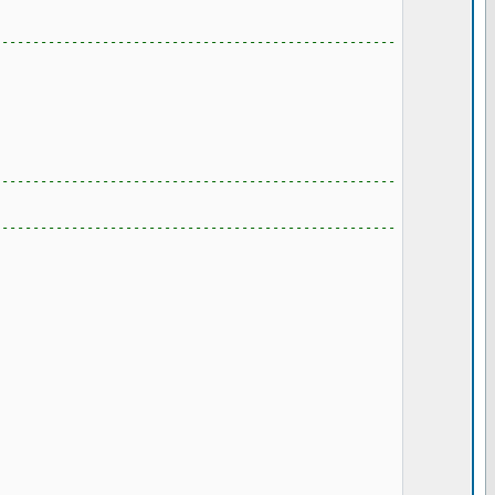
----------------------------------------------------
----------------------------------------------------
----------------------------------------------------