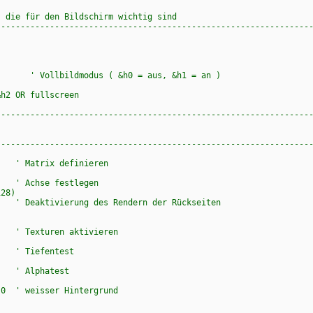
die für den Bildschirm wichtig sind
----------------------------------------------------------------
 Vollbildmodus ( &h0 = aus, &h1 = an )
&h2 OR fullscreen
----------------------------------------------------------------
----------------------------------------------------------------
 ' Matrix definieren
) ' Achse festlegen
128)
' Deaktivierung des Rendern der Rückseiten
 Texturen aktivieren
 ' Tiefentest
 ' Alphatest
.0 ' weisser Hintergrund