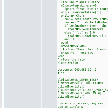
line input #hFile,aLine
nChars=len(aLine):n=0
' ignore first item (z coor
while IsNumber(aLine[n]) : n
while n<nChars
row = reallocate(row,(cRow+
number="" : while IsNumber(a
if len(number) then ' the r
row[cRow]=val(number) : c
else ' ",," is 0.0
row[cRow]=row[cRow-1] : c
end if
wend
Rows[nRows]=Row
if cRow>nItems then nItems=c
nRows+=1 ' next row
wend
' close the file
close #hFile
screenres 640,480,32,,2
flip
glDisable(GL_DEPTH_TEST)
glMatrixMode(GL_PROJECTION)
glLoadIdentity()
gluPerspective(60,scr_w/scr_h
glMatrixMode(GL_MODELVIEW)
glLoadIdentity()
dim as single camx,camy,camz
dim as single w