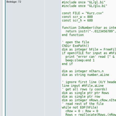
Beiträge: 72
#include once "GL/gl.bi"
#include once "GL/glu.bi"
const FILE = "Kurz.csv"
const scr_w = 800
const scr_h = 600
function IsNumber(char as int
return instr("-.0123456789",
end function
' open the file
ChDir ExePath()
dim as integer hFile = FreeFi
if open(FILE for input as #hF
print "error can' read [" & 
beep:sleep:end 1
end if
dim as integer nChars,n
dim as string number,aLine
' ignore first line (X/Y head
line input #hFile,aLine
' get all rows (y coords)
dim as single ptr ptr Rows
dim as single ptr row
dim as integer nRows,cRow,nIt
' read rest of the file
while not EOF(hFile)
cRow = 0 : Row = 0
Rows = reallocate(Rows,(nRow