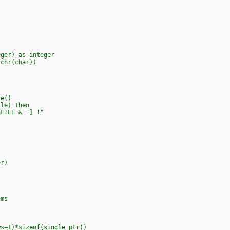
eger) as integer
chr(char))
le()
ile) then
FILE & "] !"
er)
ems
s+1)*sizeof(single ptr))