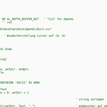
 OR GL_DEPTH_BUFFER_BIT ' "CLS" für OpenGL
' rot
sktop\Data\OpenGL\Kurz.csv"
rherstellung Cursor auf (0, 0)
SC Ende
ring)
, anfptr, endptr
le
CODING "ASCII" AS #DNr
ext
0: anfptr = 1
n
tring zerlegen
1
tr, Text, ",") ' endpointer auf nächsten s