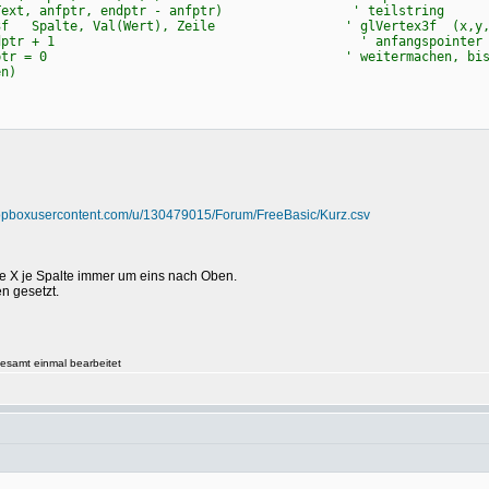
nfptr, endptr - anfptr) ' teilstring
, Val(Wert), Zeile ' glVertex3f (x,y,
 + 1 ' anfangspointer hinter den s
= 0 ' weitermachen, bis der string zuen
en)
1)
dropboxusercontent.com/u/130479015/Forum/FreeBasic/Kurz.csv
tze X je Spalte immer um eins nach Oben.
n gesetzt.
esamt einmal bearbeitet