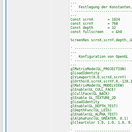
---
' Festlegung der Konstanten, 
' ---------------------------
---
Const scrnX = 1024
const scrnY = 768
Const depth = 32
const fullscreen = &h0 '
ScreenRes scrnX,scrnY,depth,,
' ---------------------------
---
' Konfiguration von OpenGL
' ---------------------------
---
glMatrixMode(GL_PROJECTION)
glLoadIdentity
glViewport(0,0,scrnX,scrnY
glOrtho(0,scrnX,scrnY,0,-128,
glMatrixMode(GL_MODELVIEW) 
glEnable(GL_CULL_FACE)
glCullFace(GL_BACK)
glEnable GL_TEXTURE_2D '
glLoadIdentity
glEnable(GL_DEPTH_TEST)
glDepthFunc(GL_LESS)
glEnable(GL_ALPHA_TEST)
glAlphaFunc(GL_GREATER, 0.1)
glClearColor 1.0, 1.0, 1.0, 0
' ---------------------------