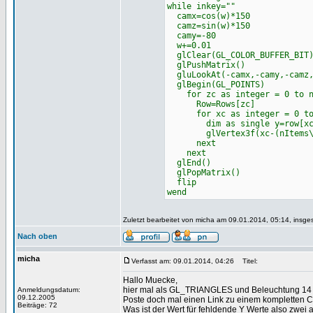
while inkey=""
camx=cos(w)*150
camz=sin(w)*150
camy=-80
w+=0.01
glClear(GL_COLOR_BUFFER_BIT
glPushMatrix()
gluLookAt(-camx,-camy,-camz,
glBegin(GL_POINTS)
for zc as integer = 0 to n
Row=Rows[zc]
for xc as integer = 0 to 
dim as single y=row[xc
glVertex3f(xc-(nItems\2)
next
next
glEnd()
glPopMatrix()
flip
wend
Zuletzt bearbeitet von micha am 09.01.2014, 05:14, insge
Nach oben
micha
Verfasst am: 09.01.2014, 04:26
Titel:
Hallo Muecke,
hier mal als GL_TRIANGLES und Beleuchtung 14 R
Anmeldungsdatum:
09.12.2005
Poste doch mal einen Link zu einem kompletten 
Beiträge: 72
Was ist der Wert für fehldende Y Werte also zwei