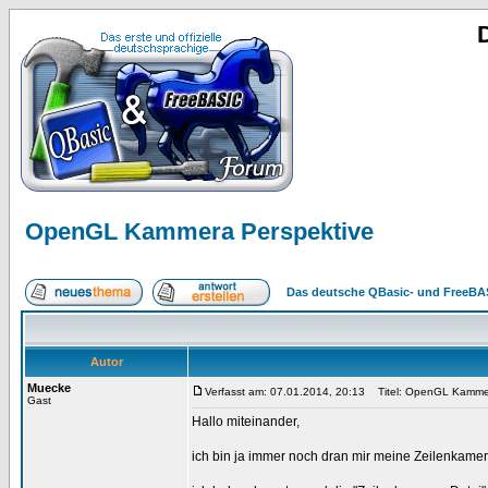
OpenGL Kammera Perspektive
Das deutsche QBasic- und FreeBA
Autor
Muecke
Verfasst am: 07.01.2014, 20:13
Titel: OpenGL Kammer
Gast
Hallo miteinander,
ich bin ja immer noch dran mir meine Zeilenkamer