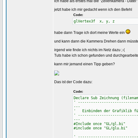
ich habe als erstes mal die "Zeilenkamera - Datei
jetzt habe ich mir gedacht wenn ich den Befehl
Code:
glVertex3f x, y, z
habe dann Trage ich dort meine Werte ein
und kann dann die Kammera Drehen dann müsste i
irgend wie finde ich nichts im Netz dazu ;-(
Tuts habe ich schon gefunden und durchgearbeite
kann mir jemand einen Tipp geben?
Das ist der Code dazu:
Code:
Declare Sub Zeichnung (filena
' ---------------------------
---
' Einbinden der Grafiklib fü
' ---------------------------
---
#Include once "GL/gl.bi"
#include once "GL/glu.bi"
' ---------------------------