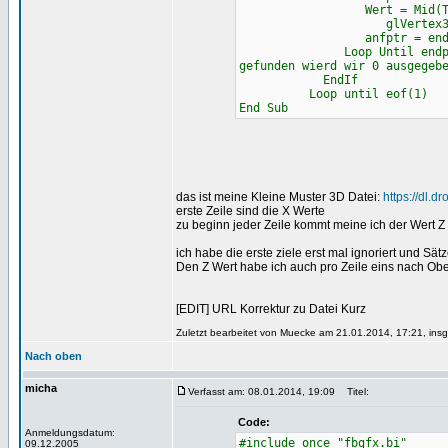
Wert = Mid(Text, a
glVertex3f Spalte
anfptr = endptr
Loop Until endptr 
gefunden wierd wir 0 ausgegeb
EndIf
Loop until eof(
End Sub
das ist meine Kleine Muster 3D Datei:
https://dl.
erste Zeile sind die X Werte
zu beginn jeder Zeile kommt meine ich der Wert Z
ich habe die erste ziele erst mal ignoriert und Sä
Den Z Wert habe ich auch pro Zeile eins nach Obe
[EDIT] URL Korrektur zu Datei Kurz
Zuletzt bearbeitet von Muecke am 21.01.2014, 17:21, insg
Nach oben
micha
Verfasst am: 08.01.2014, 19:09
Titel:
Code:
Anmeldungsdatum:
#include once "fbgfx.bi"
09.12.2005