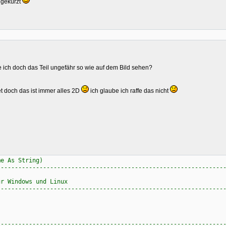
" gekürzt
ch doch das Teil ungefähr so wie auf dem Bild sehen?
t doch das ist immer alles 2D
ich glaube ich raffe das nicht
me As String)
----------------------------------------------------------------
r Windows und Linux
----------------------------------------------------------------
----------------------------------------------------------------