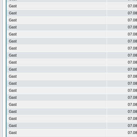
Gast
07.08
Gast
07.08
Gast
07.08
Gast
07.08
Gast
07.08
Gast
07.08
Gast
07.08
Gast
07.08
Gast
07.08
Gast
07.08
Gast
07.08
Gast
07.08
Gast
07.08
Gast
07.08
Gast
07.08
Gast
07.08
Gast
07.08
Gast
07.08
Gast
07.08