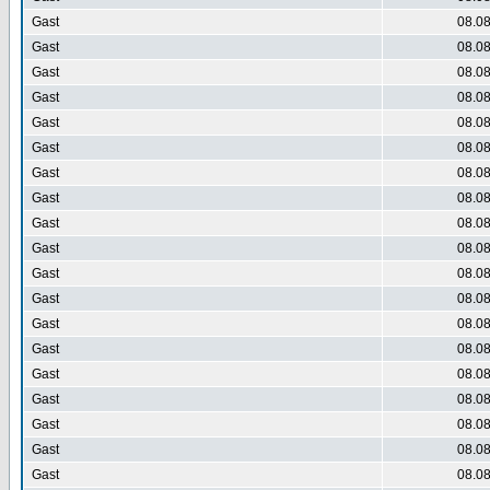
Gast
08.08
Gast
08.08
Gast
08.08
Gast
08.08
Gast
08.08
Gast
08.08
Gast
08.08
Gast
08.08
Gast
08.08
Gast
08.08
Gast
08.08
Gast
08.08
Gast
08.08
Gast
08.08
Gast
08.08
Gast
08.08
Gast
08.08
Gast
08.08
Gast
08.08