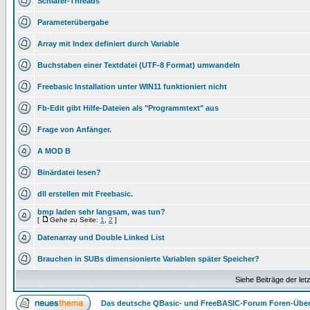
Schläfer-Threads
Parameterübergabe
Array mit Index definiert durch Variable
Buchstaben einer Textdatei (UTF-8 Format) umwandeln
Freebasic Installation unter WIN11 funktioniert nicht
Fb-Edit gibt Hilfe-Dateien als "Programmtext" aus
Frage von Anfänger.
A MOD B
Binärdatei lesen?
dll erstellen mit Freebasic.
bmp laden sehr langsam, was tun?
[
Gehe zu Seite:
1
,
2
]
Datenarray und Double Linked List
Brauchen in SUBs dimensionierte Variablen später Speicher?
Siehe Beiträge der let
Das deutsche QBasic- und FreeBASIC-Forum Foren-Über