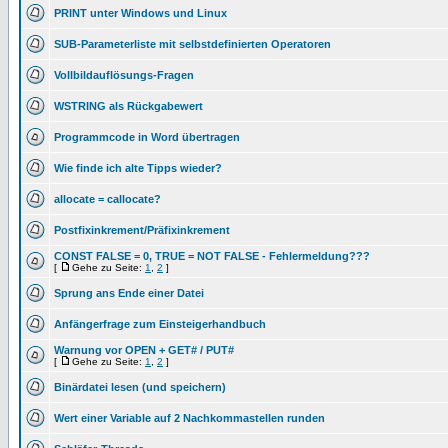
PRINT unter Windows und Linux
SUB-Parameterliste mit selbstdefinierten Operatoren
Vollbildauflösungs-Fragen
WSTRING als Rückgabewert
Programmcode in Word übertragen
Wie finde ich alte Tipps wieder?
allocate = callocate?
Postfixinkrement/Präfixinkrement
CONST FALSE = 0, TRUE = NOT FALSE - Fehlermeldung???
[
Gehe zu Seite:
1
,
2
]
Sprung ans Ende einer Datei
Anfängerfrage zum Einsteigerhandbuch
Warnung vor OPEN + GET# / PUT#
[
Gehe zu Seite:
1
,
2
]
Binärdatei lesen (und speichern)
Wert einer Variable auf 2 Nachkommastellen runden