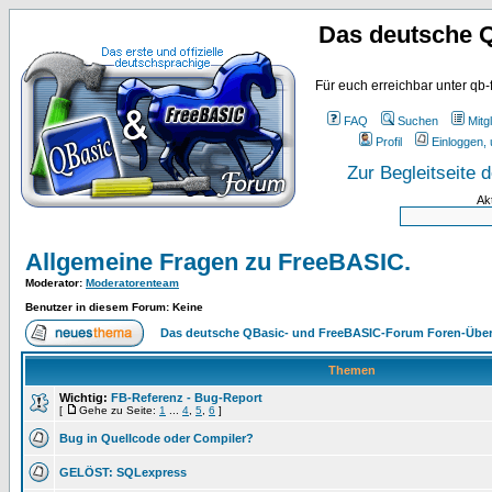
Das deutsche 
Für euch erreichbar unter qb-
FAQ
Suchen
Mitgl
Profil
Einloggen, 
Zur Begleitseite
Ak
Allgemeine Fragen zu FreeBASIC.
Moderator
:
Moderatorenteam
Benutzer in diesem Forum: Keine
Das deutsche QBasic- und FreeBASIC-Forum Foren-Über
Themen
Wichtig:
FB-Referenz - Bug-Report
[
Gehe zu Seite:
1
...
4
,
5
,
6
]
Bug in Quellcode oder Compiler?
GELÖST: SQLexpress