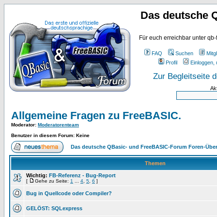
Das deutsche 
Für euch erreichbar unter qb-
FAQ
Suchen
Mitgl
Profil
Einloggen, 
Zur Begleitseite
Ak
Allgemeine Fragen zu FreeBASIC.
Moderator
:
Moderatorenteam
Benutzer in diesem Forum: Keine
Das deutsche QBasic- und FreeBASIC-Forum Foren-Über
Themen
Wichtig:
FB-Referenz - Bug-Report
[
Gehe zu Seite:
1
...
4
,
5
,
6
]
Bug in Quellcode oder Compiler?
GELÖST: SQLexpress