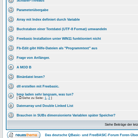
Schläfer-Threads
Parameterübergabe
Array mit Index definiert durch Variable
Buchstaben einer Textdatei (UTF-8 Format) umwandeln
Freebasic Installation unter WIN11 funktioniert nicht
Fb-Edit gibt Hilfe-Dateien als "Programmtext" aus
Frage von Anfänger.
A MOD B
Binärdatei lesen?
dll erstellen mit Freebasic.
bmp laden sehr langsam, was tun?
[
Gehe zu Seite:
1
,
2
]
Datenarray und Double Linked List
Brauchen in SUBs dimensionierte Variablen später Speicher?
Siehe Beiträge der let
Das deutsche QBasic- und FreeBASIC-Forum Foren-Über