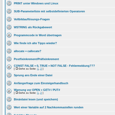
PRINT unter Windows und Linux
SUB-Parameterliste mit selbstdefinierten Operatoren
Vollbildauflösungs-Fragen
WSTRING als Rückgabewert
Programmcode in Word übertragen
Wie finde ich alte Tipps wieder?
allocate = callocate?
Postfixinkrement/Präfixinkrement
CONST FALSE = 0, TRUE = NOT FALSE - Fehlermeldung???
[
Gehe zu Seite:
1
,
2
]
Sprung ans Ende einer Datei
Anfängerfrage zum Einsteigerhandbuch
Warnung vor OPEN + GET# / PUT#
[
Gehe zu Seite:
1
,
2
]
Binärdatei lesen (und speichern)
Wert einer Variable auf 2 Nachkommastellen runden