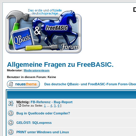
Allgemeine Fragen zu FreeBASIC.
Moderator
:
Moderatorenteam
Benutzer in diesem Forum: Keine
Das deutsche QBasic- und FreeBASIC-Forum Foren-Über
Wichtig:
FB-Referenz - Bug-Report
[
Gehe zu Seite:
1
...
4
,
5
,
6
]
Bug in Quellcode oder Compiler?
GELÖST: SQLexpress
PRINT unter Windows und Linux