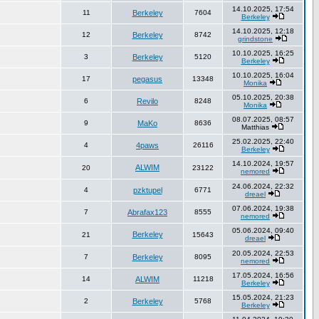
14.10.2025, 17:54
11
Berkeley
7604
Berkeley
14.10.2025, 12:18
12
Berkeley
8742
grindstone
10.10.2025, 16:25
3
Berkeley
5120
Berkeley
10.10.2025, 16:04
17
pegasus
13348
Monika
05.10.2025, 20:38
6
Revilo
8248
Monika
08.07.2025, 08:57
9
MaKo
8636
Matthias
25.02.2025, 22:40
4
4paws
26116
Berkeley
14.10.2024, 19:57
ALWIM
20
23122
nemored
24.06.2024, 22:32
4
pzktupel
6771
dreael
07.06.2024, 19:38
7
Abrafax123
8555
nemored
05.06.2024, 09:40
Berkeley
21
15643
dreael
20.05.2024, 22:53
7
Berkeley
8095
nemored
17.05.2024, 16:56
14
ALWIM
11218
Berkeley
15.05.2024, 21:23
2
Berkeley
5768
Berkeley