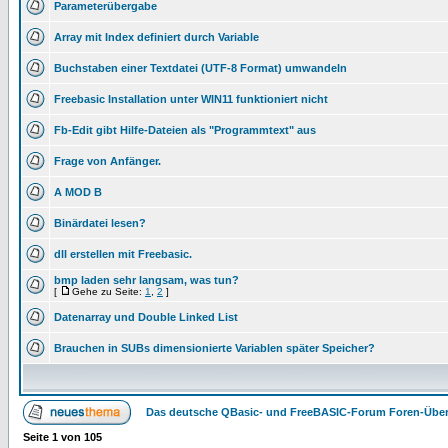
Parameterübergabe
Array mit Index definiert durch Variable
Buchstaben einer Textdatei (UTF-8 Format) umwandeln
Freebasic Installation unter WIN11 funktioniert nicht
Fb-Edit gibt Hilfe-Dateien als "Programmtext" aus
Frage von Anfänger.
A MOD B
Binärdatei lesen?
dll erstellen mit Freebasic.
bmp laden sehr langsam, was tun?
[
Gehe zu Seite:
1
,
2
]
Datenarray und Double Linked List
Brauchen in SUBs dimensionierte Variablen später Speicher?
Das deutsche QBasic- und FreeBASIC-Forum Foren-Über
Seite
1
von
105