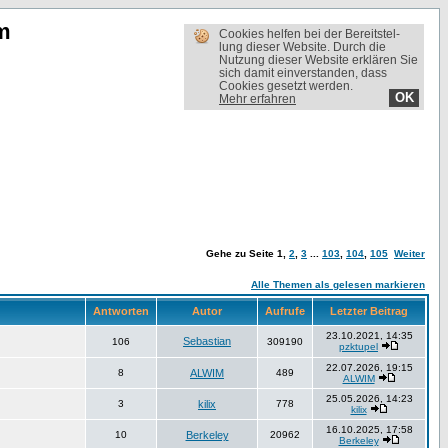
m
Cookies helfen bei der Bereit­stel­
lung dieser Website. Durch die
Nutzung dieser Website erklären Sie
sich damit einverstanden, dass
Cookies gesetzt werden.
OK
Mehr erfahren
Gehe zu Seite
1
,
2
,
3
...
103
,
104
,
105
Weiter
Alle Themen als gelesen markieren
Antworten
Autor
Aufrufe
Letzter Beitrag
23.10.2021, 14:35
Sebastian
106
309190
pzktupel
22.07.2026, 19:15
8
ALWIM
489
ALWIM
25.05.2026, 14:23
3
kilix
778
kilix
16.10.2025, 17:58
10
Berkeley
20962
Berkeley