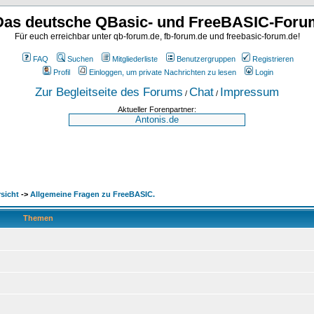
Das deutsche QBasic- und FreeBASIC-Foru
Für euch erreichbar unter qb-forum.de, fb-forum.de und freebasic-forum.de!
FAQ
Suchen
Mitgliederliste
Benutzergruppen
Registrieren
Profil
Einloggen, um private Nachrichten zu lesen
Login
Zur Begleitseite des Forums
Chat
Impressum
/
/
Aktueller Forenpartner:
sicht
->
Allgemeine Fragen zu FreeBASIC.
Themen