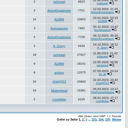
11.04.2024, 19:30
2
pzktupel
6623
pzktupel
12.02.2024, 21:25
2
AntonEngelmann
7701
AntonEngelmann
22.01.2024, 03:15
10
ALWIM
10602
ALWIM
26.12.2023, 13:47
3
fourseasons
7382
fourseasons
26.12.2023, 00:20
5
AntonEngelmann
7728
AntonEngelmann
14.12.2023, 19:12
2
A_Gerry
6434
A_Gerry
11.09.2023, 21:42
18
pzktupel
27627
pzktupel
22.05.2023, 00:05
9
ALWIM
16241
nemored
07.05.2023, 23:14
8
arduno
12075
St_W
21.03.2023, 10:42
charly013
20
25893
charly013
05.03.2023, 13:17
16
Muttonhead
16381
ThePuppetMaster
28.02.2023, 17:17
2
cromfelge
8105
cromfelge
Alle Zeiten sind GMT + 1 Stunde
Gehe zu Seite
1
,
2
,
3
...
103
,
104
,
105
Weiter