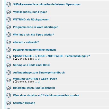
SUB-Parameterliste mit selbstdefinierten Operatoren
Vollbildauflösungs-Fragen
WSTRING als Rückgabewert
Programmcode in Word übertragen
Wie finde ich alte Tipps wieder?
allocate = callocate?
Postfixinkrement/Präfixinkrement
CONST FALSE = 0, TRUE = NOT FALSE - Fehlermeldung???
[
Gehe zu Seite:
1
,
2
]
Sprung ans Ende einer Datei
Anfängerfrage zum Einsteigerhandbuch
Warnung vor OPEN + GET# / PUT#
[
Gehe zu Seite:
1
,
2
]
Binärdatei lesen (und speichern)
Wert einer Variable auf 2 Nachkommastellen runden
Schläfer-Threads