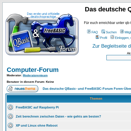
Das deutsche 
Für euch erreichbar unter qb-
FAQ
Suchen
Mitgl
Profil
Einloggen, 
Zur Begleitseite
Ak
Computer-Forum
Moderator
:
Moderatorenteam
Benutzer in diesem Forum: Keine
Das deutsche QBasic- und FreeBASIC-Forum Foren-Über
Themen
FreeBASIC auf Raspberry Pi
Zeit berechnen zwischen Daten - wie gehts am besten?
XP und Linux ohne Reboot