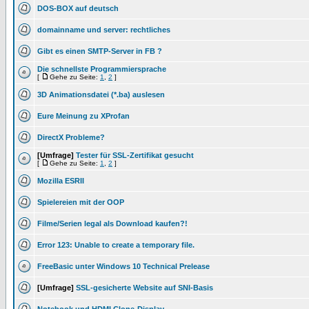
DOS-BOX auf deutsch
domainname und server: rechtliches
Gibt es einen SMTP-Server in FB ?
Die schnellste Programmiersprache
[
Gehe zu Seite:
1
,
2
]
3D Animationsdatei (*.ba) auslesen
Eure Meinung zu XProfan
DirectX Probleme?
[Umfrage]
Tester für SSL-Zertifikat gesucht
[
Gehe zu Seite:
1
,
2
]
Mozilla ESRII
Spielereien mit der OOP
Filme/Serien legal als Download kaufen?!
Error 123: Unable to create a temporary file.
FreeBasic unter Windows 10 Technical Prelease
[Umfrage]
SSL-gesicherte Website auf SNI-Basis