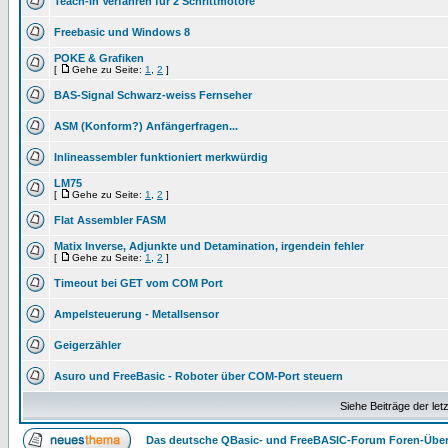
Teach-In Verfahren für 2 Schrittmotore
Freebasic und Windows 8
POKE & Grafiken
[
Gehe zu Seite:
1
,
2
]
BAS-Signal Schwarz-weiss Fernseher
ASM (Konform?) Anfängerfragen...
Inlineassembler funktioniert merkwürdig
LM75
[
Gehe zu Seite:
1
,
2
]
Flat Assembler FASM
Matix Inverse, Adjunkte und Detamination, irgendein fehler
[
Gehe zu Seite:
1
,
2
]
Timeout bei GET vom COM Port
Ampelsteuerung - Metallsensor
Geigerzähler
Asuro und FreeBasic - Roboter über COM-Port steuern
Siehe Beiträge der let
Das deutsche QBasic- und FreeBASIC-Forum Foren-Über