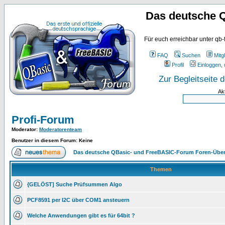
Das deutsche 
Für euch erreichbar unter qb-
FAQ
Suchen
Mitgl
Profil
Einloggen, 
Zur Begleitseite
Ak
Profi-Forum
Moderator
:
Moderatorenteam
Benutzer in diesem Forum: Keine
Das deutsche QBasic- und FreeBASIC-Forum Foren-Über
Themen
{GELÖST] Suche Prüfsummen Algo
PCF8591 per I2C über COM1 ansteuern
Welche Anwendungen gibt es für 64bit ?