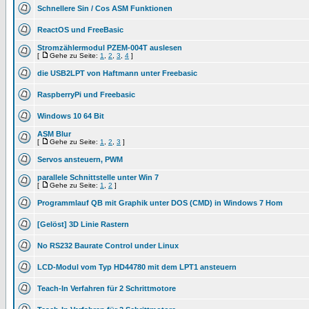
Schnellere Sin / Cos ASM Funktionen
ReactOS und FreeBasic
Stromzählermodul PZEM-004T auslesen
[
Gehe zu Seite:
1
,
2
,
3
,
4
]
die USB2LPT von Haftmann unter Freebasic
RaspberryPi und Freebasic
Windows 10 64 Bit
ASM Blur
[
Gehe zu Seite:
1
,
2
,
3
]
Servos ansteuern, PWM
parallele Schnittstelle unter Win 7
[
Gehe zu Seite:
1
,
2
]
Programmlauf QB mit Graphik unter DOS (CMD) in Windows 7 Hom
[Gelöst] 3D Linie Rastern
No RS232 Baurate Control under Linux
LCD-Modul vom Typ HD44780 mit dem LPT1 ansteuern
Teach-In Verfahren für 2 Schrittmotore