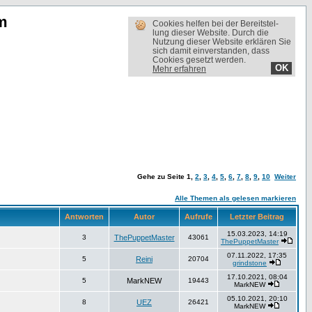
m
Cookies helfen bei der Bereit­stel­
lung dieser Website. Durch die
Nutzung dieser Website erklären Sie
sich damit einverstanden, dass
Cookies gesetzt werden.
OK
Mehr erfahren
Gehe zu Seite
1
,
2
,
3
,
4
,
5
,
6
,
7
,
8
,
9
,
10
Weiter
Alle Themen als gelesen markieren
Antworten
Autor
Aufrufe
Letzter Beitrag
15.03.2023, 14:19
3
ThePuppetMaster
43061
ThePuppetMaster
07.11.2022, 17:35
5
Reini
20704
grindstone
17.10.2021, 08:04
5
MarkNEW
19443
MarkNEW
05.10.2021, 20:10
8
UEZ
26421
MarkNEW