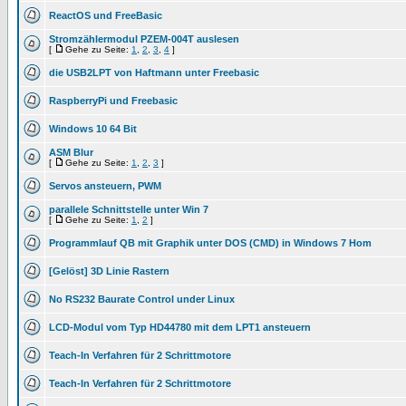
ReactOS und FreeBasic
Stromzählermodul PZEM-004T auslesen
[
Gehe zu Seite:
1
,
2
,
3
,
4
]
die USB2LPT von Haftmann unter Freebasic
RaspberryPi und Freebasic
Windows 10 64 Bit
ASM Blur
[
Gehe zu Seite:
1
,
2
,
3
]
Servos ansteuern, PWM
parallele Schnittstelle unter Win 7
[
Gehe zu Seite:
1
,
2
]
Programmlauf QB mit Graphik unter DOS (CMD) in Windows 7 Hom
[Gelöst] 3D Linie Rastern
No RS232 Baurate Control under Linux
LCD-Modul vom Typ HD44780 mit dem LPT1 ansteuern
Teach-In Verfahren für 2 Schrittmotore
Teach-In Verfahren für 2 Schrittmotore