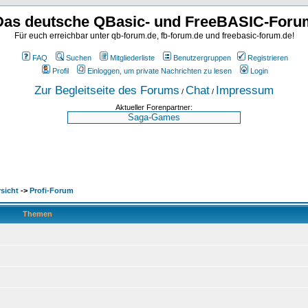
Das deutsche QBasic- und FreeBASIC-Foru
Für euch erreichbar unter qb-forum.de, fb-forum.de und freebasic-forum.de!
FAQ
Suchen
Mitgliederliste
Benutzergruppen
Registrieren
Profil
Einloggen, um private Nachrichten zu lesen
Login
Zur Begleitseite des Forums
Chat
Impressum
/
/
Aktueller Forenpartner:
sicht
->
Profi-Forum
Themen