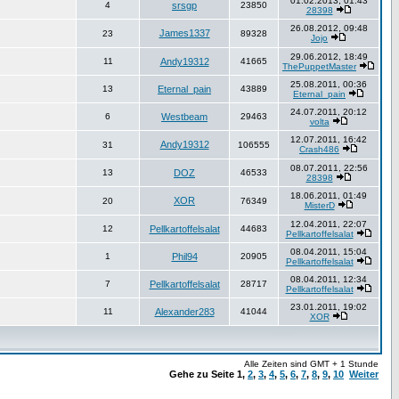
01.02.2013, 01:43
4
srsgp
23850
28398
26.08.2012, 09:48
James1337
23
89328
Jojo
29.06.2012, 18:49
11
Andy19312
41665
ThePuppetMaster
25.08.2011, 00:36
13
Eternal_pain
43889
Eternal_pain
24.07.2011, 20:12
6
Westbeam
29463
volta
12.07.2011, 16:42
Andy19312
31
106555
Crash486
08.07.2011, 22:56
13
DOZ
46533
28398
18.06.2011, 01:49
XOR
20
76349
MisterD
12.04.2011, 22:07
12
Pellkartoffelsalat
44683
Pellkartoffelsalat
08.04.2011, 15:04
1
Phil94
20905
Pellkartoffelsalat
08.04.2011, 12:34
7
Pellkartoffelsalat
28717
Pellkartoffelsalat
23.01.2011, 19:02
11
Alexander283
41044
XOR
Alle Zeiten sind GMT + 1 Stunde
Gehe zu Seite
1
,
2
,
3
,
4
,
5
,
6
,
7
,
8
,
9
,
10
Weiter