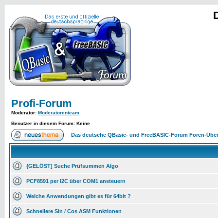
Profi-Forum
Moderator
:
Moderatorenteam
Benutzer in diesem Forum: Keine
Das deutsche QBasic- und FreeBASIC-Forum Foren-Über
{GELÖST] Suche Prüfsummen Algo
PCF8591 per I2C über COM1 ansteuern
Welche Anwendungen gibt es für 64bit ?
Schnellere Sin / Cos ASM Funktionen