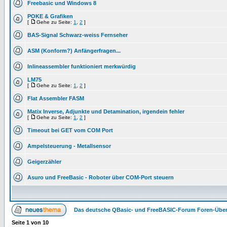
Freebasic und Windows 8
POKE & Grafiken
[
Gehe zu Seite:
1
,
2
]
BAS-Signal Schwarz-weiss Fernseher
ASM (Konform?) Anfängerfragen...
Inlineassembler funktioniert merkwürdig
LM75
[
Gehe zu Seite:
1
,
2
]
Flat Assembler FASM
Matix Inverse, Adjunkte und Detamination, irgendein fehler
[
Gehe zu Seite:
1
,
2
]
Timeout bei GET vom COM Port
Ampelsteuerung - Metallsensor
Geigerzähler
Asuro und FreeBasic - Roboter über COM-Port steuern
Das deutsche QBasic- und FreeBASIC-Forum Foren-Über
Seite
1
von
10