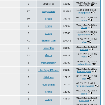
05.10.2021, 16:31
0
MarkNEW
16387
MarkNEW
15.11.2018, 09:38
eeg-grimm
77
213390
eeg-grimm
02.08.2017, 08:28
10
srsgp
38376
srsgp
09.07.2017, 23:01
2
srsgp
17068
St_W
15.06.2017, 01:16
5
srsgp
22586
grindstone
21.08.2016, 14:14
Eternal_pain
41
106042
UEZ
28.01.2016, 23:02
8
LinkedOut
31600
arduno
17.01.2015, 12:15
Gerrit
22
91618
volta
23.10.2014, 15:54
3
michaelblasin
21389
michaelblasin
01.03.2014, 15:21
3
ThePuppetMaster
21289
Eternal_pain
06.01.2014, 16:33
2
dididunst
18910
Jojo
03.03.2013, 01:21
7
eeg-grimm
32114
ThePuppetMaster
02.03.2013, 17:33
0
srsgp
16380
srsgp
01.03.2013, 23:02
1
srsgp
16913
nemored