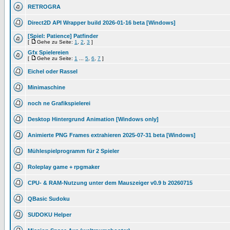
RETROGRA
Direct2D API Wrapper build 2026-01-16 beta [Windows]
[Spiel: Patience] Patfinder
[
Gehe zu Seite:
1
,
2
,
3
]
Gfx Spielereien
[
Gehe zu Seite:
1
...
5
,
6
,
7
]
Eichel oder Rassel
Minimaschine
noch ne Grafikspielerei
Desktop Hintergrund Animation [Windows only]
Animierte PNG Frames extrahieren 2025-07-31 beta [Windows]
Mühlespielprogramm für 2 Spieler
Roleplay game + rpgmaker
CPU- & RAM-Nutzung unter dem Mauszeiger v0.9 b 20260715
QBasic Sudoku
SUDOKU Helper