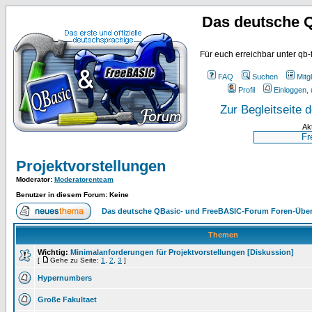
Das deutsche 
Für euch erreichbar unter qb-
FAQ
Suchen
Mitgl
Profil
Einloggen, 
Zur Begleitseite
Ak
Projektvorstellungen
Moderator
:
Moderatorenteam
Benutzer in diesem Forum: Keine
Das deutsche QBasic- und FreeBASIC-Forum Foren-Über
Themen
Wichtig:
Minimalanforderungen für Projektvorstellungen [Diskussion]
[
Gehe zu Seite:
1
,
2
,
3
]
Hypernumbers
Große Fakultaet