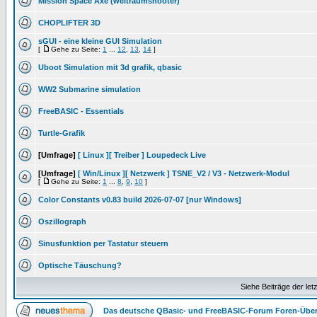
Mission Space Axe (weltraumshooter)
CHOPLIFTER 3D
sGUI - eine kleine GUI Simulation
[
Gehe zu Seite:
1
...
12
,
13
,
14
]
Uboot Simulation mit 3d grafik, qbasic
WW2 Submarine simulation
FreeBASIC - Essentials
Turtle-Grafik
[Umfrage]
[ Linux ][ Treiber ] Loupedeck Live
[Umfrage]
[ Win/Linux ][ Netzwerk ] TSNE_V2 / V3 - Netzwerk-Modul
[
Gehe zu Seite:
1
...
8
,
9
,
10
]
Color Constants v0.83 build 2026-07-07 [nur Windows]
Oszillograph
Sinusfunktion per Tastatur steuern
Optische Täuschung?
Siehe Beiträge der let
Das deutsche QBasic- und FreeBASIC-Forum Foren-Über