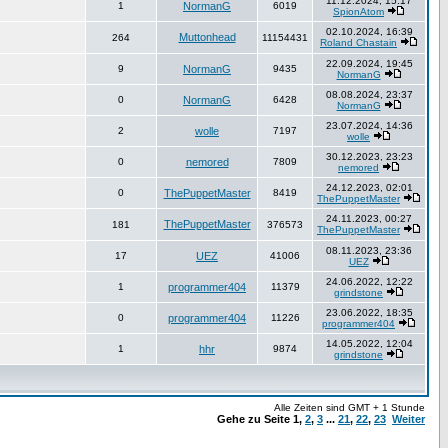
11.12.2024, 15:17
1
NormanG
6019
SpionAtom
02.10.2024, 16:39
Muttonhead
264
11154431
Roland Chastain
22.09.2024, 19:45
9
NormanG
9435
NormanG
08.08.2024, 23:37
0
NormanG
6428
NormanG
23.07.2024, 14:36
2
wolle
7197
wolle
30.12.2023, 23:23
0
nemored
7809
nemored
24.12.2023, 02:01
0
ThePuppetMaster
8419
ThePuppetMaster
24.11.2023, 00:27
ThePuppetMaster
181
376573
ThePuppetMaster
08.11.2023, 23:36
17
UEZ
41006
UEZ
24.06.2022, 12:22
1
programmer404
11379
grindstone
23.06.2022, 18:35
0
programmer404
11226
programmer404
14.05.2022, 12:04
1
hhr
9874
grindstone
Alle Zeiten sind GMT + 1 Stunde
Gehe zu Seite
1
,
2
,
3
...
21
,
22
,
23
Weiter