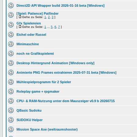
Direct2D API Wrapper build 2026-01-16 beta [Windows]
[Spiel: Patience] Patfinder
[
Gehe zu Seite:
1
,
2
,
3
]
Gfx Spielereien
[
Gehe zu Seite:
1
...
5
,
6
,
7
]
Eichel oder Rassel
Minimaschine
noch ne Grafikspielerei
Desktop Hintergrund Animation [Windows only]
Animierte PNG Frames extrahieren 2025-07-31 beta [Windows]
Mühlespielprogramm für 2 Spieler
Roleplay game + rpgmaker
CPU- & RAM-Nutzung unter dem Mauszeiger v0.9 b 20260715
QBasic Sudoku
SUDOKU Helper
Mission Space Axe (weltraumshooter)