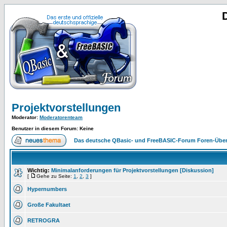
Projektvorstellungen
Moderator
:
Moderatorenteam
Benutzer in diesem Forum: Keine
Das deutsche QBasic- und FreeBASIC-Forum Foren-Über
Wichtig:
Minimalanforderungen für Projektvorstellungen [Diskussion]
[
Gehe zu Seite:
1
,
2
,
3
]
Hypernumbers
Große Fakultaet
RETROGRA