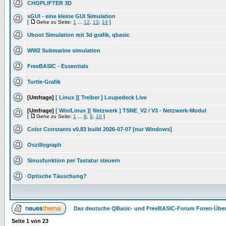
CHOPLIFTER 3D
sGUI - eine kleine GUI Simulation
[
Gehe zu Seite:
1
...
12
,
13
,
14
]
Uboot Simulation mit 3d grafik, qbasic
WW2 Submarine simulation
FreeBASIC - Essentials
Turtle-Grafik
[Umfrage]
[ Linux ][ Treiber ] Loupedeck Live
[Umfrage]
[ Win/Linux ][ Netzwerk ] TSNE_V2 / V3 - Netzwerk-Modul
[
Gehe zu Seite:
1
...
8
,
9
,
10
]
Color Constants v0.83 build 2026-07-07 [nur Windows]
Oszillograph
Sinusfunktion per Tastatur steuern
Optische Täuschung?
Das deutsche QBasic- und FreeBASIC-Forum Foren-Über
Seite
1
von
23