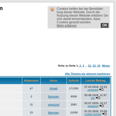
m
Cookies helfen bei der Bereit­stel­
lung dieser Website. Durch die
Nutzung dieser Website erklären Sie
sich damit einverstanden, dass
Cookies gesetzt werden.
OK
Mehr erfahren
Gehe zu Seite
1
,
2
,
3
...
21
,
22
,
23
Weiter
Alle Themen als gelesen markieren
Antworten
Autor
Aufrufe
Letzter Beitrag
07.03.2016, 15:23
dreael
47
171350
nemored
05.08.2026, 11:37
2
Berkeley
6508
hhr
03.07.2026, 20:17
11
gripslund
2081
gripslund
01.02.2026, 15:09
15
Berkeley
11058
Lothar Schirm