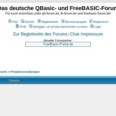
Das deutsche QBasic- und FreeBASIC-Foru
Für euch erreichbar unter qb-forum.de, fb-forum.de und freebasic-forum.de!
FAQ
Suchen
Mitgliederliste
Benutzergruppen
Registrieren
Profil
Einloggen, um private Nachrichten zu lesen
Login
Zur Begleitseite des Forums
Chat
Impressum
/
/
Aktueller Forenpartner:
sicht
->
Projektvorstellungen
Themen