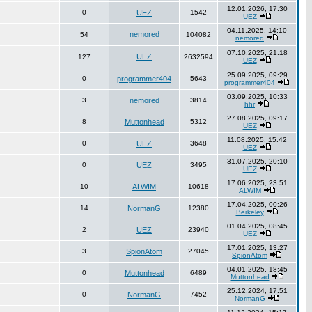
12.01.2026, 17:30
0
UEZ
1542
UEZ
04.11.2025, 14:10
nemored
54
104082
nemored
07.10.2025, 21:18
UEZ
127
2632594
UEZ
25.09.2025, 09:29
0
programmer404
5643
programmer404
03.09.2025, 10:33
3
nemored
3814
hhr
27.08.2025, 09:17
8
Muttonhead
5312
UEZ
11.08.2025, 15:42
0
UEZ
3648
UEZ
31.07.2025, 20:10
0
UEZ
3495
UEZ
17.06.2025, 23:51
10
ALWIM
10618
ALWIM
17.04.2025, 00:26
14
NormanG
12380
Berkeley
01.04.2025, 08:45
2
UEZ
23940
UEZ
17.01.2025, 13:27
3
SpionAtom
27045
SpionAtom
04.01.2025, 18:45
0
Muttonhead
6489
Muttonhead
25.12.2024, 17:51
0
NormanG
7452
NormanG