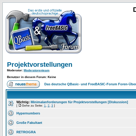
Projektvorstellungen
Moderator
:
Moderatorenteam
Benutzer in diesem Forum: Keine
Das deutsche QBasic- und FreeBASIC-Forum Foren-Über
Wichtig:
Minimalanforderungen für Projektvorstellungen [Diskussion]
[
Gehe zu Seite:
1
,
2
,
3
]
Hypernumbers
Große Fakultaet
RETROGRA