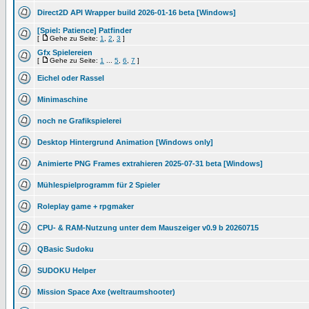
Direct2D API Wrapper build 2026-01-16 beta [Windows]
[Spiel: Patience] Patfinder
[
Gehe zu Seite:
1
,
2
,
3
]
Gfx Spielereien
[
Gehe zu Seite:
1
...
5
,
6
,
7
]
Eichel oder Rassel
Minimaschine
noch ne Grafikspielerei
Desktop Hintergrund Animation [Windows only]
Animierte PNG Frames extrahieren 2025-07-31 beta [Windows]
Mühlespielprogramm für 2 Spieler
Roleplay game + rpgmaker
CPU- & RAM-Nutzung unter dem Mauszeiger v0.9 b 20260715
QBasic Sudoku
SUDOKU Helper
Mission Space Axe (weltraumshooter)