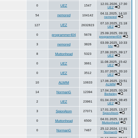
12.01.2026, 17:30
0
UEZ
1547
UEZ
04.11.2025, 14:10
nemored
54
104142
nemored
07.10.2025, 21:18
UEZ
127
2632823
UEZ
25.09.2025, 09:29
0
programmer404
5678
programmer404
03.09.2025, 10:33
3
nemored
3826
hhr
27.08.2025, 09:17
8
Muttonhead
5323
UEZ
11.08.2025, 15:42
0
UEZ
3661
UEZ
31.07.2025, 20:10
0
UEZ
3512
UEZ
17.06.2025, 23:51
10
ALWIM
10633
ALWIM
17.04.2025, 00:26
14
NormanG
12394
Berkeley
01.04.2025, 08:45
2
UEZ
23961
UEZ
17.01.2025, 13:27
3
SpionAtom
27071
SpionAtom
04.01.2025, 18:45
0
Muttonhead
6500
Muttonhead
25.12.2024, 17:51
0
NormanG
7467
NormanG