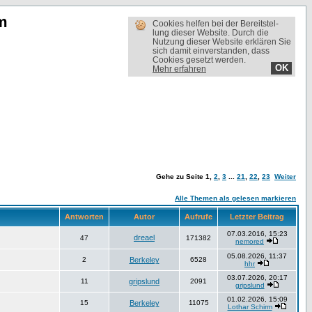
m
Cookies helfen bei der Bereit­stel­
lung dieser Website. Durch die
Nutzung dieser Website erklären Sie
sich damit einverstanden, dass
Cookies gesetzt werden.
OK
Mehr erfahren
Gehe zu Seite
1
,
2
,
3
...
21
,
22
,
23
Weiter
Alle Themen als gelesen markieren
Antworten
Autor
Aufrufe
Letzter Beitrag
07.03.2016, 15:23
dreael
47
171382
nemored
05.08.2026, 11:37
2
Berkeley
6528
hhr
03.07.2026, 20:17
11
gripslund
2091
gripslund
01.02.2026, 15:09
15
Berkeley
11075
Lothar Schirm