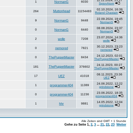
11.12.2024, 15:17
1
NormanG
6030
SpionAtom
02.10.2024, 16:39
Muttonhead
264
11154483
Roland Chastain
22.09.2024, 19:45
9
NormanG
9448
NormanG
08.08.2024, 23:37
0
NormanG
6440
NormanG
23.07.2024, 14:36
2
wolle
7208
wolle
30.12.2023, 23:23
0
nemored
7821
nemored
24.12.2023, 02:01
0
ThePuppetMaster
8434
ThePuppetMaster
24.11.2023, 00:27
ThePuppetMaster
181
376602
ThePuppetMaster
08.11.2023, 23:36
17
UEZ
41018
UEZ
24.06.2022, 12:22
1
programmer404
11389
grindstone
23.06.2022, 18:35
0
programmer404
11236
programmer404
14.05.2022, 12:04
1
hhr
9881
grindstone
Alle Zeiten sind GMT + 1 Stunde
Gehe zu Seite
1
,
2
,
3
...
21
,
22
,
23
Weiter