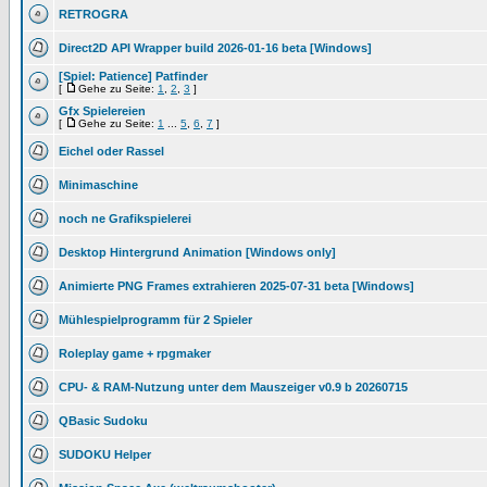
RETROGRA
Direct2D API Wrapper build 2026-01-16 beta [Windows]
[Spiel: Patience] Patfinder
[
Gehe zu Seite:
1
,
2
,
3
]
Gfx Spielereien
[
Gehe zu Seite:
1
...
5
,
6
,
7
]
Eichel oder Rassel
Minimaschine
noch ne Grafikspielerei
Desktop Hintergrund Animation [Windows only]
Animierte PNG Frames extrahieren 2025-07-31 beta [Windows]
Mühlespielprogramm für 2 Spieler
Roleplay game + rpgmaker
CPU- & RAM-Nutzung unter dem Mauszeiger v0.9 b 20260715
QBasic Sudoku
SUDOKU Helper