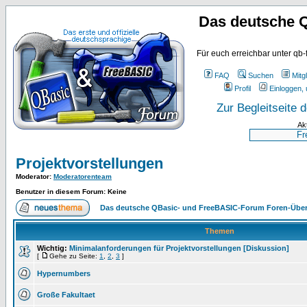
Das deutsche 
Für euch erreichbar unter qb-
FAQ
Suchen
Mitgl
Profil
Einloggen, 
Zur Begleitseite
Ak
Projektvorstellungen
Moderator
:
Moderatorenteam
Benutzer in diesem Forum: Keine
Das deutsche QBasic- und FreeBASIC-Forum Foren-Über
Themen
Wichtig:
Minimalanforderungen für Projektvorstellungen [Diskussion]
[
Gehe zu Seite:
1
,
2
,
3
]
Hypernumbers
Große Fakultaet