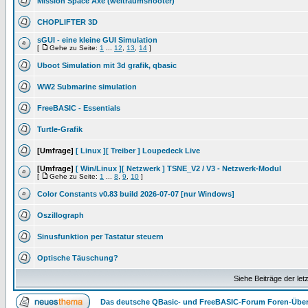
Mission Space Axe (weltraumshooter)
CHOPLIFTER 3D
sGUI - eine kleine GUI Simulation
[
Gehe zu Seite:
1
...
12
,
13
,
14
]
Uboot Simulation mit 3d grafik, qbasic
WW2 Submarine simulation
FreeBASIC - Essentials
Turtle-Grafik
[Umfrage]
[ Linux ][ Treiber ] Loupedeck Live
[Umfrage]
[ Win/Linux ][ Netzwerk ] TSNE_V2 / V3 - Netzwerk-Modul
[
Gehe zu Seite:
1
...
8
,
9
,
10
]
Color Constants v0.83 build 2026-07-07 [nur Windows]
Oszillograph
Sinusfunktion per Tastatur steuern
Optische Täuschung?
Siehe Beiträge der let
Das deutsche QBasic- und FreeBASIC-Forum Foren-Über