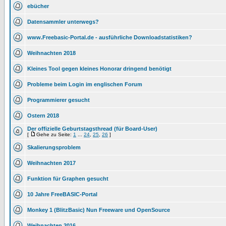
ebücher
Datensammler unterwegs?
www.Freebasic-Portal.de - ausführliche Downloadstatistiken?
Weihnachten 2018
Kleines Tool gegen kleines Honorar dringend benötigt
Probleme beim Login im englischen Forum
Programmierer gesucht
Ostern 2018
Der offizielle Geburtstagsthread (für Board-User)
[
Gehe zu Seite:
1
...
24
,
25
,
26
]
Skalierungsproblem
Weihnachten 2017
Funktion für Graphen gesucht
10 Jahre FreeBASIC-Portal
Monkey 1 (BlitzBasic) Nun Freeware und OpenSource
Weihnachten 2016