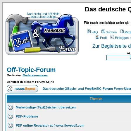
Das deutsche 
Für euch erreichbar unter qb-
FAQ
Suchen
Mitgl
Profil
Einloggen, 
Zur Begleitseite
Ak
Off-Topic-Forum
Moderator
:
Moderatorenteam
Benutzer in diesem Forum: Keine
Das deutsche QBasic- und FreeBASIC-Forum Foren-Über
Themen
Merkwürdige (Text)Zeichen übersetzen
PDF-Probleme
PDF online Reparatur auf www.ilovepdf.com