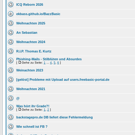
ICQ Reborn 2026
ekbass.github.io/BazzBasic
Weihnachten 2025
An Sebastian
Weihnachten 2024
R.I.P. Thomas E. Kurtz
Phishing-Mails - Stilblüten und Absurdes
[
Gehe zu Seite:
1
...
4
,
5
,
6
]
Weinachten 2023
[gelöst] Probleme mit Upload auf users.freebasic-portal.de
Weihnachten 2021
@
Was hört ihr Grade?!
[
Gehe zu Seite:
1
,
2
]
backstagepro.de DB liefert diese Fehlermeldung
Wie schnell ist FB ?