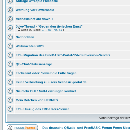
Anfrage OffTopic Freebasic
Warnung vor Powerbasic
freebasic.net are down ?
Joke-Thread - "Gegen den tierischen Ernst"
[
Gehe zu Seite:
1
...
69
,
70
,
71
]
Nachrichten
Weihnachten 2020
FYI - Migration des FreeBASIC-Portal-SVN/Subversion-Servers
QB-Chat-Statusanzeige
Fackellauf oder: Soweit die Füße tragen...
Keine Verbindung zu users.freebasic-portal.de
Nie mehr DHL! Null-Leistungen konkret
Mein Botchen von HERMES
FYI - Umzug des FBP-Users-Server
Siehe Beiträge der let
Das deutsche QBasic- und FreeBASIC-Forum Foren-Über