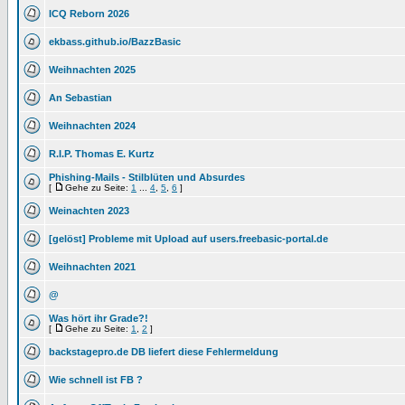
ICQ Reborn 2026
ekbass.github.io/BazzBasic
Weihnachten 2025
An Sebastian
Weihnachten 2024
R.I.P. Thomas E. Kurtz
Phishing-Mails - Stilblüten und Absurdes
[
Gehe zu Seite:
1
...
4
,
5
,
6
]
Weinachten 2023
[gelöst] Probleme mit Upload auf users.freebasic-portal.de
Weihnachten 2021
@
Was hört ihr Grade?!
[
Gehe zu Seite:
1
,
2
]
backstagepro.de DB liefert diese Fehlermeldung
Wie schnell ist FB ?