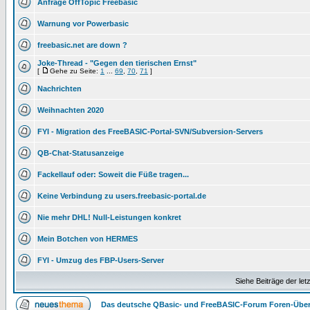
Anfrage OffTopic Freebasic
Warnung vor Powerbasic
freebasic.net are down ?
Joke-Thread - "Gegen den tierischen Ernst"
[
Gehe zu Seite:
1
...
69
,
70
,
71
]
Nachrichten
Weihnachten 2020
FYI - Migration des FreeBASIC-Portal-SVN/Subversion-Servers
QB-Chat-Statusanzeige
Fackellauf oder: Soweit die Füße tragen...
Keine Verbindung zu users.freebasic-portal.de
Nie mehr DHL! Null-Leistungen konkret
Mein Botchen von HERMES
FYI - Umzug des FBP-Users-Server
Siehe Beiträge der let
Das deutsche QBasic- und FreeBASIC-Forum Foren-Über