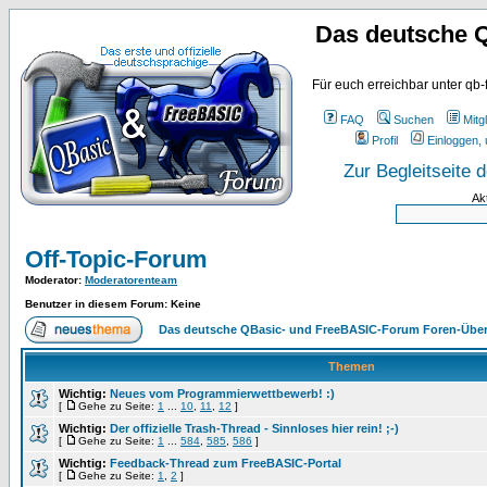
Das deutsche 
Für euch erreichbar unter qb-
FAQ
Suchen
Mitgl
Profil
Einloggen, 
Zur Begleitseite
Ak
Off-Topic-Forum
Moderator
:
Moderatorenteam
Benutzer in diesem Forum: Keine
Das deutsche QBasic- und FreeBASIC-Forum Foren-Über
Themen
Wichtig:
Neues vom Programmierwettbewerb! :)
[
Gehe zu Seite:
1
...
10
,
11
,
12
]
Wichtig:
Der offizielle Trash-Thread - Sinnloses hier rein! ;-)
[
Gehe zu Seite:
1
...
584
,
585
,
586
]
Wichtig:
Feedback-Thread zum FreeBASIC-Portal
[
Gehe zu Seite:
1
,
2
]