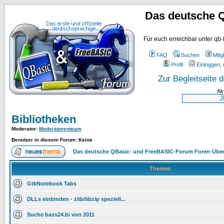
Das deutsche 
Für euch erreichbar unter qb-
FAQ
Suchen
Mitgl
Profil
Einloggen, 
Zur Begleitseite
Ak
Bibliotheken
Moderator
:
Moderatorenteam
Benutzer in diesem Forum: Keine
Das deutsche QBasic- und FreeBASIC-Forum Foren-Über
Themen
GtkNotebook Tabs
DLLs einbinden - zlib/libzip speziell...
Suche bass24.bi von 2011