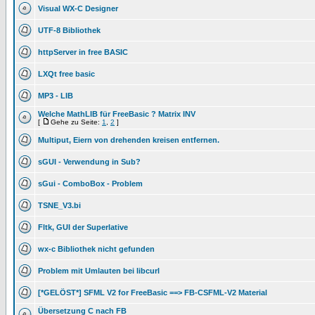
Visual WX-C Designer
UTF-8 Bibliothek
httpServer in free BASIC
LXQt free basic
MP3 - LIB
Welche MathLIB für FreeBasic ? Matrix INV
[
Gehe zu Seite:
1
,
2
]
Multiput, Eiern von drehenden kreisen entfernen.
sGUI - Verwendung in Sub?
sGui - ComboBox - Problem
TSNE_V3.bi
Fltk, GUI der Superlative
wx-c Bibliothek nicht gefunden
Problem mit Umlauten bei libcurl
[*GELÖST*] SFML V2 for FreeBasic ==> FB-CSFML-V2 Material
Übersetzung C nach FB