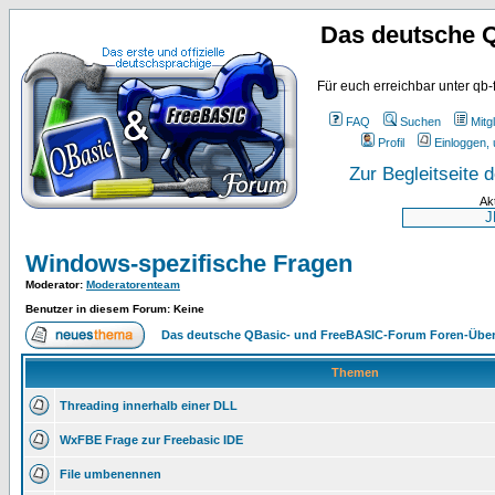
Das deutsche 
Für euch erreichbar unter qb-
FAQ
Suchen
Mitgl
Profil
Einloggen, 
Zur Begleitseite
Ak
Windows-spezifische Fragen
Moderator
:
Moderatorenteam
Benutzer in diesem Forum: Keine
Das deutsche QBasic- und FreeBASIC-Forum Foren-Über
Themen
Threading innerhalb einer DLL
WxFBE Frage zur Freebasic IDE
File umbenennen