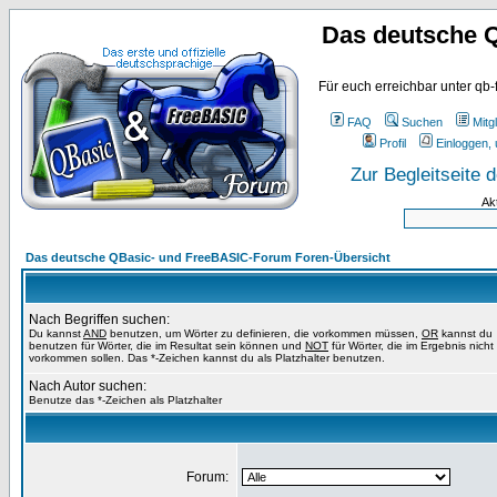
Das deutsche 
Für euch erreichbar unter qb-
FAQ
Suchen
Mitgl
Profil
Einloggen, 
Zur Begleitseite
Ak
Das deutsche QBasic- und FreeBASIC-Forum Foren-Übersicht
Nach Begriffen suchen:
Du kannst
AND
benutzen, um Wörter zu definieren, die vorkommen müssen,
OR
kannst du
benutzen für Wörter, die im Resultat sein können und
NOT
für Wörter, die im Ergebnis nicht
vorkommen sollen. Das *-Zeichen kannst du als Platzhalter benutzen.
Nach Autor suchen:
Benutze das *-Zeichen als Platzhalter
Forum: