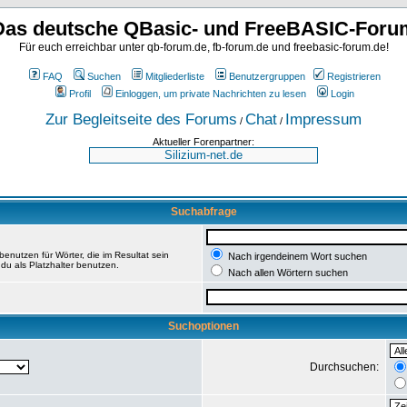
Das deutsche QBasic- und FreeBASIC-Foru
Für euch erreichbar unter qb-forum.de, fb-forum.de und freebasic-forum.de!
FAQ
Suchen
Mitgliederliste
Benutzergruppen
Registrieren
Profil
Einloggen, um private Nachrichten zu lesen
Login
Zur Begleitseite des Forums
Chat
Impressum
/
/
Aktueller Forenpartner:
Suchabfrage
enutzen für Wörter, die im Resultat sein
Nach irgendeinem Wort suchen
du als Platzhalter benutzen.
Nach allen Wörtern suchen
Suchoptionen
Durchsuchen: