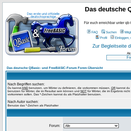
Das deutsche 
Für euch erreichbar unter qb-
FAQ
Suchen
Mitgl
Profil
Einloggen, 
Zur Begleitseite
Ak
Das deutsche QBasic- und FreeBASIC-Forum Foren-Übersicht
Nach Begriffen suchen:
Du kannst
AND
benutzen, um Wörter zu definieren, die vorkommen müssen,
OR
kannst du
benutzen für Wörter, die im Resultat sein können und
NOT
für Wörter, die im Ergebnis nicht
vorkommen sollen. Das *-Zeichen kannst du als Platzhalter benutzen.
Nach Autor suchen:
Benutze das *-Zeichen als Platzhalter
Forum: