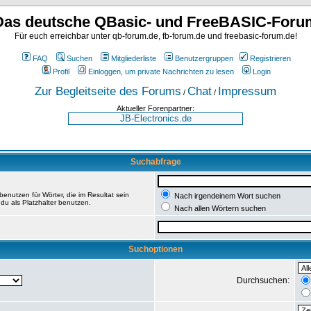
Das deutsche QBasic- und FreeBASIC-Foru
Für euch erreichbar unter qb-forum.de, fb-forum.de und freebasic-forum.de!
FAQ
Suchen
Mitgliederliste
Benutzergruppen
Registrieren
Profil
Einloggen, um private Nachrichten zu lesen
Login
Zur Begleitseite des Forums
Chat
Impressum
/
/
Aktueller Forenpartner:
Suchabfrage
enutzen für Wörter, die im Resultat sein
Nach irgendeinem Wort suchen
du als Platzhalter benutzen.
Nach allen Wörtern suchen
Suchoptionen
Durchsuchen: