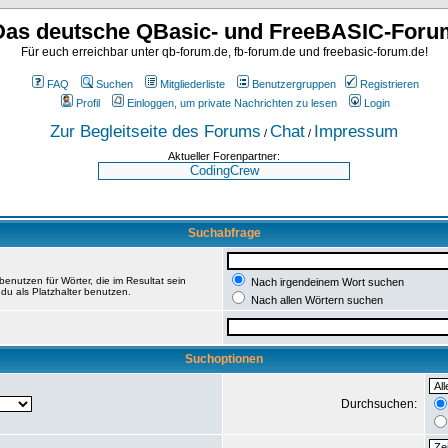
Das deutsche QBasic- und FreeBASIC-Foru
Für euch erreichbar unter qb-forum.de, fb-forum.de und freebasic-forum.de!
FAQ
Suchen
Mitgliederliste
Benutzergruppen
Registrieren
Profil
Einloggen, um private Nachrichten zu lesen
Login
Zur Begleitseite des Forums
Chat
Impressum
/
/
Aktueller Forenpartner:
Suchabfrage
enutzen für Wörter, die im Resultat sein
Nach irgendeinem Wort suchen
du als Platzhalter benutzen.
Nach allen Wörtern suchen
Suchoptionen
Durchsuchen: