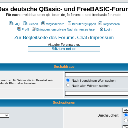
Das deutsche QBasic- und FreeBASIC-Foru
Für euch erreichbar unter qb-forum.de, fb-forum.de und freebasic-forum.de!
FAQ
Suchen
Mitgliederliste
Benutzergruppen
Registrieren
Profil
Einloggen, um private Nachrichten zu lesen
Login
Zur Begleitseite des Forums
Chat
Impressum
/
/
Aktueller Forenpartner:
Suchabfrage
enutzen für Wörter, die im Resultat sein
Nach irgendeinem Wort suchen
du als Platzhalter benutzen.
Nach allen Wörtern suchen
Suchoptionen
Durchsuchen: