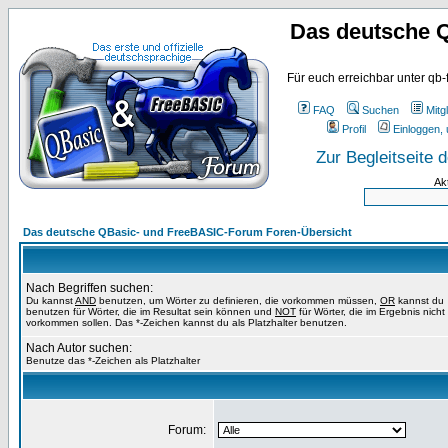
Das deutsche 
Für euch erreichbar unter qb-
FAQ
Suchen
Mitgl
Profil
Einloggen, 
Zur Begleitseite
Ak
Das deutsche QBasic- und FreeBASIC-Forum Foren-Übersicht
Nach Begriffen suchen:
Du kannst
AND
benutzen, um Wörter zu definieren, die vorkommen müssen,
OR
kannst du
benutzen für Wörter, die im Resultat sein können und
NOT
für Wörter, die im Ergebnis nicht
vorkommen sollen. Das *-Zeichen kannst du als Platzhalter benutzen.
Nach Autor suchen:
Benutze das *-Zeichen als Platzhalter
Forum: