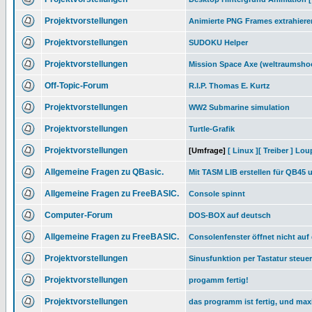
Projektvorstellungen
Animierte PNG Frames extrahiere
Projektvorstellungen
SUDOKU Helper
Projektvorstellungen
Mission Space Axe (weltraumsho
Off-Topic-Forum
R.I.P. Thomas E. Kurtz
Projektvorstellungen
WW2 Submarine simulation
Projektvorstellungen
Turtle-Grafik
Projektvorstellungen
[Umfrage]
[ Linux ][ Treiber ] Lo
Allgemeine Fragen zu QBasic.
Mit TASM LIB erstellen für QB45 u
Allgemeine Fragen zu FreeBASIC.
Console spinnt
Computer-Forum
DOS-BOX auf deutsch
Allgemeine Fragen zu FreeBASIC.
Consolenfenster öffnet nicht auf
Projektvorstellungen
Sinusfunktion per Tastatur steue
Projektvorstellungen
progamm fertig!
Projektvorstellungen
das programm ist fertig, und maxi