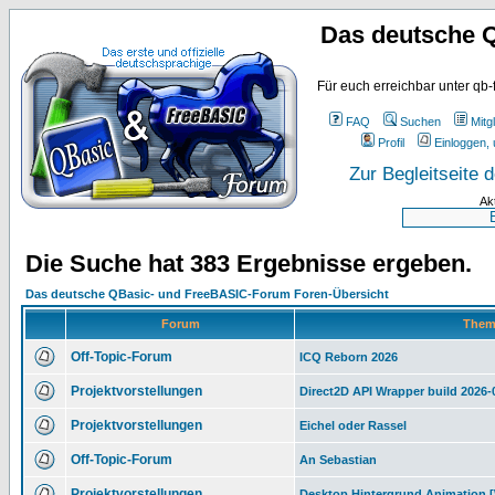
Das deutsche 
Für euch erreichbar unter qb-
FAQ
Suchen
Mitgl
Profil
Einloggen, 
Zur Begleitseite
Ak
Die Suche hat 383 Ergebnisse ergeben.
Das deutsche QBasic- und FreeBASIC-Forum Foren-Übersicht
Forum
The
Off-Topic-Forum
ICQ Reborn 2026
Projektvorstellungen
Direct2D API Wrapper build 2026
Projektvorstellungen
Eichel oder Rassel
Off-Topic-Forum
An Sebastian
Projektvorstellungen
Desktop Hintergrund Animation 