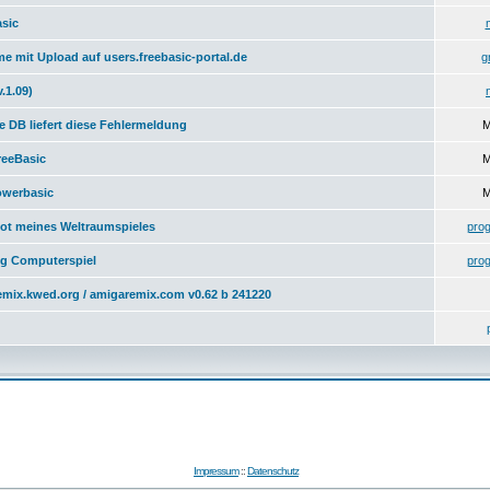
sic
me mit Upload auf users.freebasic-portal.de
g
.1.09)
 DB liefert diese Fehlermeldung
M
reeBasic
M
owerbasic
M
ot meines Weltraumspieles
pro
g Computerspiel
pro
emix.kwed.org / amigaremix.com v0.62 b 241220
Impressum
::
Datenschutz