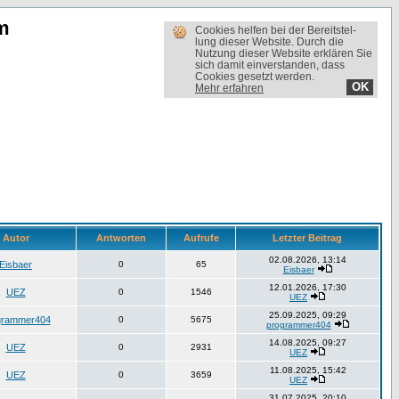
m
Cookies helfen bei der Bereit­stel­
lung dieser Website. Durch die
Nutzung dieser Website erklären Sie
sich damit einverstanden, dass
Cookies gesetzt werden.
OK
Mehr erfahren
Autor
Antworten
Aufrufe
Letzter Beitrag
02.08.2026, 13:14
Eisbaer
0
65
Eisbaer
12.01.2026, 17:30
UEZ
0
1546
UEZ
25.09.2025, 09:29
grammer404
0
5675
programmer404
14.08.2025, 09:27
UEZ
0
2931
UEZ
11.08.2025, 15:42
UEZ
0
3659
UEZ
31.07.2025, 20:10