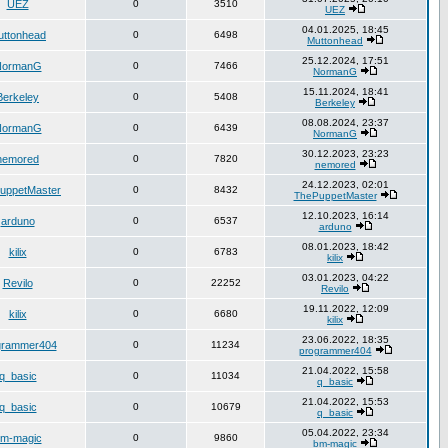
UEZ
0
3510
UEZ
04.01.2025, 18:45
uttonhead
0
6498
Muttonhead
25.12.2024, 17:51
NormanG
0
7466
NormanG
15.11.2024, 18:41
Berkeley
0
5408
Berkeley
08.08.2024, 23:37
NormanG
0
6439
NormanG
30.12.2023, 23:23
nemored
0
7820
nemored
24.12.2023, 02:01
uppetMaster
0
8432
ThePuppetMaster
12.10.2023, 16:14
arduno
0
6537
arduno
08.01.2023, 18:42
kilix
0
6783
kilix
03.01.2023, 04:22
Revilo
0
22252
Revilo
19.11.2022, 12:09
kilix
0
6680
kilix
23.06.2022, 18:35
grammer404
0
11234
programmer404
21.04.2022, 15:58
q_basic
0
11034
q_basic
21.04.2022, 15:53
q_basic
0
10679
q_basic
05.04.2022, 23:34
m-magic
0
9860
bm-magic