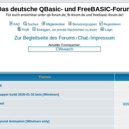
Das deutsche QBasic- und FreeBASIC-Foru
Für euch erreichbar unter qb-forum.de, fb-forum.de und freebasic-forum.de!
FAQ
Suchen
Mitgliederliste
Benutzergruppen
Registrieren
Profil
Einloggen, um private Nachrichten zu lesen
Login
Zur Begleitseite des Forums
Chat
Impressum
/
/
Aktueller Forenpartner:
Themen
26
rapper build 2026-01-16 beta [Windows]
sel
pro
grund Animation [Windows only]