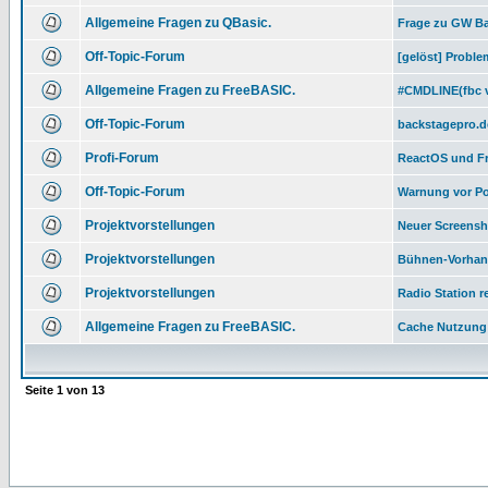
Allgemeine Fragen zu QBasic.
Frage zu GW Ba
Off-Topic-Forum
[gelöst] Proble
Allgemeine Fragen zu FreeBASIC.
#CMDLINE(fbc v
Off-Topic-Forum
backstagepro.de
Profi-Forum
ReactOS und F
Off-Topic-Forum
Warnung vor P
Projektvorstellungen
Neuer Screensh
Projektvorstellungen
Bühnen-Vorhan
Projektvorstellungen
Radio Station r
Allgemeine Fragen zu FreeBASIC.
Cache Nutzung
Seite
1
von
13