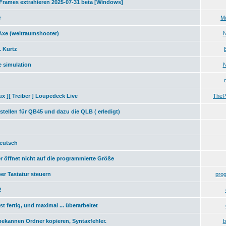
Frames extrahieren 2025-07-31 beta [Windows]
r
M
Axe (weltraumshooter)
. Kurtz
 simulation
ux ][ Treiber ] Loupedeck Live
TheP
stellen für QB45 und dazu die QLB ( erledigt)
eutsch
 öffnet nicht auf die programmierte Größe
er Tastatur steuern
pro
!
t fertig, und maximal ... überarbeitet
bekannen Ordner kopieren, Syntaxfehler.
b