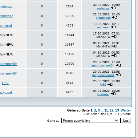
30.03.2022, 12:09
malemuc
0
7184
malemuc
21.03.2022, 15:45
rindstone
0
12900
grindstone
13.03.2022, 18:17
nemored
0
4958
nemored
17.10.2021, 07:31
arkNEW
0
11643
MarkNEW
05.10.2021, 16:31
arkNEW
0
16387
MarkNEW
04.10.2021, 00:53
arkNEW
0
13120
MarkNEW
20.09.2021, 17:48
grammer404
0
10600
programmer404
20.09.2021, 12:58
grammer404
0
8610
programmer404
25.03.2021, 23:00
UEZ
0
9513
UEZ
04.03.2021, 18:26
pzktupel
0
6765
pzktupel
Gehe zu Seite
1
,
2
,
3
...
11
,
12
,
13
Weiter
Alle Zeiten sind GMT + 1 Stunde
Gehe zu: