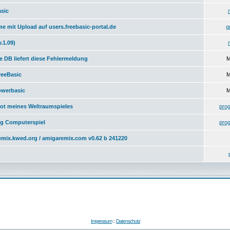
sic
me mit Upload auf users.freebasic-portal.de
g
.1.09)
 DB liefert diese Fehlermeldung
M
reeBasic
M
owerbasic
M
ot meines Weltraumspieles
pro
g Computerspiel
pro
emix.kwed.org / amigaremix.com v0.62 b 241220
Impressum
::
Datenschutz