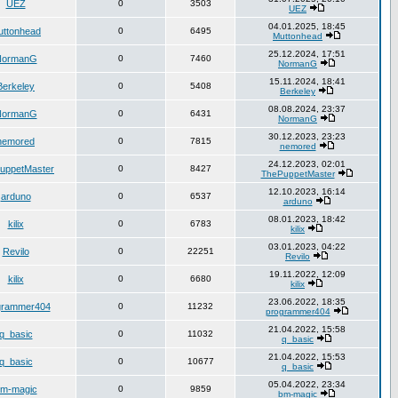
UEZ
0
3503
UEZ
04.01.2025, 18:45
uttonhead
0
6495
Muttonhead
25.12.2024, 17:51
NormanG
0
7460
NormanG
15.11.2024, 18:41
Berkeley
0
5408
Berkeley
08.08.2024, 23:37
NormanG
0
6431
NormanG
30.12.2023, 23:23
nemored
0
7815
nemored
24.12.2023, 02:01
uppetMaster
0
8427
ThePuppetMaster
12.10.2023, 16:14
arduno
0
6537
arduno
08.01.2023, 18:42
kilix
0
6783
kilix
03.01.2023, 04:22
Revilo
0
22251
Revilo
19.11.2022, 12:09
kilix
0
6680
kilix
23.06.2022, 18:35
grammer404
0
11232
programmer404
21.04.2022, 15:58
q_basic
0
11032
q_basic
21.04.2022, 15:53
q_basic
0
10677
q_basic
05.04.2022, 23:34
m-magic
0
9859
bm-magic