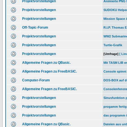
Projektvorstellungen
Animierte PNG 
Projektvorstellungen
SUDOKU Helpe
Projektvorstellungen
Mission Space 
Off-Topic-Forum
R.I.P. Thomas E
Projektvorstellungen
WW2 Submarine
Projektvorstellungen
Turtle-Grafik
Projektvorstellungen
[Umfrage]
[ Lin
Allgemeine Fragen zu QBasic.
Mit TASM LIB er
Allgemeine Fragen zu FreeBASIC.
Console spinnt
Computer-Forum
DOS-BOX auf d
Allgemeine Fragen zu FreeBASIC.
Consolenfenster
Projektvorstellungen
Sinusfunktion p
Projektvorstellungen
progamm fertig
Projektvorstellungen
das programm is
Allgemeine Fragen zu QBasic.
Dateien aus un