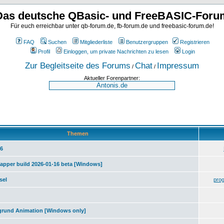
Das deutsche QBasic- und FreeBASIC-Foru
Für euch erreichbar unter qb-forum.de, fb-forum.de und freebasic-forum.de!
FAQ
Suchen
Mitgliederliste
Benutzergruppen
Registrieren
Profil
Einloggen, um private Nachrichten zu lesen
Login
Zur Begleitseite des Forums
Chat
Impressum
/
/
Aktueller Forenpartner:
Themen
26
rapper build 2026-01-16 beta [Windows]
sel
pro
grund Animation [Windows only]