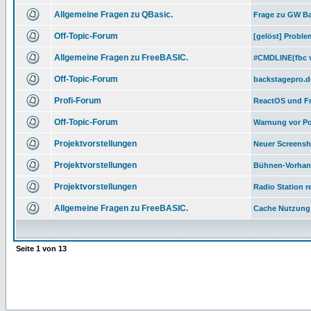
Allgemeine Fragen zu QBasic.
Frage zu GW Ba
Off-Topic-Forum
[gelöst] Proble
Allgemeine Fragen zu FreeBASIC.
#CMDLINE(fbc v
Off-Topic-Forum
backstagepro.de
Profi-Forum
ReactOS und F
Off-Topic-Forum
Warnung vor P
Projektvorstellungen
Neuer Screensh
Projektvorstellungen
Bühnen-Vorhan
Projektvorstellungen
Radio Station r
Allgemeine Fragen zu FreeBASIC.
Cache Nutzung
Seite
1
von
13