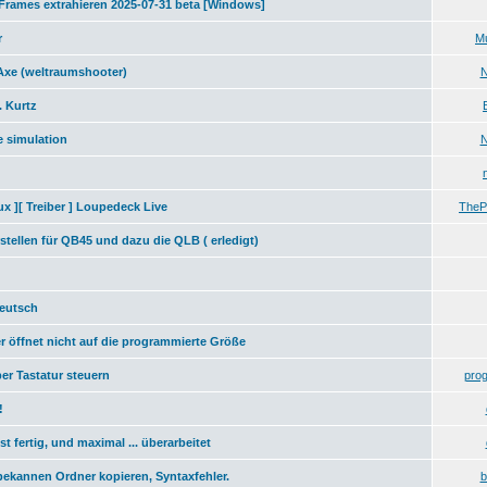
Frames extrahieren 2025-07-31 beta [Windows]
r
M
Axe (weltraumshooter)
. Kurtz
 simulation
ux ][ Treiber ] Loupedeck Live
TheP
stellen für QB45 und dazu die QLB ( erledigt)
eutsch
 öffnet nicht auf die programmierte Größe
er Tastatur steuern
pro
!
t fertig, und maximal ... überarbeitet
bekannen Ordner kopieren, Syntaxfehler.
b