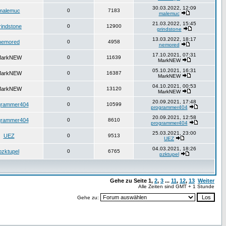
30.03.2022, 12:09
malemuc
0
7183
malemuc
21.03.2022, 15:45
rindstone
0
12900
grindstone
13.03.2022, 18:17
nemored
0
4958
nemored
17.10.2021, 07:31
arkNEW
0
11639
MarkNEW
05.10.2021, 16:31
arkNEW
0
16387
MarkNEW
04.10.2021, 00:53
arkNEW
0
13120
MarkNEW
20.09.2021, 17:48
grammer404
0
10599
programmer404
20.09.2021, 12:58
grammer404
0
8610
programmer404
25.03.2021, 23:00
UEZ
0
9513
UEZ
04.03.2021, 18:26
pzktupel
0
6765
pzktupel
Gehe zu Seite
1
,
2
,
3
...
11
,
12
,
13
Weiter
Alle Zeiten sind GMT + 1 Stunde
Gehe zu: