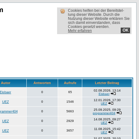
m
Cookies helfen bei der Bereit­stel­
lung dieser Website. Durch die
Nutzung dieser Website erklären Sie
sich damit einverstanden, dass
Cookies gesetzt werden.
OK
Mehr erfahren
Autor
Antworten
Aufrufe
Letzter Beitrag
02.08.2026, 13:14
Eisbaer
0
65
Eisbaer
12.01.2026, 17:30
UEZ
0
1546
UEZ
25.09.2025, 09:29
grammer404
0
5663
programmer404
14.08.2025, 09:27
UEZ
0
2929
UEZ
11.08.2025, 15:42
UEZ
0
3657
UEZ
31.07.2025, 20:10