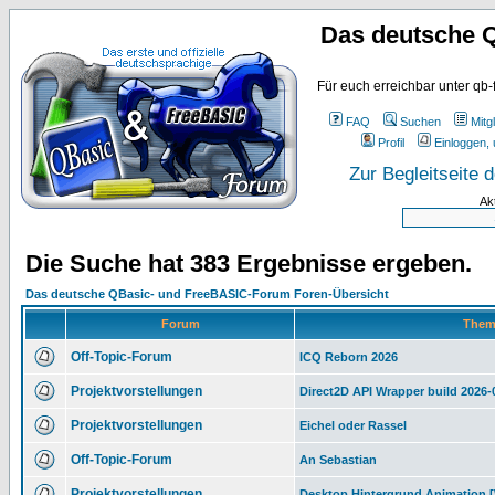
Das deutsche 
Für euch erreichbar unter qb-
FAQ
Suchen
Mitgl
Profil
Einloggen, 
Zur Begleitseite
Ak
Die Suche hat 383 Ergebnisse ergeben.
Das deutsche QBasic- und FreeBASIC-Forum Foren-Übersicht
Forum
The
Off-Topic-Forum
ICQ Reborn 2026
Projektvorstellungen
Direct2D API Wrapper build 2026
Projektvorstellungen
Eichel oder Rassel
Off-Topic-Forum
An Sebastian
Projektvorstellungen
Desktop Hintergrund Animation 