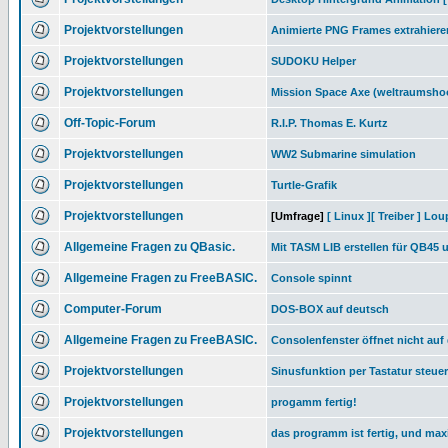
Projektvorstellungen
Animierte PNG Frames extrahiere
Projektvorstellungen
SUDOKU Helper
Projektvorstellungen
Mission Space Axe (weltraumsho
Off-Topic-Forum
R.I.P. Thomas E. Kurtz
Projektvorstellungen
WW2 Submarine simulation
Projektvorstellungen
Turtle-Grafik
Projektvorstellungen
[Umfrage]
[ Linux ][ Treiber ] Lo
Allgemeine Fragen zu QBasic.
Mit TASM LIB erstellen für QB45 u
Allgemeine Fragen zu FreeBASIC.
Console spinnt
Computer-Forum
DOS-BOX auf deutsch
Allgemeine Fragen zu FreeBASIC.
Consolenfenster öffnet nicht auf
Projektvorstellungen
Sinusfunktion per Tastatur steue
Projektvorstellungen
progamm fertig!
Projektvorstellungen
das programm ist fertig, und maxi