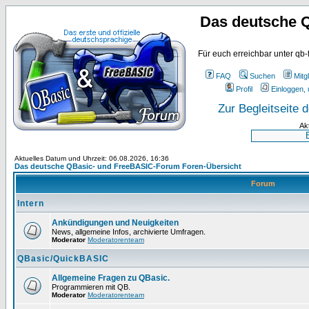
Das deutsche 
Für euch erreichbar unter qb-
FAQ
Suchen
Mitgl
Profil
Einloggen, 
Zur Begleitseite
Ak
Aktuelles Datum und Uhrzeit: 06.08.2026, 16:36
Das deutsche QBasic- und FreeBASIC-Forum Foren-Übersicht
Forum
Intern
Ankündigungen und Neuigkeiten
News, allgemeine Infos, archivierte Umfragen.
Moderator
Moderatorenteam
QBasic/QuickBASIC
Allgemeine Fragen zu QBasic.
Programmieren mit QB.
Moderator
Moderatorenteam