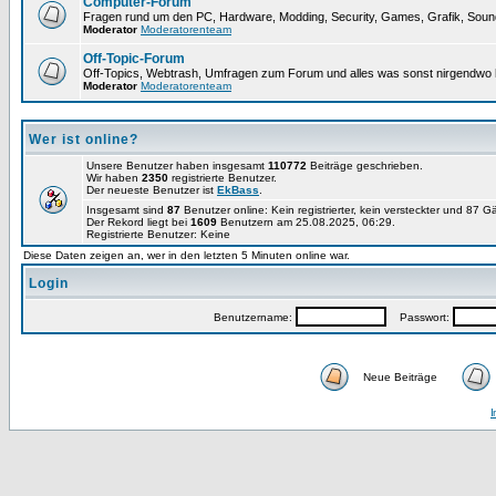
Computer-Forum
Fragen rund um den PC, Hardware, Modding, Security, Games, Grafik, Soun
Moderator
Moderatorenteam
Off-Topic-Forum
Off-Topics, Webtrash, Umfragen zum Forum und alles was sonst nirgendwo h
Moderator
Moderatorenteam
Wer ist online?
Unsere Benutzer haben insgesamt
110772
Beiträge geschrieben.
Wir haben
2350
registrierte Benutzer.
Der neueste Benutzer ist
EkBass
.
Insgesamt sind
87
Benutzer online: Kein registrierter, kein versteckter und 87 G
Der Rekord liegt bei
1609
Benutzern am 25.08.2025, 06:29.
Registrierte Benutzer: Keine
Diese Daten zeigen an, wer in den letzten 5 Minuten online war.
Login
Benutzername:
Passwort:
Neue Beiträge
I