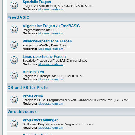
Spezielle Fragen
Fragen zu Bibliotheken, 3-D-Grafik, VBDOS etc.
Moderator
Moderatorenteam
FreeBASIC
Allgemeine Fragen zu FreeBASIC.
Programmieren mit FB.
Moderator
Moderatorenteam
Windows-spezifische Fragen
Fragen zu WinAPI, DirectX etc.
Moderator
Moderatorenteam
Linux-spezifische Fragen
Spezielle Fragen zu FreeBASIC unter Linux.
Moderator
Moderatorenteam
Bibliotheken
Fragen zu Librarys wie SDL, FMOD u. a.
Moderator
Moderatorenteam
QB und FB für Profis
Profi-Forum
Fragen zu ASM, Programmieren von Hardware/Elektronik mit QB/FB etc.
Moderator
Moderatorenteam
Verschiedenes
Projektvorstellungen
Stellt eure Projekte anderen Programmierern vor.
Moderator
Moderatorenteam