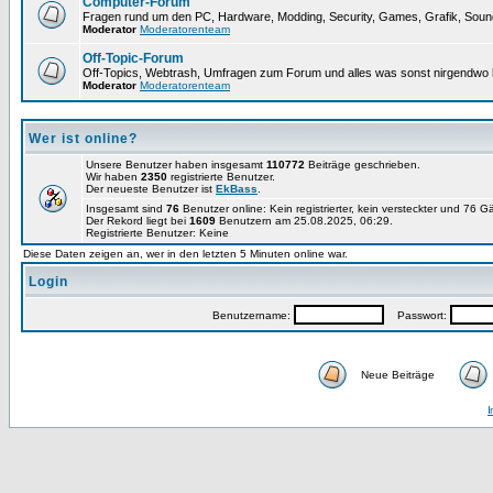
Computer-Forum
Fragen rund um den PC, Hardware, Modding, Security, Games, Grafik, Soun
Moderator
Moderatorenteam
Off-Topic-Forum
Off-Topics, Webtrash, Umfragen zum Forum und alles was sonst nirgendwo h
Moderator
Moderatorenteam
Wer ist online?
Unsere Benutzer haben insgesamt
110772
Beiträge geschrieben.
Wir haben
2350
registrierte Benutzer.
Der neueste Benutzer ist
EkBass
.
Insgesamt sind
76
Benutzer online: Kein registrierter, kein versteckter und 76 G
Der Rekord liegt bei
1609
Benutzern am 25.08.2025, 06:29.
Registrierte Benutzer: Keine
Diese Daten zeigen an, wer in den letzten 5 Minuten online war.
Login
Benutzername:
Passwort:
Neue Beiträge
I