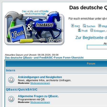
Das deutsche 
Für euch erreichbar unter qb-
FAQ
Suchen
Mitgl
Profil
Einloggen, 
Zur Begleitseite
Ak
Aktuelles Datum und Uhrzeit: 08.08.2026, 09:08
Das deutsche QBasic- und FreeBASIC-Forum Foren-Übersicht
Forum
Intern
Ankündigungen und Neuigkeiten
News, allgemeine Infos, archivierte Umfragen.
Moderator
Moderatorenteam
QBasic/QuickBASIC
Allgemeine Fragen zu QBasic.
Programmieren mit QB.
Moderator
Moderatorenteam