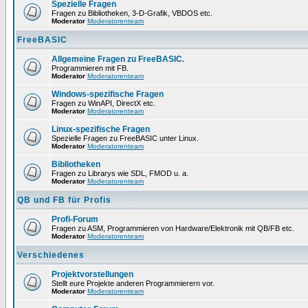
Spezielle Fragen
Fragen zu Bibliotheken, 3-D-Grafik, VBDOS etc.
Moderator
Moderatorenteam
FreeBASIC
Allgemeine Fragen zu FreeBASIC.
Programmieren mit FB.
Moderator
Moderatorenteam
Windows-spezifische Fragen
Fragen zu WinAPI, DirectX etc.
Moderator
Moderatorenteam
Linux-spezifische Fragen
Spezielle Fragen zu FreeBASIC unter Linux.
Moderator
Moderatorenteam
Bibliotheken
Fragen zu Librarys wie SDL, FMOD u. a.
Moderator
Moderatorenteam
QB und FB für Profis
Profi-Forum
Fragen zu ASM, Programmieren von Hardware/Elektronik mit QB/FB etc.
Moderator
Moderatorenteam
Verschiedenes
Projektvorstellungen
Stellt eure Projekte anderen Programmierern vor.
Moderator
Moderatorenteam