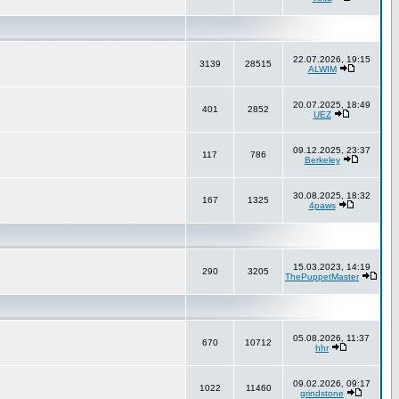
22.07.2026, 19:15
3139
28515
ALWIM
20.07.2025, 18:49
401
2852
UEZ
09.12.2025, 23:37
117
786
Berkeley
30.08.2025, 18:32
167
1325
4paws
15.03.2023, 14:19
290
3205
ThePuppetMaster
05.08.2026, 11:37
670
10712
hhr
09.02.2026, 09:17
1022
11460
grindstone