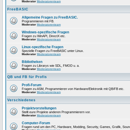
Moderator
Moderatorenteam
FreeBASIC
Allgemeine Fragen zu FreeBASIC.
Programmieren mit FB.
Moderator
Moderatorenteam
Windows-spezifische Fragen
Fragen zu WinAPI, DirectX etc.
Moderator
Moderatorenteam
Linux-spezifische Fragen
Spezielle Fragen zu FreeBASIC unter Linux.
Moderator
Moderatorenteam
Bibliotheken
Fragen zu Librarys wie SDL, FMOD u. a.
Moderator
Moderatorenteam
QB und FB für Profis
Profi-Forum
Fragen zu ASM, Programmieren von Hardware/Elektronik mit QB/FB etc.
Moderator
Moderatorenteam
Verschiedenes
Projektvorstellungen
Stellt eure Projekte anderen Programmierern vor.
Moderator
Moderatorenteam
Computer-Forum
Fragen rund um den PC, Hardware, Modding, Security, Games, Grafik, Soun