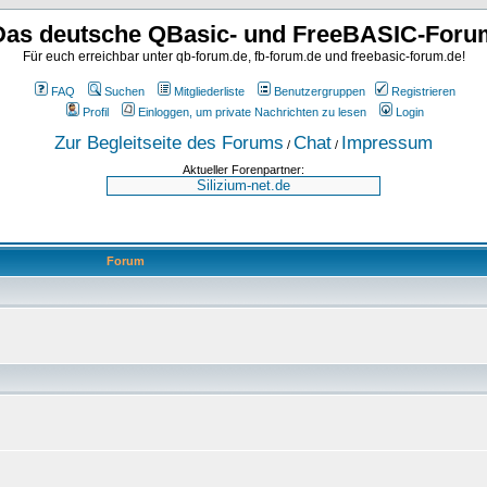
Das deutsche QBasic- und FreeBASIC-Foru
Für euch erreichbar unter qb-forum.de, fb-forum.de und freebasic-forum.de!
FAQ
Suchen
Mitgliederliste
Benutzergruppen
Registrieren
Profil
Einloggen, um private Nachrichten zu lesen
Login
Zur Begleitseite des Forums
Chat
Impressum
/
/
Aktueller Forenpartner:
Forum