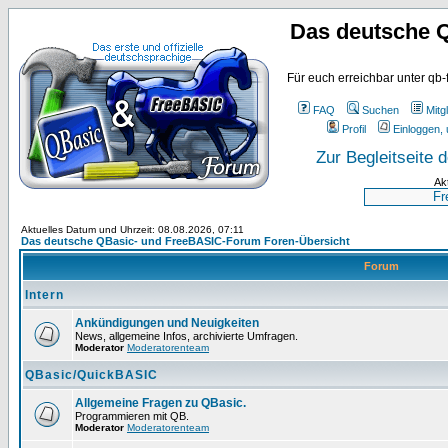
Das deutsche 
Für euch erreichbar unter qb-
FAQ
Suchen
Mitgl
Profil
Einloggen, 
Zur Begleitseite
Ak
Aktuelles Datum und Uhrzeit: 08.08.2026, 07:11
Das deutsche QBasic- und FreeBASIC-Forum Foren-Übersicht
Forum
Intern
Ankündigungen und Neuigkeiten
News, allgemeine Infos, archivierte Umfragen.
Moderator
Moderatorenteam
QBasic/QuickBASIC
Allgemeine Fragen zu QBasic.
Programmieren mit QB.
Moderator
Moderatorenteam