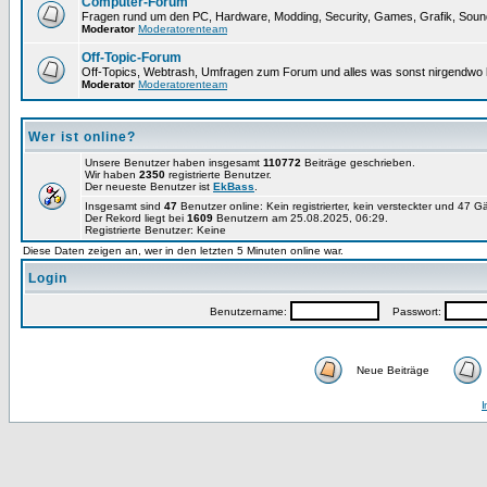
Computer-Forum
Fragen rund um den PC, Hardware, Modding, Security, Games, Grafik, Soun
Moderator
Moderatorenteam
Off-Topic-Forum
Off-Topics, Webtrash, Umfragen zum Forum und alles was sonst nirgendwo h
Moderator
Moderatorenteam
Wer ist online?
Unsere Benutzer haben insgesamt
110772
Beiträge geschrieben.
Wir haben
2350
registrierte Benutzer.
Der neueste Benutzer ist
EkBass
.
Insgesamt sind
47
Benutzer online: Kein registrierter, kein versteckter und 47 G
Der Rekord liegt bei
1609
Benutzern am 25.08.2025, 06:29.
Registrierte Benutzer: Keine
Diese Daten zeigen an, wer in den letzten 5 Minuten online war.
Login
Benutzername:
Passwort:
Neue Beiträge
I