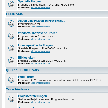
Spezielle Fragen
Fragen zu Bibliotheken, 3-D-Grafik, VBDOS etc.
Moderator
Moderatorenteam
FreeBASIC
Allgemeine Fragen zu FreeBASIC.
Programmieren mit FB.
Moderator
Moderatorenteam
Windows-spezifische Fragen
Fragen zu WinAPI, DirectX etc.
Moderator
Moderatorenteam
Linux-spezifische Fragen
Spezielle Fragen zu FreeBASIC unter Linux.
Moderator
Moderatorenteam
Bibliotheken
Fragen zu Librarys wie SDL, FMOD u. a.
Moderator
Moderatorenteam
QB und FB für Profis
Profi-Forum
Fragen zu ASM, Programmieren von Hardware/Elektronik mit QB/FB etc.
Moderator
Moderatorenteam
Verschiedenes
Projektvorstellungen
Stellt eure Projekte anderen Programmierern vor.
Moderator
Moderatorenteam