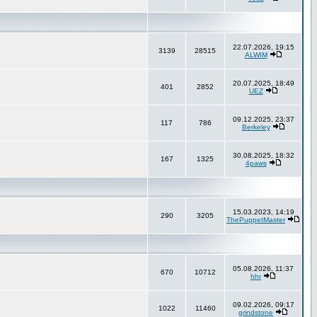
22.07.2026, 19:15
3139
28515
ALWIM
20.07.2025, 18:49
401
2852
UEZ
09.12.2025, 23:37
117
786
Berkeley
30.08.2025, 18:32
167
1325
4paws
15.03.2023, 14:19
290
3205
ThePuppetMaster
05.08.2026, 11:37
670
10712
hhr
09.02.2026, 09:17
1022
11460
grindstone