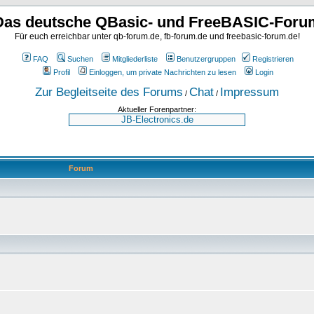
Das deutsche QBasic- und FreeBASIC-Foru
Für euch erreichbar unter qb-forum.de, fb-forum.de und freebasic-forum.de!
FAQ
Suchen
Mitgliederliste
Benutzergruppen
Registrieren
Profil
Einloggen, um private Nachrichten zu lesen
Login
Zur Begleitseite des Forums
Chat
Impressum
/
/
Aktueller Forenpartner:
Forum