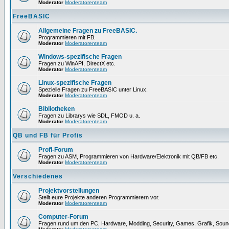
Moderator
Moderatorenteam
FreeBASIC
Allgemeine Fragen zu FreeBASIC.
Programmieren mit FB.
Moderator
Moderatorenteam
Windows-spezifische Fragen
Fragen zu WinAPI, DirectX etc.
Moderator
Moderatorenteam
Linux-spezifische Fragen
Spezielle Fragen zu FreeBASIC unter Linux.
Moderator
Moderatorenteam
Bibliotheken
Fragen zu Librarys wie SDL, FMOD u. a.
Moderator
Moderatorenteam
QB und FB für Profis
Profi-Forum
Fragen zu ASM, Programmieren von Hardware/Elektronik mit QB/FB etc.
Moderator
Moderatorenteam
Verschiedenes
Projektvorstellungen
Stellt eure Projekte anderen Programmierern vor.
Moderator
Moderatorenteam
Computer-Forum
Fragen rund um den PC, Hardware, Modding, Security, Games, Grafik, Soun